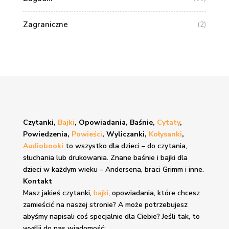
Zagraniczne
(2)
Czytanki,
Bajki
, Opowiadania, Baśnie,
Cytaty
,
Powiedzenia,
Powieści
, Wyliczanki,
Kołysanki
,
Audiobooki
to wszystko dla dzieci – do czytania,
słuchania lub drukowania. Znane
baśnie i bajki
dla
dzieci w każdym wieku – Andersena, braci Grimm i inne.
Kontakt
Masz jakieś czytanki,
bajki
, opowiadania, które chcesz
zamieścić na naszej stronie? A może potrzebujesz
abyśmy napisali coś specjalnie dla Ciebie? Jeśli tak, to
wyślij do nas wiadomość: