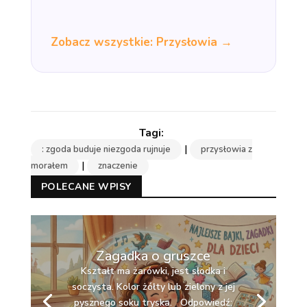
Zobacz wszystkie: Przysłowia →
|
: zgoda buduje niezgoda rujnuje
przysłowia z
|
morałem
znaczenie
POLECANE WPISY
Zagadka o gruszce
Kształt ma żarówki, jest słodka i
soczysta. Kolor żółty lub zielony z jej
pysznego soku tryska. Odpowiedź: