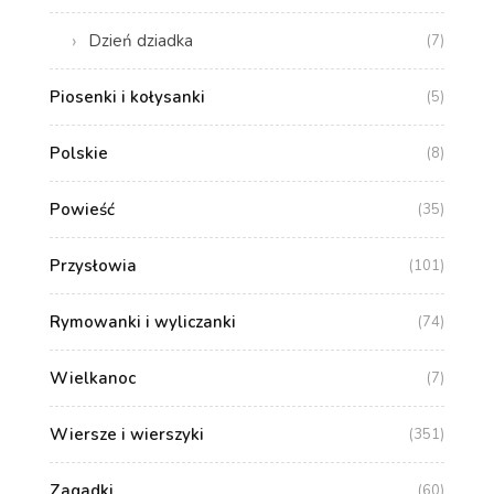
Dzień dziadka
(7)
Piosenki i kołysanki
(5)
Polskie
(8)
Powieść
(35)
Przysłowia
(101)
Rymowanki i wyliczanki
(74)
Wielkanoc
(7)
Wiersze i wierszyki
(351)
Zagadki
(60)