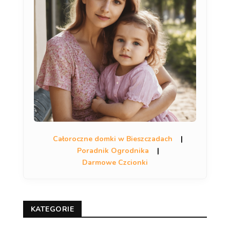
Całoroczne domki w Bieszczadach
|
Poradnik Ogrodnika
|
Darmowe Czcionki
KATEGORIE