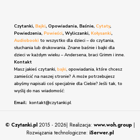
Czytanki,
Bajki
, Opowiadania, Baśnie,
Cytaty
,
Powiedzenia,
Powieści
, Wyliczanki,
Kołysanki
,
Audiobooki
to wszystko dla dzieci – do czytania,
słuchania lub drukowania. Znane
baśnie i bajki
dla
dzieci w każdym wieku – Andersena, braci Grimm i inne.
Kontakt
Masz jakieś czytanki,
bajki
, opowiadania, które chcesz
zamieścić na naszej stronie? A może potrzebujesz
abyśmy napisali coś specjalnie dla Ciebie? Jeśli tak, to
wyślij do nas wiadomość:
Email:
kontakt@czytanki.pl
©
Czytanki.pl
2015 - 2026| Realizacja:
www.woh.group
|
Rozwiązania technologiczne:
iSerwer.pl