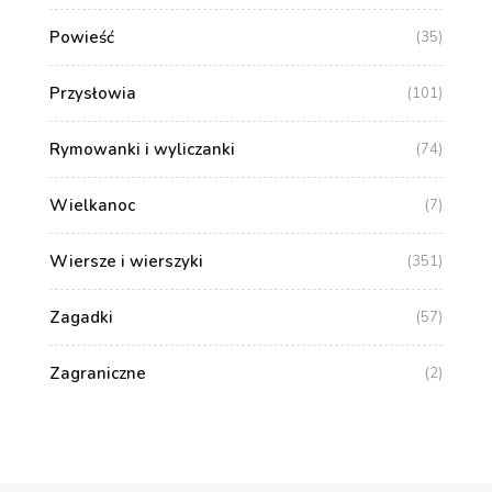
Powieść
(35)
Przysłowia
(101)
Rymowanki i wyliczanki
(74)
Wielkanoc
(7)
Wiersze i wierszyki
(351)
Zagadki
(57)
Zagraniczne
(2)