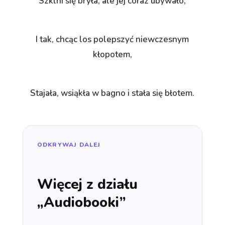
Szklni się bryła, ale jej coraz ubywało;
I tak, chcąc los polepszyć niewczesnym
kłopotem,
Stajała, wsiąkła w bagno i stała się błotem.
ODKRYWAJ DALEJ
Więcej z działu
„Audiobooki”