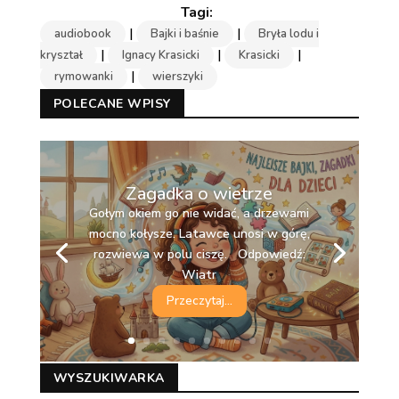
|
|
audiobook
Bajki i baśnie
Bryła lodu i
|
|
|
kryształ
Ignacy Krasicki
Krasicki
|
rymowanki
wierszyki
POLECANE WPISY
Zagadka o wietrze
Gołym okiem go nie widać, a drzewami
mocno kołysze. Latawce unosi w górę,
rozwiewa w polu ciszę. Odpowiedź:
Wiatr
Przeczytaj...
WYSZUKIWARKA