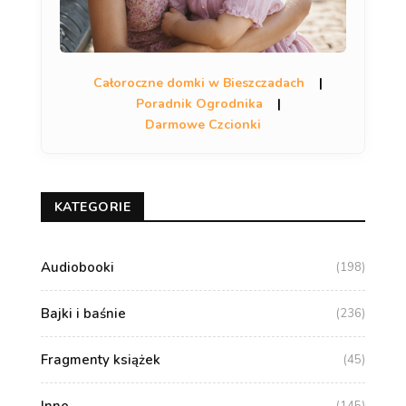
Całoroczne domki w Bieszczadach
|
Poradnik Ogrodnika
|
Darmowe Czcionki
KATEGORIE
Audiobooki
(198)
Bajki i baśnie
(236)
Fragmenty książek
(45)
Inne
(145)