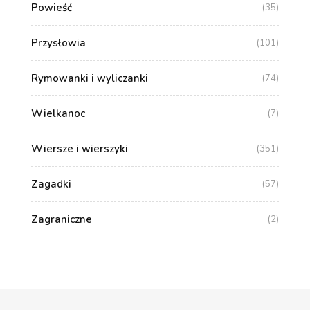
Powieść
(35)
Przysłowia
(101)
Rymowanki i wyliczanki
(74)
Wielkanoc
(7)
Wiersze i wierszyki
(351)
Zagadki
(57)
Zagraniczne
(2)