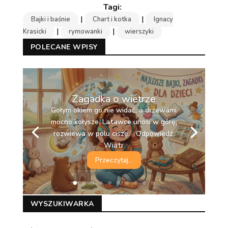
|
|
Bajki i baśnie
Chart i kotka
Ignacy
|
|
Krasicki
rymowanki
wierszyki
POLECANE WPISY
Zagadka o wietrze
Gołym okiem go nie widać, a drzewami
mocno kołysze. Latawce unosi w górę,
rozwiewa w polu ciszę. Odpowiedź:
Wiatr
Przeczytaj...
WYSZUKIWARKA