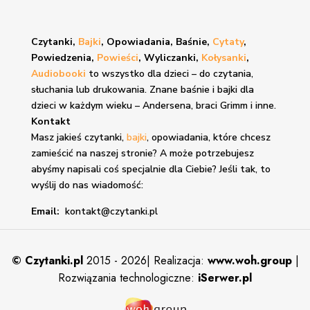
Czytanki,
Bajki
, Opowiadania, Baśnie,
Cytaty
,
Powiedzenia,
Powieści
, Wyliczanki,
Kołysanki
,
Audiobooki
to wszystko dla dzieci – do czytania,
słuchania lub drukowania. Znane
baśnie i bajki
dla
dzieci w każdym wieku – Andersena, braci Grimm i inne.
Kontakt
Masz jakieś czytanki,
bajki
, opowiadania, które chcesz
zamieścić na naszej stronie? A może potrzebujesz
abyśmy napisali coś specjalnie dla Ciebie? Jeśli tak, to
wyślij do nas wiadomość:
Email:
kontakt@czytanki.pl
©
Czytanki.pl
2015 - 2026| Realizacja:
www.woh.group
|
Rozwiązania technologiczne:
iSerwer.pl