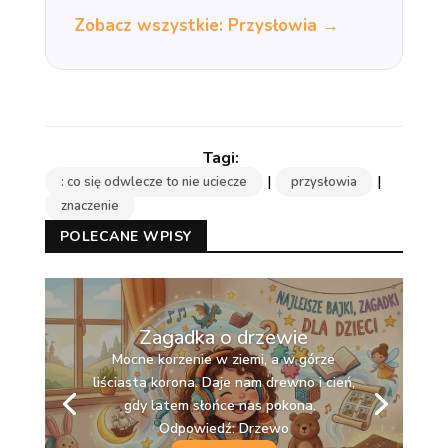
Zobacz wszystkie: Przysłowia →
|
|
: co się odwlecze to nie uciecze
przysłowia
znaczenie
POLECANE WPISY
Zagadka o drzewie
Mocne korzenie w ziemi, a w górze
liściasta korona. Daje nam drewno i cień,
gdy latem słońce nas pokona.
Odpowiedź: Drzewo