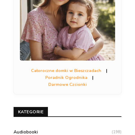
Całoroczne domki w Bieszczadach
|
Poradnik Ogrodnika
|
Darmowe Czcionki
KATEGORIE
Audiobooki
(198)