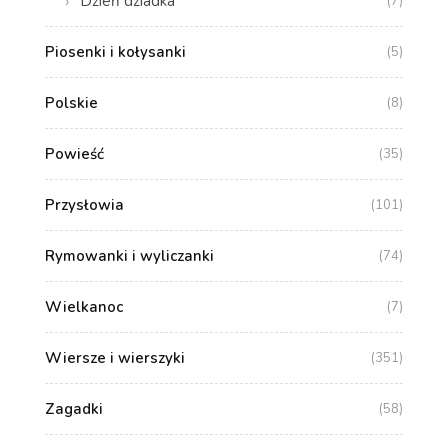
Dzień dziadka
(7)
Piosenki i kołysanki
(5)
Polskie
(8)
Powieść
(35)
Przysłowia
(101)
Rymowanki i wyliczanki
(74)
Wielkanoc
(7)
Wiersze i wierszyki
(351)
Zagadki
(58)