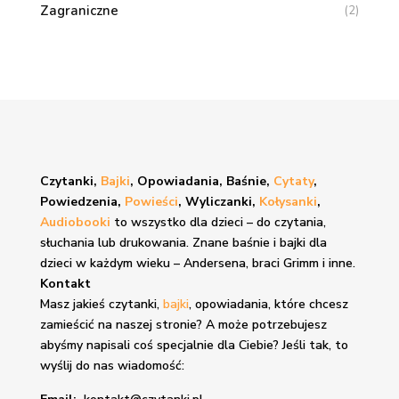
Zagraniczne
(2)
Czytanki,
Bajki
, Opowiadania, Baśnie,
Cytaty
,
Powiedzenia,
Powieści
, Wyliczanki,
Kołysanki
,
Audiobooki
to wszystko dla dzieci – do czytania,
słuchania lub drukowania. Znane
baśnie i bajki
dla
dzieci w każdym wieku – Andersena, braci Grimm i inne.
Kontakt
Masz jakieś czytanki,
bajki
, opowiadania, które chcesz
zamieścić na naszej stronie? A może potrzebujesz
abyśmy napisali coś specjalnie dla Ciebie? Jeśli tak, to
wyślij do nas wiadomość: