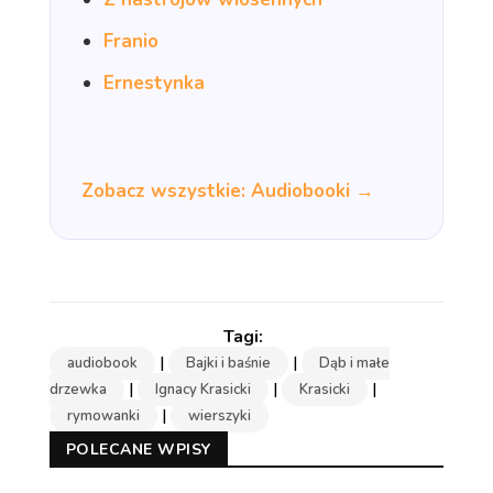
Franio
Ernestynka
Zobacz wszystkie: Audiobooki →
|
|
audiobook
Bajki i baśnie
Dąb i małe
|
|
|
drzewka
Ignacy Krasicki
Krasicki
|
rymowanki
wierszyki
POLECANE WPISY