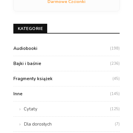
Darmowe Czcionki
KATEGORIE
Audiobooki
(198)
Bajki i baśnie
(236)
Fragmenty książek
(45)
Inne
(145)
Cytaty
(125)
Dla dorosłych
(7)