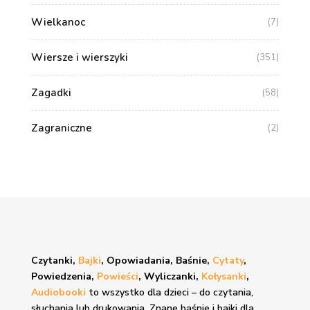
Wielkanoc
(7)
Wiersze i wierszyki
(351)
Zagadki
(58)
Zagraniczne
(2)
Czytanki,
Bajki
, Opowiadania, Baśnie,
Cytaty
,
Powiedzenia,
Powieści
, Wyliczanki,
Kołysanki
,
Audiobooki
to wszystko dla dzieci – do czytania,
słuchania lub drukowania. Znane
baśnie i bajki
dla