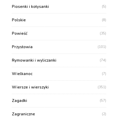
Piosenki i kołysanki
(5)
Polskie
(8)
Powieść
(35)
Przysłowia
(101)
Rymowanki i wyliczanki
(74)
Wielkanoc
(7)
Wiersze i wierszyki
(351)
Zagadki
(57)
Zagraniczne
(2)