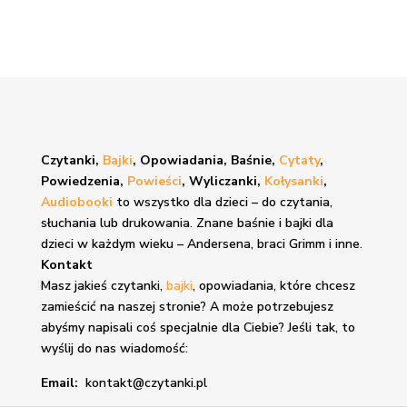
Czytanki,
Bajki
, Opowiadania, Baśnie,
Cytaty
,
Powiedzenia,
Powieści
, Wyliczanki,
Kołysanki
,
Audiobooki
to wszystko dla dzieci – do czytania,
słuchania lub drukowania. Znane
baśnie i bajki
dla
dzieci w każdym wieku – Andersena, braci Grimm i inne.
Kontakt
Masz jakieś czytanki,
bajki
, opowiadania, które chcesz
zamieścić na naszej stronie? A może potrzebujesz
abyśmy napisali coś specjalnie dla Ciebie? Jeśli tak, to
wyślij do nas wiadomość:
Email:
kontakt@czytanki.pl