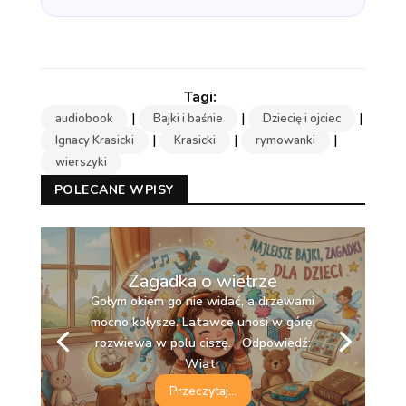
|
|
|
audiobook
Bajki i baśnie
Dziecię i ojciec
|
|
|
Ignacy Krasicki
Krasicki
rymowanki
wierszyki
POLECANE WPISY
Zagadka o wietrze
Gołym okiem go nie widać, a drzewami
mocno kołysze. Latawce unosi w górę,
rozwiewa w polu ciszę. Odpowiedź:
Wiatr
Przeczytaj...