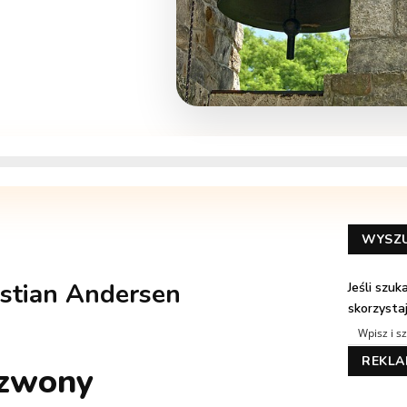
WYSZ
stian Andersen
Jeśli szu
skorzysta
REKL
zwony