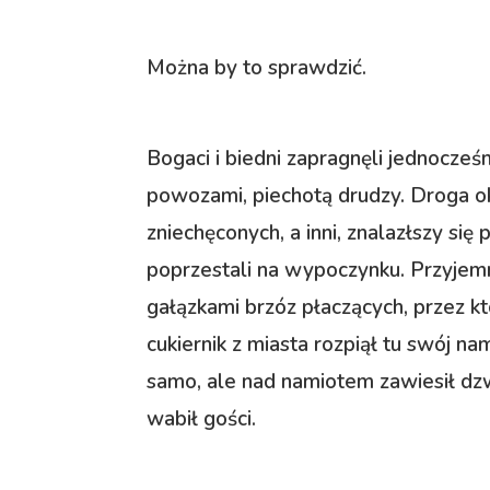
Można by to sprawdzić.
Bogaci i biedni zapragnęli jednocześn
powozami, piechotą drudzy. Droga ok
zniechęconych, a inni, znalazłszy się 
poprzestali na wypoczynku. Przyjemn
gałązkami brzóz płaczących, przez kt
cukiernik z miasta rozpiął tu swój nam
samo, ale nad namiotem zawiesił dz
wabił gości.