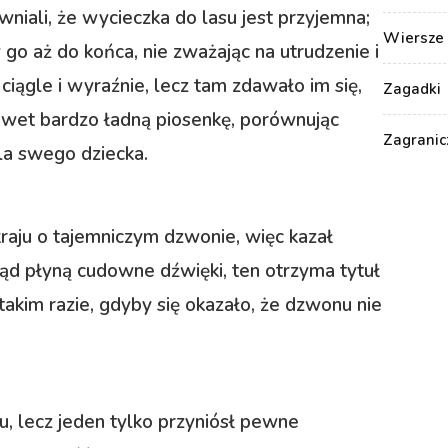
iali, że wycieczka do lasu jest przyjemna;
Wiersze 
go aż do końca, nie zważając na utrudzenie i
iągle i wyraźnie, lecz tam zdawało im się,
Zagadki
nawet bardzo ładną piosenkę, porównując
Zagranic
la swego dziecka.
 kraju o tajemniczym dzwonie, więc kazał
kąd płyną cudowne dźwięki, ten otrzyma tytuł
kim razie, gdyby się okazało, że dzwonu nie
u, lecz jeden tylko przyniósł pewne