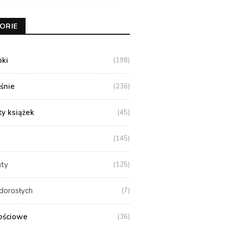
ORIE
oki
(198)
aśnie
(236)
y książek
(45)
(145)
aty
(125)
dorosłych
(7)
ościowe
(36)