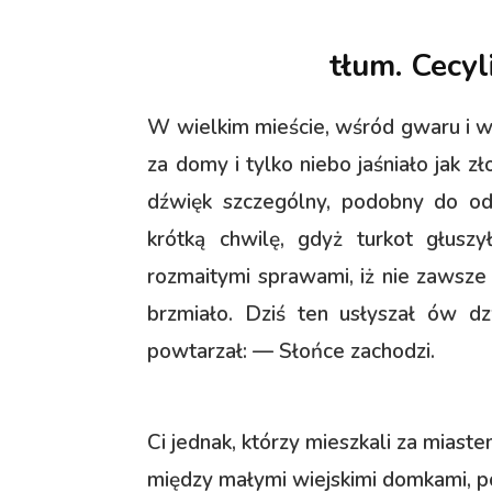
tłum. Cecy
W wielkim mieście, wśród gwaru i wr
za domy i tylko niebo jaśniało jak 
dźwięk szczególny, podobny do od
krótką chwilę, gdyż turkot głuszył
rozmaitymi sprawami, iż nie zawsze
brzmiało. Dziś ten usłyszał ów dz
powtarzał: — Słońce zachodzi.
Ci jednak, którzy mieszkali za mias
między małymi wiejskimi domkami, poś