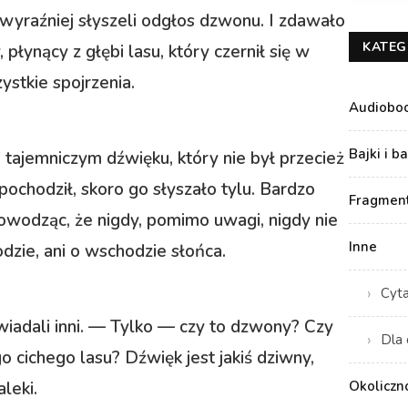
 wyraźniej słyszeli odgłos dzwonu. I zdawało
KATEG
 płynący z głębi lasu, który czernił się w
ystkie spojrzenia.
Audiobo
Bajki i b
 tajemniczym dźwięku, który nie był przecież
ochodził, skoro go słyszało tylu. Bardzo
Fragment
 dowodząc, że nigdy, pomimo uwagi, nigdy nie
Inne
dzie, ani o wschodzie słońca.
Cyt
adali inni. — Tylko — czy to dzwony? Czy
Dla 
 cichego lasu? Dźwięk jest jakiś dziwny,
Okoliczn
aleki.