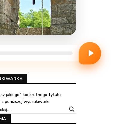
UKIWARKA
kasz jakiegoś konkretnego tytułu,
j z poniższej wyszukiwarki.
AMA