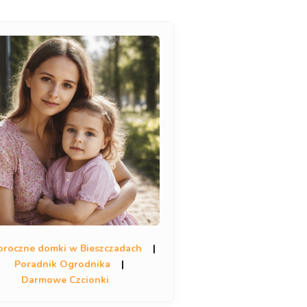
oroczne domki w Bieszczadach
|
Poradnik Ogrodnika
|
Darmowe Czcionki