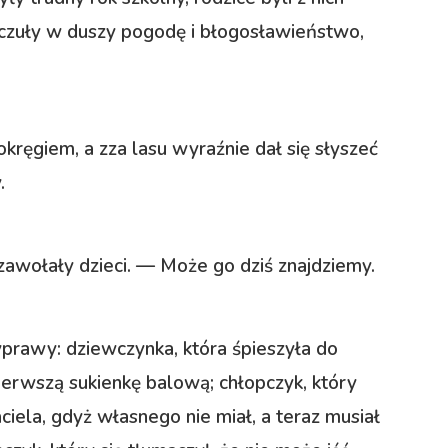
 czuły w duszy pogodę i błogosławieństwo,
kręgiem, a zza lasu wyraźnie dał się słyszeć
.
wołały dzieci. — Może go dziś znajdziemy.
yprawy: dziewczynka, która śpieszyła do
ierwszą sukienkę balową; chłopczyk, który
iela, gdyż własnego nie miał, a teraz musiał