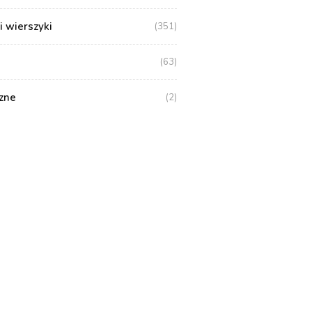
i wierszyki
(351)
(63)
zne
(2)