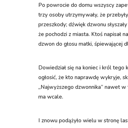
Po powrocie do domu wszyscy zapewn
trzy osoby utrzymywały, że przebyły 
przeszkody; dźwięk dzwonu słyszały c
że pochodzi z miasta. Ktoś napisał 
dzwon do głosu matki, śpiewającej d
Dowiedział się na koniec i król tego
ogłosić, że kto naprawdę wykryje, s
„Najwyższego dzwonnika” nawet w ta
ma wcale.
I znowu podążyło wielu w stronę las