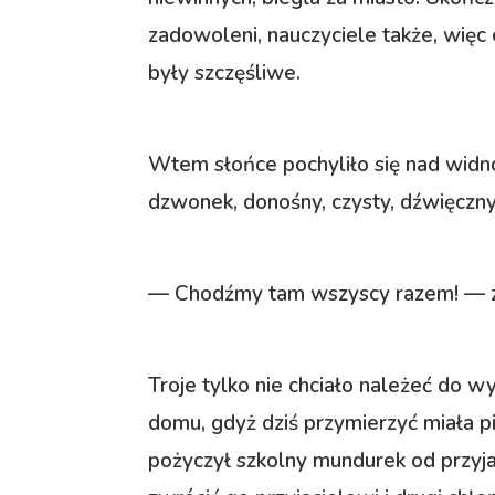
zadowoleni, nauczyciele także, więc
były szczęśliwe.
Wtem słońce pochyliło się nad widno
dzwonek, donośny, czysty, dźwięczny
— Chodźmy tam wszyscy razem! — za
Troje tylko nie chciało należeć do w
domu, gdyż dziś przymierzyć miała p
pożyczył szkolny mundurek od przyjac