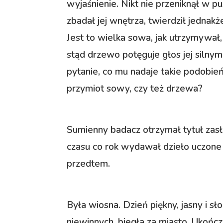
wyjaśnienie. Nikt nie przeniknął w p
zbadał jej wnętrza, twierdził jednakż
Jest to wielka sowa, jak utrzymywał
stąd drzewo potęguje głos jej siln
pytanie, co mu nadaje takie podobi
przymiot sowy, czy też drzewa?
Sumienny badacz otrzymał tytuł zas
czasu co rok wydawał dzieło uczone 
przedtem.
Była wiosna. Dzień piękny, jasny i s
niewinnych, biegła za miasto. Ukończy