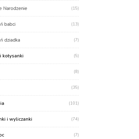
e Narodzenie
(15)
ń babci
(13)
ń dziadka
(7)
i kołysanki
(5)
(8)
(35)
ia
(101)
i i wyliczanki
(74)
oc
(7)