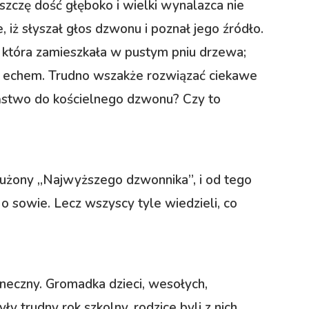
uszczę dość głęboko i wielki wynalazca nie
e, iż słyszał głos dzwonu i poznał jego źródło.
, która zamieszkała w pustym pniu drzewa;
ym echem. Trudno wszakże rozwiązać ciekawe
eństwo do kościelnego dzwonu? Czy to
łużony „Najwyższego dzwonnika”, i od tego
o sowie. Lecz wszyscy tyle wiedzieli, co
łoneczny. Gromadka dzieci, wesołych,
ły trudny rok szkolny, rodzice byli z nich