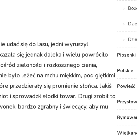
Boż
Dzie
Dzie
ie udać się do lasu, jedni wyruszyli
azała się jednak daleka i wielu powróciło
Piosenki 
pośród zieloności i rozkosznego cienia,
Polskie
ie było leżeć na mchu miękkim, pod giętkimi
óre przedzierały się promienie słońca. Jakiś
Powieść
iot i sprowadził słodki towar. Drugi zrobił to
Przysłow
wonek, bardzo zgrabny i świecący, aby mu
Rymowank
Wielkan