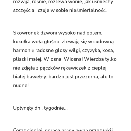
rozwija, rośnie, rozlewa wonie, jak uśmiechy
szczęścia i czuje w sobie nieśmiertelność.
Skowronek dzwoni wysoko nad polem,
kukułka woła głośno, zlewają się w cudowną
harmonię radosne glosy wilgi, czyżyka, kosa,
pliszki małej. Wiosna, Wiosna! Wierzba tylko
nie zdjęła z pączków rękawiczek z ciepłej,
białej bawełny: bardzo jest przezorna, ale to
nudne!
Upłynęły dni, tygodnie…
Coraz cieplej: gorące prądy płyną przez łąki i