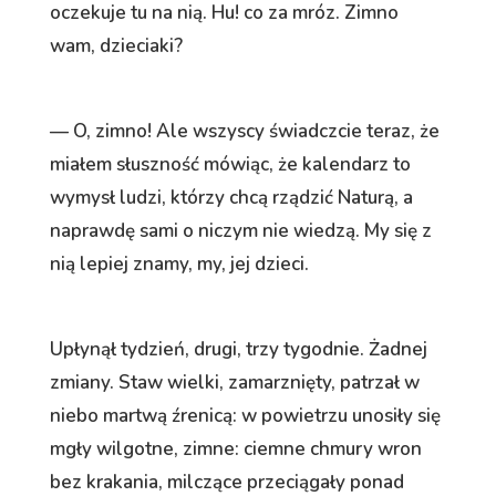
oczekuje tu na nią. Hu! co za mróz. Zimno
wam, dzieciaki?
— O, zimno! Ale wszyscy świadczcie teraz, że
miałem słuszność mówiąc, że kalendarz to
wymysł ludzi, którzy chcą rządzić Naturą, a
naprawdę sami o niczym nie wiedzą. My się z
nią lepiej znamy, my, jej dzieci.
Upłynął tydzień, drugi, trzy tygodnie. Żadnej
zmiany. Staw wielki, zamarznięty, patrzał w
niebo martwą źrenicą: w powietrzu unosiły się
mgły wilgotne, zimne: ciemne chmury wron
bez krakania, milczące przeciągały ponad