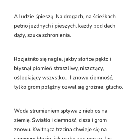
A ludzie śpieszą. Na drogach, na ścieżkach
pełno jezdnych i pieszych, każdy pod dach
dąży, szuka schronienia.
Rozjaśniło się nagle, jakby słońce pękło i
błysnął płomień straszliwy, niszczący,
oślepiający wszystko… I znowu ciemność,
tylko grom potężny ozwał się groźnie, głucho.
Woda strumieniem spływa z niebios na
ziemię. Światło i ciemność, cisza i grom
znowu. Kwitnąca trzcina chwieje się na
ciemnym błocie, jak rozbujane morze, las