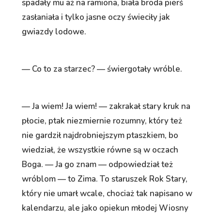
spadały mu aż na ramiona, biała broda pierś
zasłaniała i tylko jasne oczy świeciły jak
gwiazdy lodowe.
— Co to za starzec? — świergotały wróble.
— Ja wiem! Ja wiem! — zakrakał stary kruk na
płocie, ptak niezmiernie rozumny, który też
nie gardził najdrobniejszym ptaszkiem, bo
wiedział, że wszystkie równe są w oczach
Boga. — Ja go znam — odpowiedział też
wróblom — to Zima. To staruszek Rok Stary,
który nie umarł wcale, chociaż tak napisano w
kalendarzu, ale jako opiekun młodej Wiosny