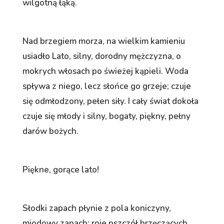
wilgotną łąką.
Nad brzegiem morza, na wielkim kamieniu
usiadło Lato, silny, dorodny mężczyzna, o
mokrych włosach po świeżej kąpieli. Woda
spływa z niego, lecz słońce go grzeje; czuje
się odmłodzony, pełen siły. I cały świat dokoła
czuje się młody i silny, bogaty, piękny, pełny
darów bożych.
Piękne, gorące lato!
Słodki zapach płynie z pola koniczyny,
miodowy zapach; roje pszczół brzęczących