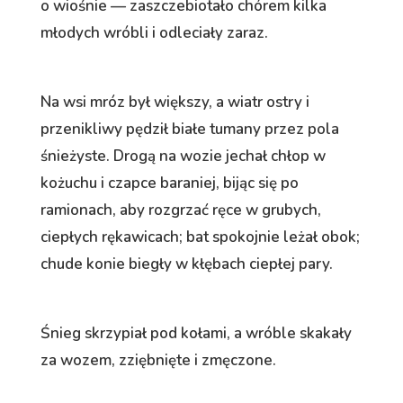
o wiośnie — zaszczebiotało chórem kilka
młodych wróbli i odleciały zaraz.
Na wsi mróz był większy, a wiatr ostry i
przenikliwy pędził białe tumany przez pola
śnieżyste. Drogą na wozie jechał chłop w
kożuchu i czapce baraniej, bijąc się po
ramionach, aby rozgrzać ręce w grubych,
ciepłych rękawicach; bat spokojnie leżał obok;
chude konie biegły w kłębach ciepłej pary.
Śnieg skrzypiał pod kołami, a wróble skakały
za wozem, zziębnięte i zmęczone.