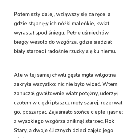
Potem szły dalej, wziąwszy się za ręce, a
gdzie stąpnęły ich nóżki maleńkie, kwiat
wyrastał spod śniegu. Pełne uśmiechów
biegły wesoło do wzgórza, gdzie siedział
biały starzec i radośnie rzuciły się ku niemu.
Ale w tej samej chwili gęsta mgła wilgotna
zakryła wszystko: nic nie było widać. Wtem
zahuczał gwałtownie wiatr potężny, uderzył
czołem w ciężki płaszcz mgły szarej, rozerwał
go, poszarpał. Zajaśniało słońce ciepłe i jasne;
z wysokiego wzgórza zniknął starzec, Rok
Stary, a dwoje ślicznych dzieci zajęło jego