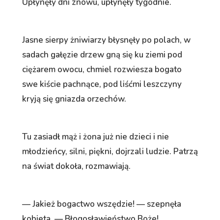
Upłynęły dni znowu, upłynęły tygodnie.
Jasne sierpy żniwiarzy błysnęły po polach, w
sadach gałęzie drzew gną się ku ziemi pod
ciężarem owocu, chmiel rozwiesza bogato
swe kiście pachnące, pod liśćmi leszczyny
kryją się gniazda orzechów.
Tu zasiadł mąż i żona już nie dzieci i nie
młodzieńcy, silni, piękni, dojrzali ludzie. Patrzą
na świat dokoła, rozmawiają.
— Jakież bogactwo wszędzie! — szepnęła
kobieta. — Błogosławieństwo Boże!