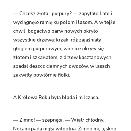
— Chcesz złota i purpury? — zapytało Lato i
wyciągnęło ramię ku polom i lasom. A w tejże
chwili bogactwo barw nowych okryło
wszystkie drzewa: krzaki róż zajaśniały
głogiem purpurowym, winnice okryły się
złotem i szkarłatem, z drzew kasztanowych
spadał deszcz ciemnych owoców, w lasach
zakwitły powtórnie fiołki.
A Królowa Roku była blada i milcząca.
— Zimno! — szepnęła. — Wiatr chłodny.
Nocami pada mgła wilgotna. Zimno mi, tęskno