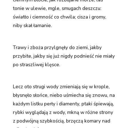
tonie w ulewie, mgle, smugach deszczu:
światło i ciemność co chwila; cisza i gromy,
niby skał łamanie.
Trawy i zboża przylgnęły do ziemi, jakby
przybite, jakby się już nigdy podnieść nie miały
po straszliwej klęsce.
Lecz oto strugi wody zmieniają się w krople,
błysnęło słońce, niebo uśmiecha się znowu, na
każdym listku perły i diamenty, ptaki śpiewają,
rybki wyglądają z wody, mkną w różne strony
z podwójną szybkością, brzęczą komary nad