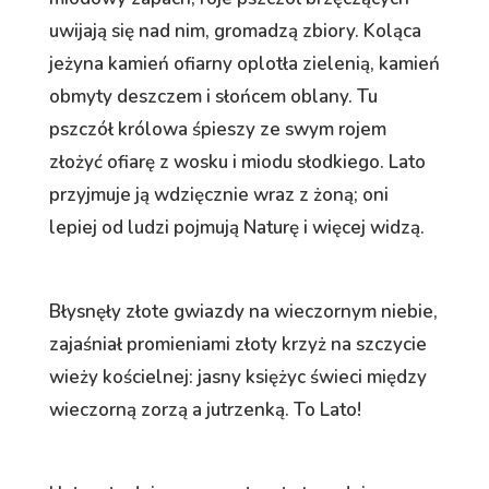
uwijają się nad nim, gromadzą zbiory. Koląca
jeżyna kamień ofiarny oplotła zielenią, kamień
obmyty deszczem i słońcem oblany. Tu
pszczół królowa śpieszy ze swym rojem
złożyć ofiarę z wosku i miodu słodkiego. Lato
przyjmuje ją wdzięcznie wraz z żoną; oni
lepiej od ludzi pojmują Naturę i więcej widzą.
Błysnęły złote gwiazdy na wieczornym niebie,
zajaśniał promieniami złoty krzyż na szczycie
wieży kościelnej: jasny księżyc świeci między
wieczorną zorzą a jutrzenką. To Lato!