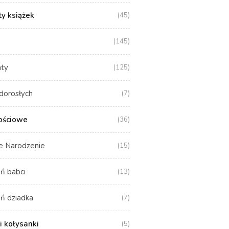
y książek
(45)
(145)
aty
(125)
dorosłych
(7)
ościowe
(36)
e Narodzenie
(15)
ń babci
(13)
ń dziadka
(7)
i kołysanki
(5)