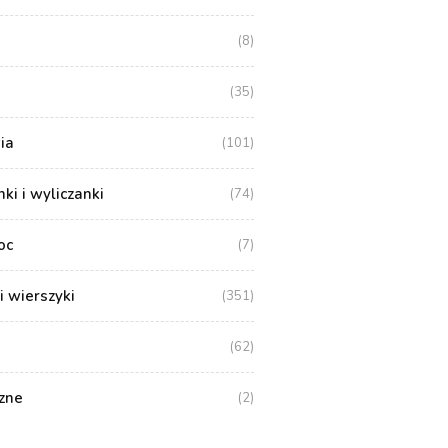
(8)
(35)
ia
(101)
i i wyliczanki
(74)
oc
(7)
i wierszyki
(351)
(62)
zne
(2)