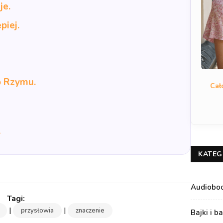
je.
piej.
o Rzymu.
Cał
→
KATEG
Audiobo
|
|
przysłowia
znaczenie
Bajki i b