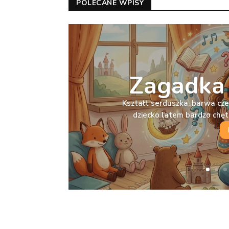
POLECANE WPISY
Zagadka 
Kształt serduszka, barwa cz
dziecko latem bardzo chę