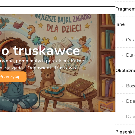
Fragment
Inne
Cyt
o truskawce
Dla 
erwona, pełno małych pestek ma. Każde
tnie ją zjada. Odpowiedź: Truskawka
Okoliczn
Przeczytaj...
Boż
Dzie
Dzie
Piosenki 