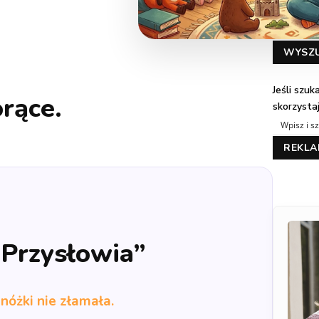
WYSZ
Jeśli szu
orące.
skorzysta
REKL
„Przysłowia”
 nóżki nie złamała.