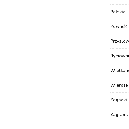
Polskie
Powieść
Przysłow
Rymowank
Wielkan
Wiersze 
Zagadki
Zagranic