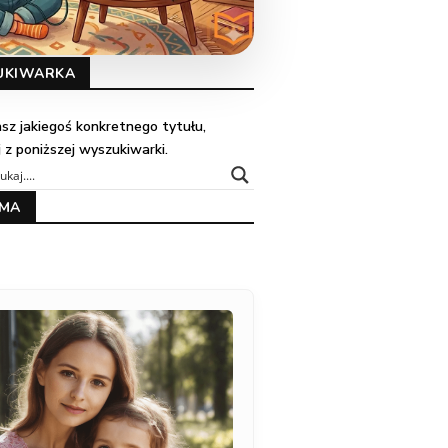
UKIWARKA
kasz jakiegoś konkretnego tytułu,
j z poniższej wyszukiwarki.
AMA