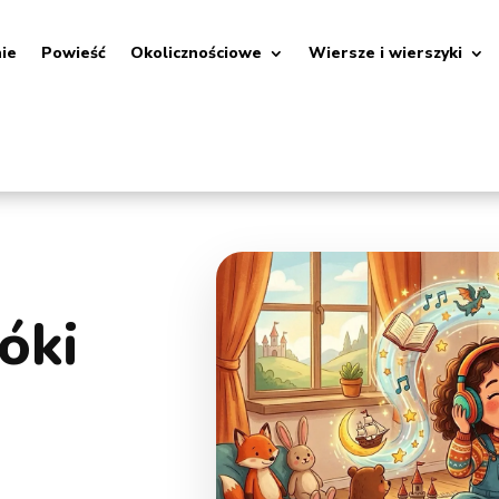
nie
Powieść
Okolicznościowe
Wiersze i wierszyki
óki