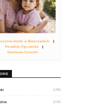
oroczne domki w Bieszczadach
|
Poradnik Ogrodnika
|
Darmowe Czcionki
ORIE
oki
(198)
aśnie
(236)