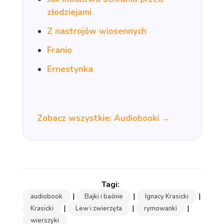
złodziejami
Z nastrojów wiosennych
Franio
Ernestynka
Zobacz wszystkie: Audiobooki →
|
|
|
audiobook
Bajki i baśnie
Ignacy Krasicki
|
|
|
Krasicki
Lew i zwierzęta
rymowanki
wierszyki