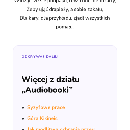
Widząc, że się podpaśli, lew, choć nieobżarty,
Żeby ująć drapieży, a sobie zakału,
Dla kary, dla przykładu, zjadł wszystkich
pomału.
ODKRYWAJ DALEJ
Więcej z działu
„Audiobooki”
Syzyfowe prace
Góra Kikineis
Jak modlitwa ochrania przed