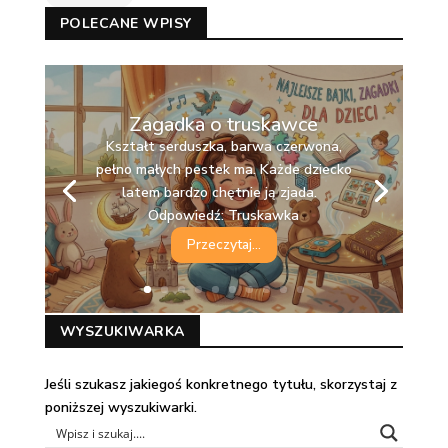
POLECANE WPISY
Zagadka o truskawce
Kształt serduszka, barwa czerwona,
pełno małych pestek ma. Każde dziecko
latem bardzo chętnie ją zjada.
Odpowiedź: Truskawka
Przeczytaj...
WYSZUKIWARKA
Jeśli szukasz jakiegoś konkretnego tytułu, skorzystaj z
poniższej wyszukiwarki.