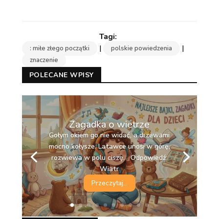
|
|
: miłe złego początki
polskie powiedzenia
znaczenie
POLECANE WPISY
Zagadka o wietrze
Gołym okiem go nie widać, a drzewami
mocno kołysze. Latawce unosi w górę,
rozwiewa w polu ciszę. Odpowiedź:
Wiatr
Przeczytaj...