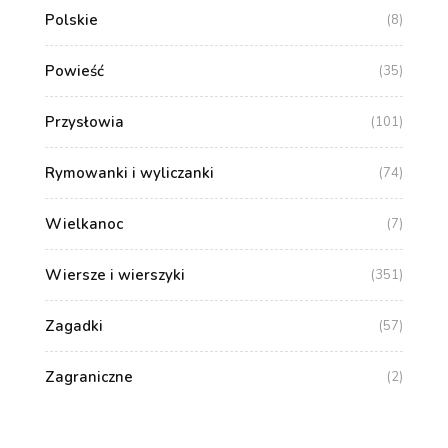
Polskie
(8)
Powieść
(35)
Przysłowia
(101)
Rymowanki i wyliczanki
(74)
Wielkanoc
(7)
Wiersze i wierszyki
(351)
Zagadki
(57)
Zagraniczne
(2)