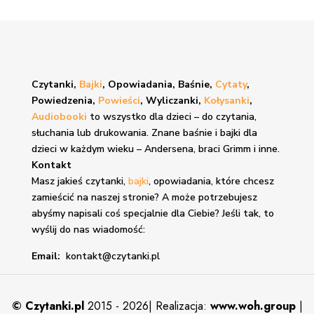
Czytanki,
Bajki
, Opowiadania, Baśnie,
Cytaty
,
Powiedzenia,
Powieści
, Wyliczanki,
Kołysanki
,
Audiobooki
to wszystko dla dzieci – do czytania,
słuchania lub drukowania. Znane
baśnie i bajki
dla
dzieci w każdym wieku – Andersena, braci Grimm i inne.
Kontakt
Masz jakieś czytanki,
bajki
, opowiadania, które chcesz
zamieścić na naszej stronie? A może potrzebujesz
abyśmy napisali coś specjalnie dla Ciebie? Jeśli tak, to
wyślij do nas wiadomość:
Email:
kontakt@czytanki.pl
©
Czytanki.pl
2015 - 2026| Realizacja:
www.woh.group
|