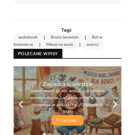
|
|
audiobook
Bruno Jasieński
But w
|
|
butonierce
Miłość na aucie
wiersz
POLECANE WPISY
Zagadka o wietrze
Gołym okiem go nie widać, a drzewami
mocno kołysze. Latawce unosi w górę,
rozwiewa w polu ciszę. Odpowiedź:
Wiatr
Przeczytaj...