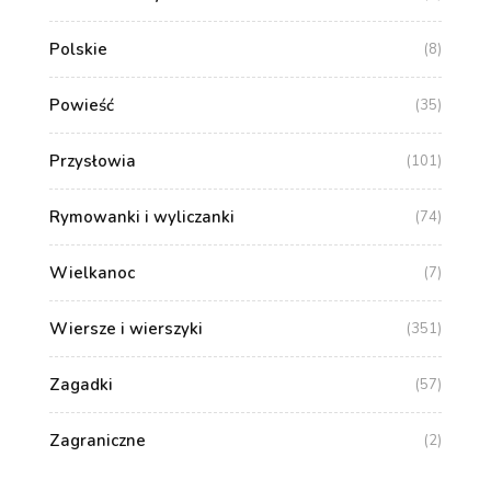
Polskie
(8)
Powieść
(35)
Przysłowia
(101)
Rymowanki i wyliczanki
(74)
Wielkanoc
(7)
Wiersze i wierszyki
(351)
Zagadki
(57)
Zagraniczne
(2)