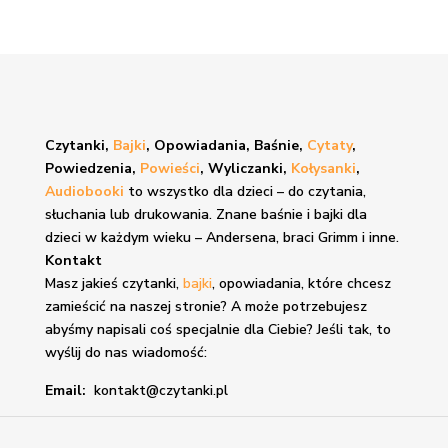
Czytanki,
Bajki
, Opowiadania, Baśnie,
Cytaty
,
Powiedzenia,
Powieści
, Wyliczanki,
Kołysanki
,
Audiobooki
to wszystko dla dzieci – do czytania,
słuchania lub drukowania. Znane
baśnie i bajki
dla
dzieci w każdym wieku – Andersena, braci Grimm i inne.
Kontakt
Masz jakieś czytanki,
bajki
, opowiadania, które chcesz
zamieścić na naszej stronie? A może potrzebujesz
abyśmy napisali coś specjalnie dla Ciebie? Jeśli tak, to
wyślij do nas wiadomość:
Email:
kontakt@czytanki.pl