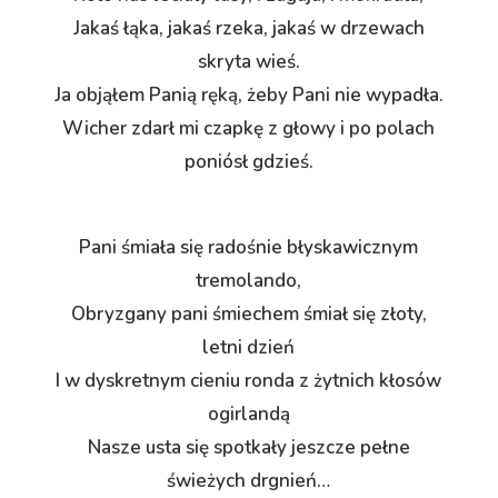
Jakaś łąka, jakaś rzeka, jakaś w drzewach
skryta wieś.
Ja objąłem Panią ręką, żeby Pani nie wypadła.
Wicher zdarł mi czapkę z głowy i po polach
poniósł gdzieś.
Pani śmiała się radośnie błyskawicznym
tremolando,
Obryzgany pani śmiechem śmiał się złoty,
letni dzień
I w dyskretnym cieniu ronda z żytnich kłosów
ogirlandą
Nasze usta się spotkały jeszcze pełne
świeżych drgnień…