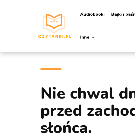
Audiobooki
Bajki i baś
Inne
Nie chwal d
przed zach
słońca.