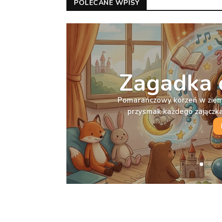
POLECANE WPISY
Zagadka 
Pomarańczowy korzeń w ziemi,
przysmak każdego zajączk