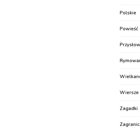
Polskie
Powieść
Przysłow
Rymowank
Wielkan
Wiersze 
Zagadki
Zagranic