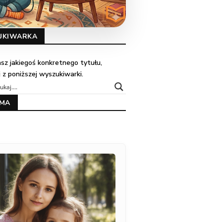
UKIWARKA
kasz jakiegoś konkretnego tytułu,
j z poniższej wyszukiwarki.
AMA