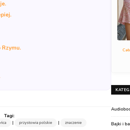
je.
piej.
o Rzymu.
Cał
→
KATEG
Audiobo
|
|
ońca
przysłowia polskie
znaczenie
Bajki i b