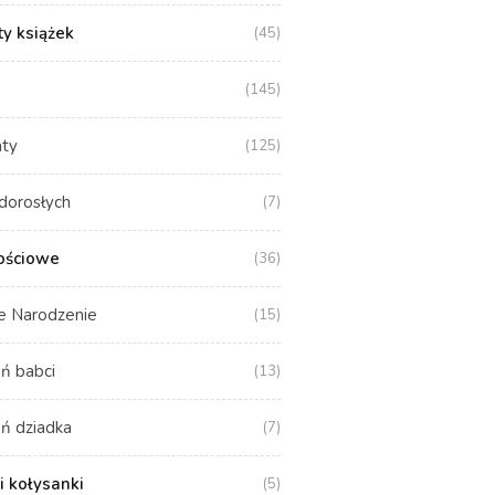
y książek
(45)
(145)
aty
(125)
dorosłych
(7)
ościowe
(36)
e Narodzenie
(15)
ń babci
(13)
ń dziadka
(7)
i kołysanki
(5)