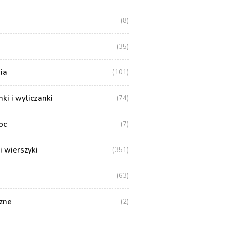
(8)
(35)
ia
(101)
i i wyliczanki
(74)
oc
(7)
i wierszyki
(351)
(63)
zne
(2)