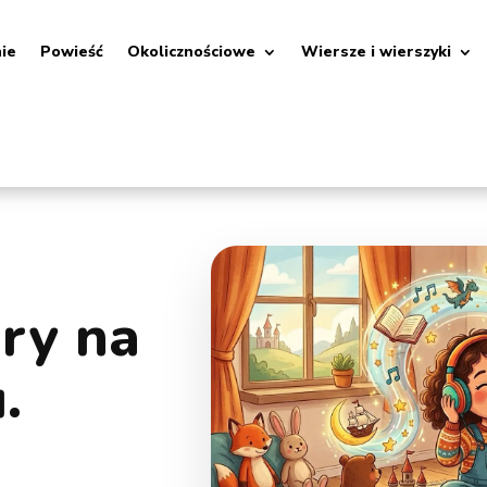
nie
Powieść
Okolicznościowe
Wiersze i wierszyki
óry na
.