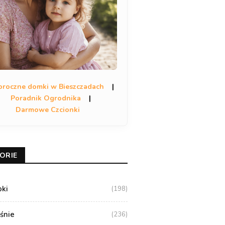
oroczne domki w Bieszczadach
|
Poradnik Ogrodnika
|
Darmowe Czcionki
ORIE
oki
(198)
aśnie
(236)