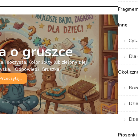
Fragment
Inne
Cyt
 o gruszce
Dla 
 i soczysta. Kolor żółty lub zielony z jej
ryska. Odpowiedź: Gruszka
Okoliczn
Przeczytaj...
Boż
Dzie
Dzie
Piosenki 