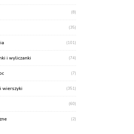
(8)
(35)
ia
(101)
i i wyliczanki
(74)
oc
(7)
i wierszyki
(351)
(60)
zne
(2)