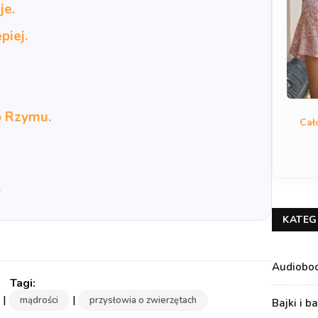
je.
piej.
o Rzymu.
Cał
→
KATEG
Audiobo
|
|
mądrości
przysłowia o zwierzętach
Bajki i b