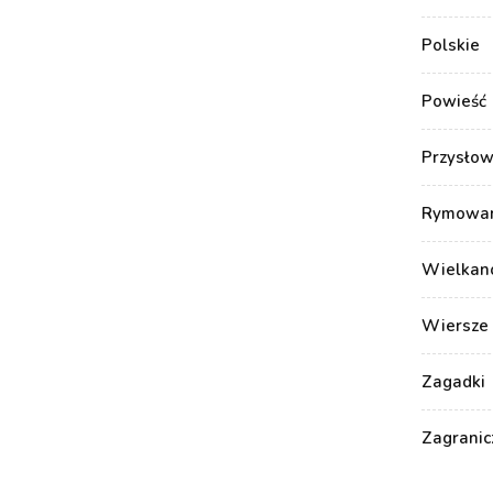
Polskie
Powieść
Przysłow
Rymowank
Wielkan
Wiersze 
Zagadki
Zagranic