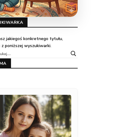
UKIWARKA
kasz jakiegoś konkretnego tytułu,
j z poniższej wyszukiwarki.
AMA