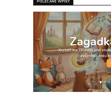
POLECANE WPISY
Zagadka
Kształt ma żarówki, jest słodka
pysznego soku t