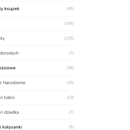
y książek
(45)
(145)
aty
(125)
dorosłych
(7)
ościowe
(36)
e Narodzenie
(15)
ń babci
(13)
ń dziadka
(7)
i kołysanki
(5)