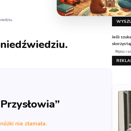
iedziu.
WYSZ
Jeśli szu
 niedźwiedziu.
skorzysta
REKL
„Przysłowia”
 nóżki nie złamała.