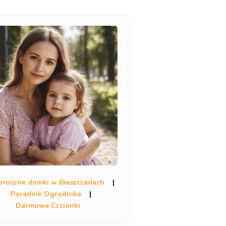
oroczne domki w Bieszczadach
|
Poradnik Ogrodnika
|
Darmowe Czcionki