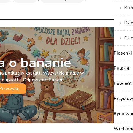
Boż
Dzie
Dzie
Piosenki 
 o bananie
Polskie
ma podłużny kształt. Wszystkie małpy w
iego gwałt. Odpowiedź: Banan
Powieść
Przeczytaj...
Przysłow
Rymowank
Wielkan