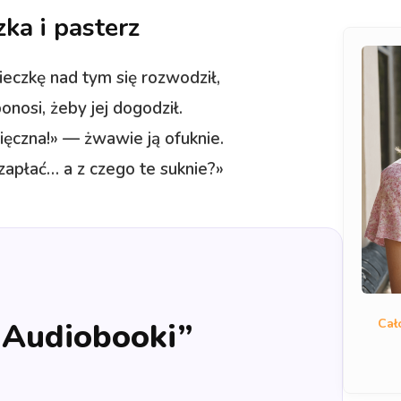
ka i pasterz
eczkę nad tym się rozwodził,
onosi, żeby jej dogodził.
ięczna!» — żwawie ją ofuknie.
 zapłać… a z czego te suknie?»
Cał
 „Audiobooki”