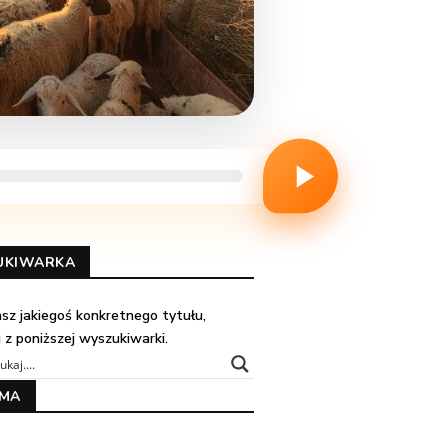
UKIWARKA
kasz jakiegoś konkretnego tytułu,
j z poniższej wyszukiwarki.
AMA