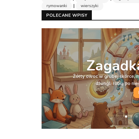
|
rymowanki
wierszyki
POLECANE WPISY
Zagadka
Żółty owoc w grubej skórce, 
dżungli robią po n