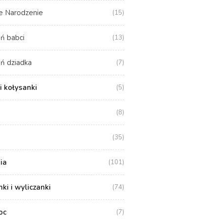
e Narodzenie
(15)
ń babci
(13)
ń dziadka
(7)
i kołysanki
(5)
(8)
(35)
ia
(101)
i i wyliczanki
(74)
oc
(7)