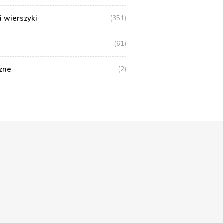
i wierszyki
(351)
(61)
zne
(2)