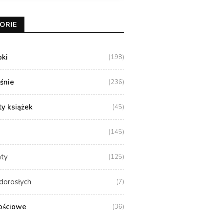
ORIE
oki
(198)
aśnie
(236)
y książek
(45)
(145)
aty
(125)
dorosłych
(7)
ościowe
(36)