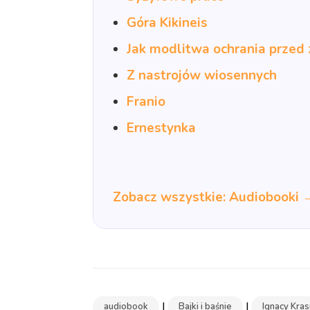
Góra Kikineis
Jak modlitwa ochrania przed 
Z nastrojów wiosennych
Franio
Ernestynka
Zobacz wszystkie: Audiobooki 
|
|
audiobook
Bajki i baśnie
Ignacy Kras