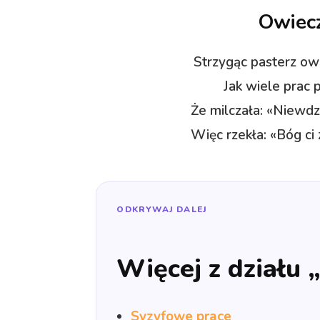
Owiecz
Strzygąc pasterz owi
Jak wiele prac p
Że milczała: «Niewdz
Więc rzekła: «Bóg ci
ODKRYWAJ DALEJ
Więcej z działu
Syzyfowe prace