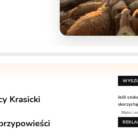
WYSZ
cy Krasicki
Jeśli szu
skorzysta
 przypowieści
REKL