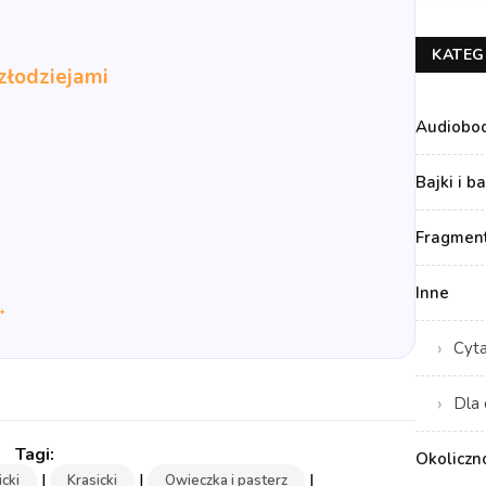
KATEG
złodziejami
Audiobo
Bajki i b
Fragment
Inne
→
Cyt
Dla 
Okoliczn
|
|
|
icki
Krasicki
Owieczka i pasterz