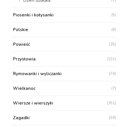
Dzień dziadka
(7)
Piosenki i kołysanki
(5)
Polskie
(8)
Powieść
(35)
Przysłowia
(101)
Rymowanki i wyliczanki
(74)
Wielkanoc
(7)
Wiersze i wierszyki
(351)
Zagadki
(59)