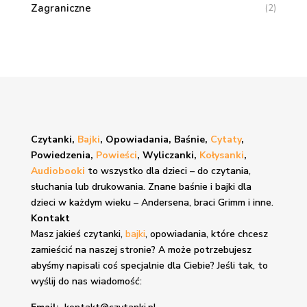
Zagraniczne
(2)
Czytanki,
Bajki
, Opowiadania, Baśnie,
Cytaty
,
Powiedzenia,
Powieści
, Wyliczanki,
Kołysanki
,
Audiobooki
to wszystko dla dzieci – do czytania,
słuchania lub drukowania. Znane
baśnie i bajki
dla
dzieci w każdym wieku – Andersena, braci Grimm i inne.
Kontakt
Masz jakieś czytanki,
bajki
, opowiadania, które chcesz
zamieścić na naszej stronie? A może potrzebujesz
abyśmy napisali coś specjalnie dla Ciebie? Jeśli tak, to
wyślij do nas wiadomość: