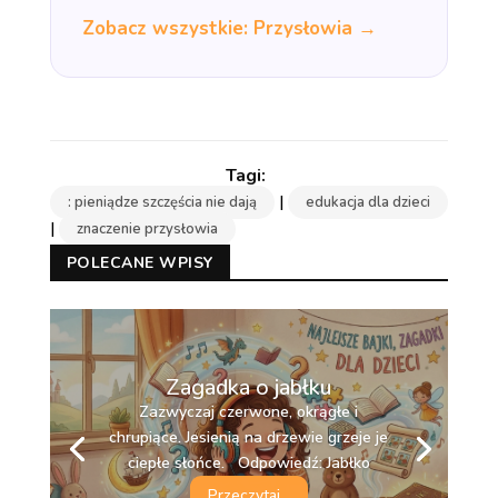
Zobacz wszystkie: Przysłowia →
|
: pieniądze szczęścia nie dają
edukacja dla dzieci
|
znaczenie przysłowia
POLECANE WPISY
Zagadka o jabłku
Zazwyczaj czerwone, okrągłe i
chrupiące. Jesienią na drzewie grzeje je
ciepłe słońce. Odpowiedź: Jabłko
Przeczytaj...