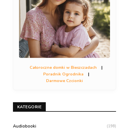
Całoroczne domki w Bieszczadach
|
Poradnik Ogrodnika
|
Darmowe Czcionki
KATEGORIE
Audiobooki
(198)