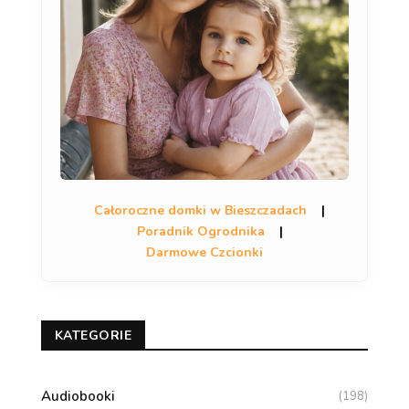
Całoroczne domki w Bieszczadach
|
Poradnik Ogrodnika
|
Darmowe Czcionki
KATEGORIE
Audiobooki
(198)