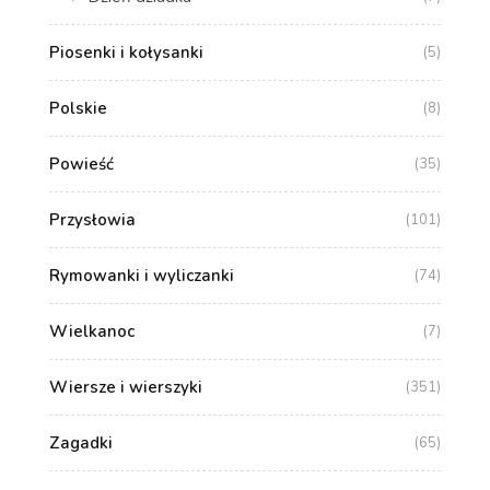
Piosenki i kołysanki
(5)
Polskie
(8)
Powieść
(35)
Przysłowia
(101)
Rymowanki i wyliczanki
(74)
Wielkanoc
(7)
Wiersze i wierszyki
(351)
Zagadki
(65)