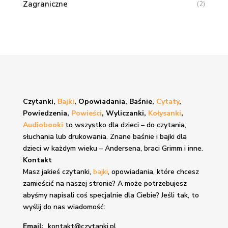
Zagraniczne
(2)
Czytanki,
Bajki
, Opowiadania, Baśnie,
Cytaty
,
Powiedzenia,
Powieści
, Wyliczanki,
Kołysanki
,
Audiobooki
to wszystko dla dzieci – do czytania,
słuchania lub drukowania. Znane
baśnie i bajki
dla
dzieci w każdym wieku – Andersena, braci Grimm i inne.
Kontakt
Masz jakieś czytanki,
bajki
, opowiadania, które chcesz
zamieścić na naszej stronie? A może potrzebujesz
abyśmy napisali coś specjalnie dla Ciebie? Jeśli tak, to
wyślij do nas wiadomość:
Email:
kontakt@czytanki.pl