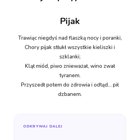
Pijak
Trawiąc niegdyś nad flaszką nocy i poranki,
Chory pijak stłukł wszystkie kieliszki i
szklanki;
Klął miód, piwo znieważał, wino zwał
tyranem.
Przyszedł potem do zdrowia i odtąd… pił
dzbanem.
ODKRYWAJ DALEJ