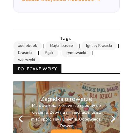
|
|
|
audiobook
Bajki i baśnie
Ignacy Krasicki
|
|
|
Krasicki
Pijak
rymowanki
wierszyki
POLECANE WPISY
Zagadka o rowerze
Ma dwa koła, kierownicę i pedały do
kręcenia. Żeby na nim jechać, musisz
mieć sporo siły i umienia. Odpowiedź:
Rower