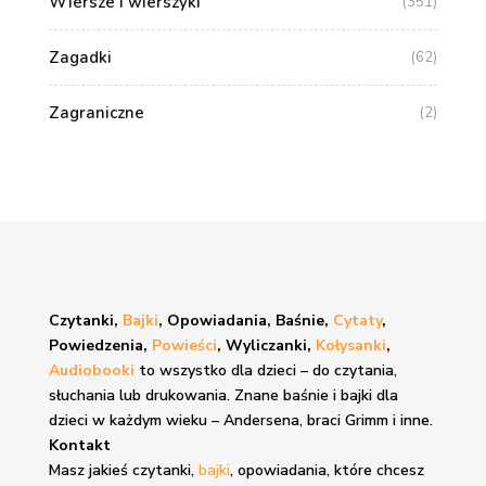
Wiersze i wierszyki
(351)
Zagadki
(62)
Zagraniczne
(2)
Czytanki,
Bajki
, Opowiadania, Baśnie,
Cytaty
,
Powiedzenia,
Powieści
, Wyliczanki,
Kołysanki
,
Audiobooki
to wszystko dla dzieci – do czytania,
słuchania lub drukowania. Znane
baśnie i bajki
dla
dzieci w każdym wieku – Andersena, braci Grimm i inne.
Kontakt
Masz jakieś czytanki,
bajki
, opowiadania, które chcesz