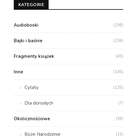
KATEGORIE
Audiobooki
(198)
Bajki i baśnie
(236)
Fragmenty książek
(45)
Inne
(145)
Cytaty
(125)
Dla dorosłych
(7)
Okolicznościowe
(36)
Boże Narodzenie
(15)