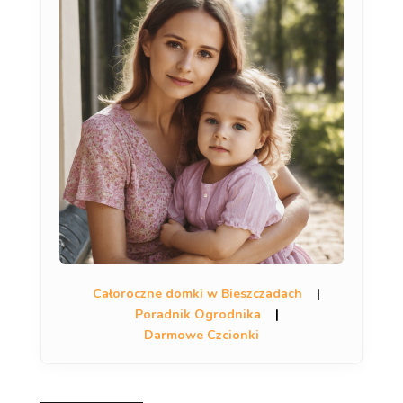
Całoroczne domki w Bieszczadach
|
Poradnik Ogrodnika
|
Darmowe Czcionki