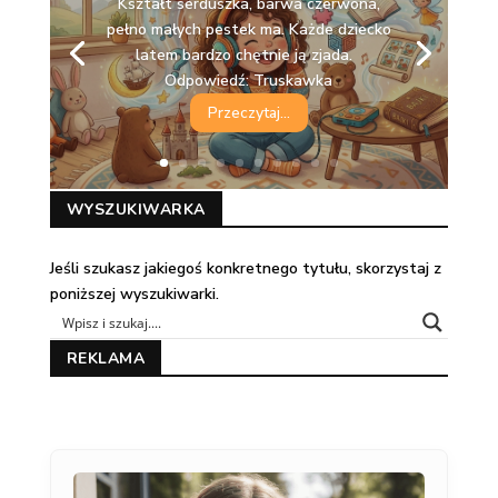
Kształt serduszka, barwa czerwona,
pełno małych pestek ma. Każde dziecko
latem bardzo chętnie ją zjada.
Odpowiedź: Truskawka
Przeczytaj...
WYSZUKIWARKA
Jeśli szukasz jakiegoś konkretnego tytułu, skorzystaj z
poniższej wyszukiwarki.
REKLAMA