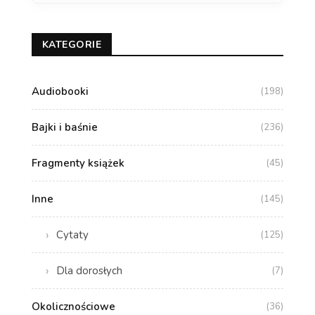
KATEGORIE
Audiobooki
(198)
Bajki i baśnie
(236)
Fragmenty książek
(45)
Inne
(145)
Cytaty
(125)
Dla dorosłych
(7)
Okolicznościowe
(36)