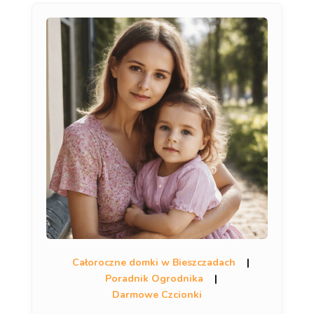
Całoroczne domki w Bieszczadach
|
Poradnik Ogrodnika
|
Darmowe Czcionki