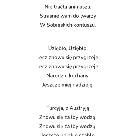
Nie traćta animuszu,
Straśnie wam do twarzy
W Sobieskich kontuszu.
Uziębło, Uziębło,
Lecz znowu się przygrzeje,
Lecz znowu się przygrzeje,
Narodzie kochany,
Jeszcze miej nadzieję.
Turcyja, z Austryją
Znowu się za łby wodzą,
Znowu się za łby wodzą,
Jeszcze polskie szable