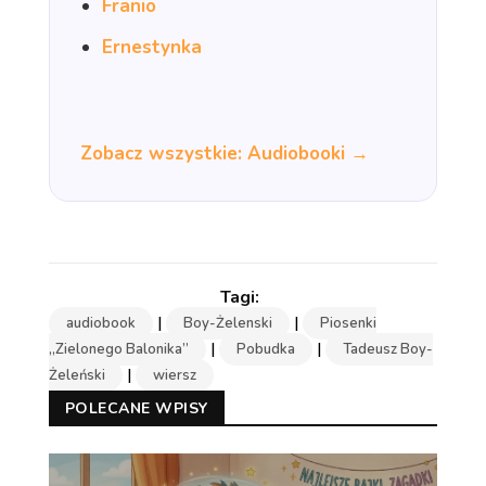
Franio
Ernestynka
Zobacz wszystkie: Audiobooki →
|
|
audiobook
Boy-Żelenski
Piosenki
|
|
„Zielonego Balonika”
Pobudka
Tadeusz Boy-
|
Żeleński
wiersz
POLECANE WPISY