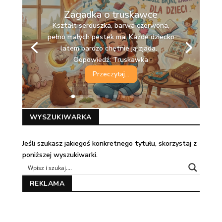
Zagadka o truskawce
Kształt serduszka, barwa czerwona,
pełno małych pestek ma. Każde dziecko
latem bardzo chętnie ją zjada.
Odpowiedź: Truskawka
Przeczytaj...
WYSZUKIWARKA
Jeśli szukasz jakiegoś konkretnego tytułu, skorzystaj z
poniższej wyszukiwarki.
REKLAMA