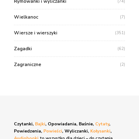
Rymowanki i wyliczanki
(74)
Wielkanoc
(7)
Wiersze i wierszyki
(351)
Zagadki
(62)
Zagraniczne
(2)
Czytanki,
Bajki
, Opowiadania, Baśnie,
Cytaty
,
Powiedzenia,
Powieści
, Wyliczanki,
Kołysanki
,
Audiobooki
to wszystko dla dzieci – do czytania,