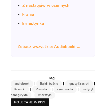
Z nastrojów wiosennych
Franio
Ernestynka
Zobacz wszystkie: Audiobooki →
|
|
|
audiobook
Bajki i baśnie
Ignacy Krasicki
|
|
|
Krasicki
Prawda
rymowanki
satyryk i
|
panegirysta
wierszyki
POLECANE WPISY