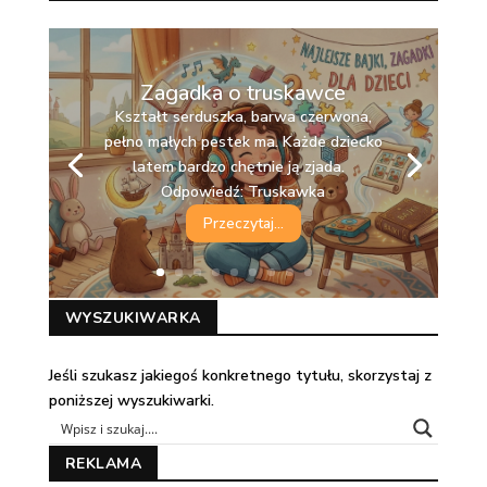
Zagadka o truskawce
Kształt serduszka, barwa czerwona,
pełno małych pestek ma. Każde dziecko
latem bardzo chętnie ją zjada.
Odpowiedź: Truskawka
Przeczytaj...
WYSZUKIWARKA
Jeśli szukasz jakiegoś konkretnego tytułu, skorzystaj z
poniższej wyszukiwarki.
REKLAMA