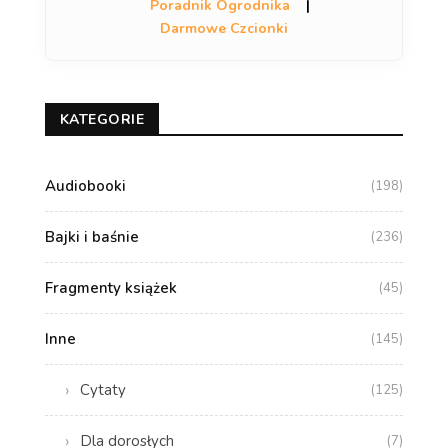
Poradnik Ogrodnika
|
Darmowe Czcionki
KATEGORIE
Audiobooki
(198)
Bajki i baśnie
(236)
Fragmenty książek
(45)
Inne
(145)
Cytaty
(125)
Dla dorosłych
(7)