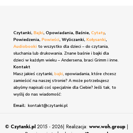
Czytanki,
Bajki
, Opowiadania, Baśnie,
Cytaty
,
Powiedzenia,
Powieści
, Wyliczanki,
Kołysanki
,
Audiobooki
to wszystko dla dzieci – do czytania,
słuchania lub drukowania. Znane
baśnie i bajki
dla
dzieci w każdym wieku – Andersena, braci Grimm i inne.
Kontakt
Masz jakieś czytanki,
bajki
, opowiadania, które chcesz
zamieścić na naszej stronie? A może potrzebujesz
abyśmy napisali coś specjalnie dla Ciebie? Jeśli tak, to
wyślij do nas wiadomość:
Email:
kontakt@czytanki.pl
©
Czytanki.pl
2015 - 2026| Realizacja:
www.woh.group
|