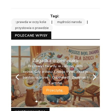
|
|
: prawda w oczy kole
mądrości narodu
przysłowia o prawdzie
POLECANE WPISY
Zagadka o ziemniaku
Brązowy i twardy, w ciemnej ziemi
rośnie. Gdy zrobisz z niego frytki, zjesz je
bardzo radośnie. Odpowiedź: Ziemniak /
Kartofel
Przeczytaj...