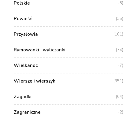
Polskie
(8)
Powieść
(35)
Przysłowia
(101)
Rymowanki i wyliczanki
(74)
Wielkanoc
(7)
Wiersze i wierszyki
(351)
Zagadki
(64)
Zagraniczne
(2)