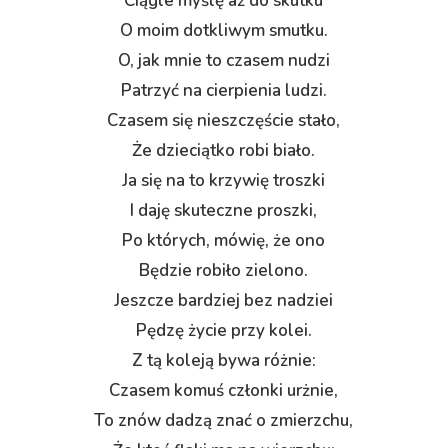
Ciągle myślę aż do skutku
O moim dotkliwym smutku.
O, jak mnie to czasem nudzi
Patrzyć na cierpienia ludzi.
Czasem się nieszczęście stało,
Że dzieciątko robi biało.
Ja się na to krzywię troszki
I daję skuteczne proszki,
Po których, mówię, że ono
Będzie robiło zielono.
Jeszcze bardziej bez nadziei
Pędzę życie przy kolei.
Z tą koleją bywa różnie:
Czasem komuś członki urżnie,
To znów dadzą znać o zmierzchu,