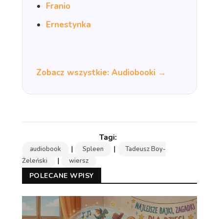
Franio
Ernestynka
Zobacz wszystkie: Audiobooki →
|
|
audiobook
Spleen
Tadeusz Boy-
|
Żeleński
wiersz
POLECANE WPISY