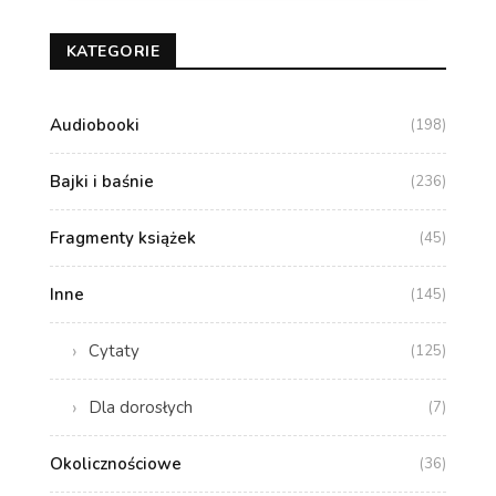
KATEGORIE
Audiobooki
(198)
Bajki i baśnie
(236)
Fragmenty książek
(45)
Inne
(145)
Cytaty
(125)
Dla dorosłych
(7)
Okolicznościowe
(36)