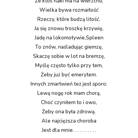
Że ktoś flaki ma na wierzchu;
Wielka bywa rozmaitość
Rzeczy, które budzą litość.
Ja się znowu troszkę krzywię,
Jadę na lokomotywie,Spleen
To znów, naśladując giemzę,
Skaczę sobie w lot na bremzę,
Myślę często tylko przy tem,
Żeby już być emerytem.
Innych zmartwień też jest sporo:
Lewą nogę rok mam chorą,
Choć czyniłem to i owo,
Żeby ona była zdrową.
Ale najcięższa choroba
Jest dla mnie. . . . . . . . . .