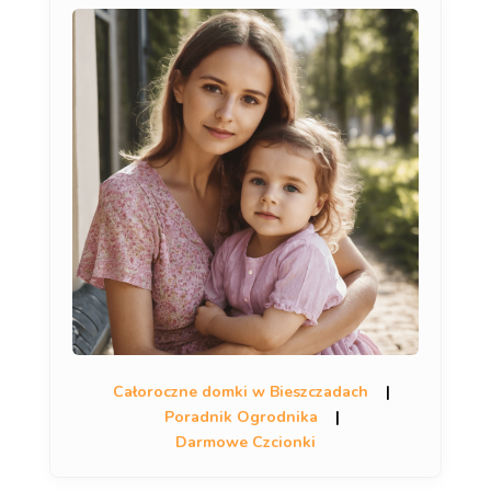
Całoroczne domki w Bieszczadach
|
Poradnik Ogrodnika
|
Darmowe Czcionki