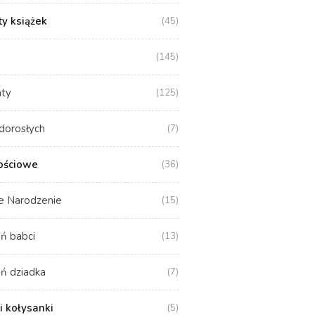
y książek
(45)
(145)
aty
(125)
dorosłych
(7)
ościowe
(36)
e Narodzenie
(15)
ń babci
(13)
ń dziadka
(7)
i kołysanki
(5)