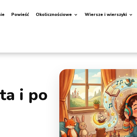
nie
Powieść
Okolicznościowe
Wiersze i wierszyki
ta i po