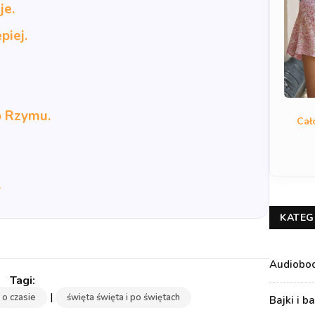
je.
piej.
o Rzymu.
Cał
→
KATEG
Audiobo
|
 o czasie
święta święta i po świętach
Bajki i b