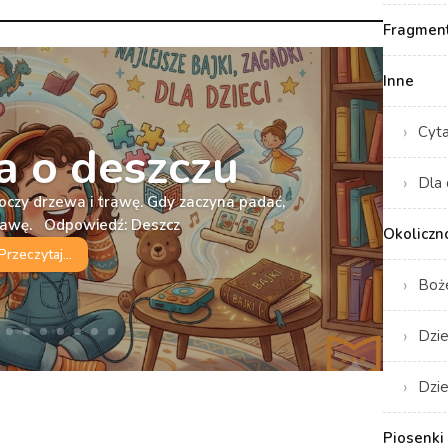
Fragment
Inne
Cyt
 o deszczu
Dla 
oczy drzewa i trawę. Gdy zaczyna padać,
bawę. Odpowiedź: Deszcz
Okoliczn
Przeczytaj...
Boż
Dzie
Dzie
Piosenki 