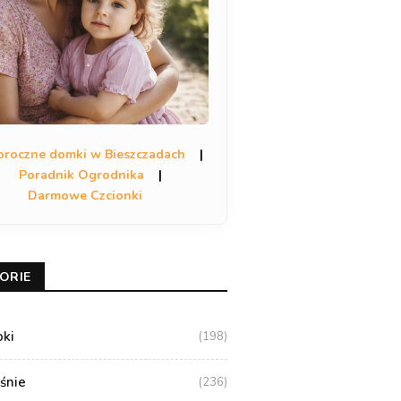
oroczne domki w Bieszczadach
|
Poradnik Ogrodnika
|
Darmowe Czcionki
ORIE
oki
(198)
aśnie
(236)