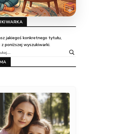
UKIWARKA
kasz jakiegoś konkretnego tytułu,
j z poniższej wyszukiwarki.
AMA