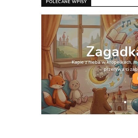
POLECANE WPISY
Zagadka
Kapie z nieba w kropelkach, m
przerywa ci za