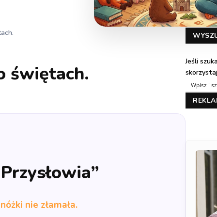
tach.
WYSZ
Jeśli szu
o świętach.
skorzysta
REKL
„Przysłowia”
 nóżki nie złamała.