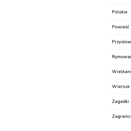
Polskie
Powieść
Przysłow
Rymowank
Wielkan
Wiersze 
Zagadki
Zagranic