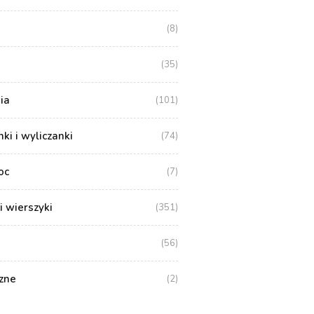
(8)
(35)
ia
(101)
i i wyliczanki
(74)
oc
(7)
i wierszyki
(351)
(56)
zne
(2)