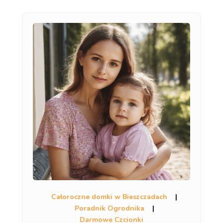
Całoroczne domki w Bieszczadach
|
Poradnik Ogrodnika
|
Darmowe Czcionki