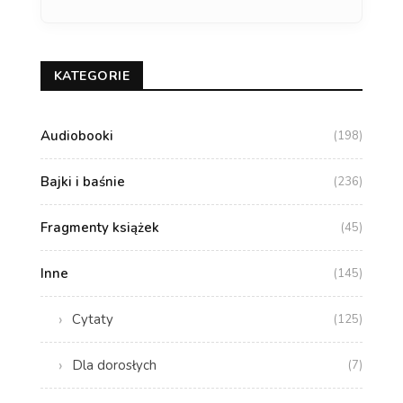
KATEGORIE
Audiobooki
(198)
Bajki i baśnie
(236)
Fragmenty książek
(45)
Inne
(145)
Cytaty
(125)
Dla dorosłych
(7)