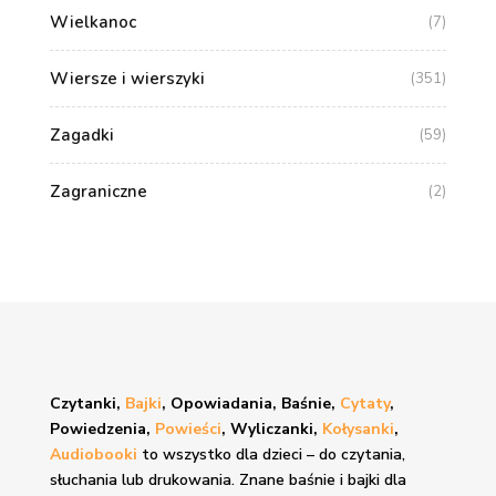
Wielkanoc
(7)
Wiersze i wierszyki
(351)
Zagadki
(59)
Zagraniczne
(2)
Czytanki,
Bajki
, Opowiadania, Baśnie,
Cytaty
,
Powiedzenia,
Powieści
, Wyliczanki,
Kołysanki
,
Audiobooki
to wszystko dla dzieci – do czytania,
słuchania lub drukowania. Znane
baśnie i bajki
dla