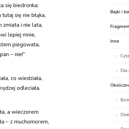
a się biedronka:
Bajki i b
tutaj się nie błąka,
 zmiata i nie lata,
Fragment
awi lepiej mnie,
Inne
estem piegowata,
pan – nie!”
Cyt
Dla 
ała, co wiedziała,
Okoliczn
rędzej odleciała,
Boż
ła, a wieczorem
Dzie
ała – z muchomorem,