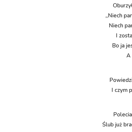
Oburzył
„Niech pan 
Niech pan
I zost
Bo ja j
A 
Powiedzi
I czym p
Polecia
Ślub już br