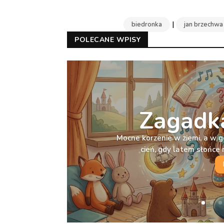
|
biedronka
jan brzechwa
POLECANE WPISY
Zagadka
Mocne korzenie w ziemi, a w g
cień, gdy latem słońc