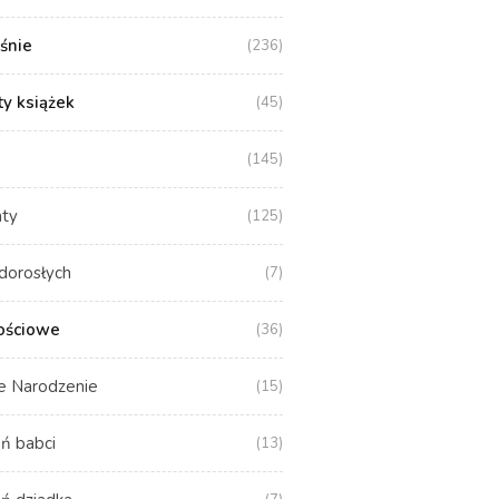
aśnie
(236)
y książek
(45)
(145)
aty
(125)
dorosłych
(7)
ościowe
(36)
e Narodzenie
(15)
ń babci
(13)