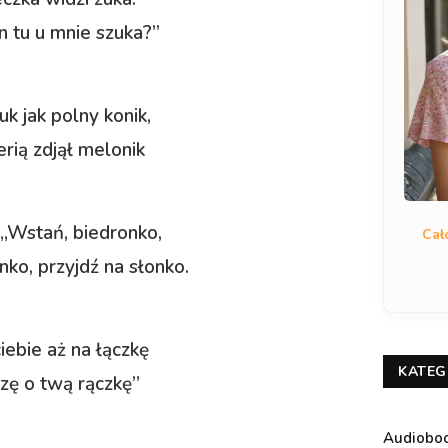
 tu u mnie szuka?”
uk jak polny konik,
erią zdjął melonik
 „Wstań, biedronko,
Cał
nko, przyjdź na słonko.
ebie aż na łączkę
KATEG
zę o twą rączkę”
Audiobo