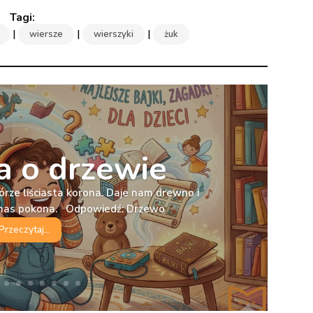
|
|
|
wiersze
wierszyki
żuk
 o drzewie
órze liściasta korona. Daje nam drewno i
e nas pokona. Odpowiedź: Drzewo
Przeczytaj...