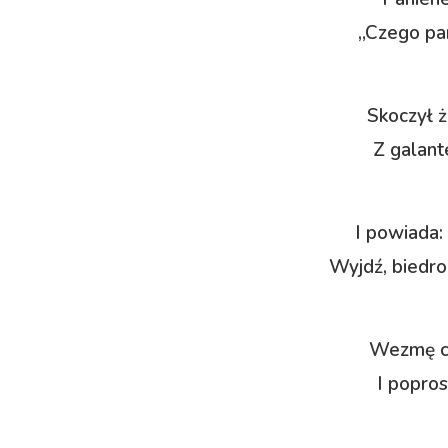
„Czego pan
Skoczył ż
Z galant
I powiada:
Wyjdź, biedro
Wezmę ci
I popros