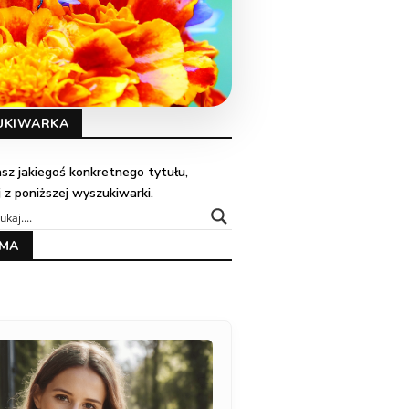
UKIWARKA
kasz jakiegoś konkretnego tytułu,
j z poniższej wyszukiwarki.
AMA