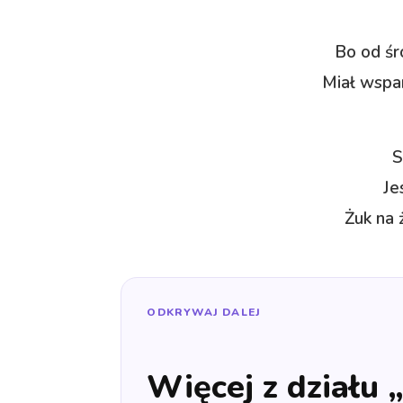
Bo od śr
Miał wspan
S
Je
Żuk na 
ODKRYWAJ DALEJ
Więcej z działu 