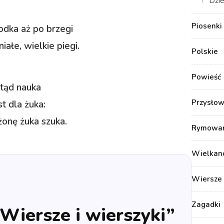
Dzie
Piosenki 
odka aż po brzegi
iałe, wielkie piegi.
Polskie
Powieść
tąd nauka
Przysłow
st dla żuka:
żonę żuka szuka.
Rymowank
Wielkan
Wiersze 
Zagadki
„Wiersze i wierszyki”