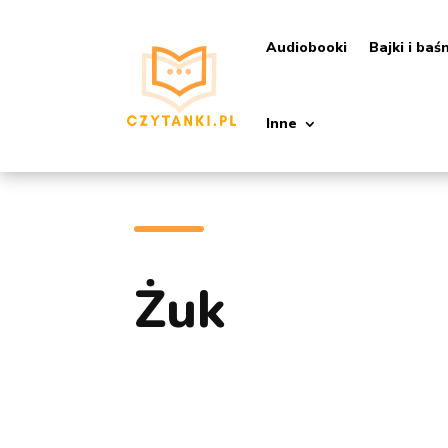
Audiobooki
Bajki i baś
Inne
Żuk