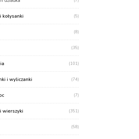
ń dziadka
(7)
i kołysanki
(5)
(8)
(35)
ia
(101)
i i wyliczanki
(74)
oc
(7)
i wierszyki
(351)
(58)