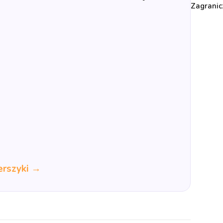
Zagranic
erszyki →