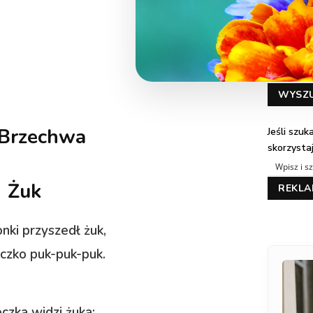
WYSZ
 Brzechwa
Jeśli szu
skorzysta
Żuk
REKL
nki przyszedł żuk,
czko puk-puk-puk.
czka widzi żuka: