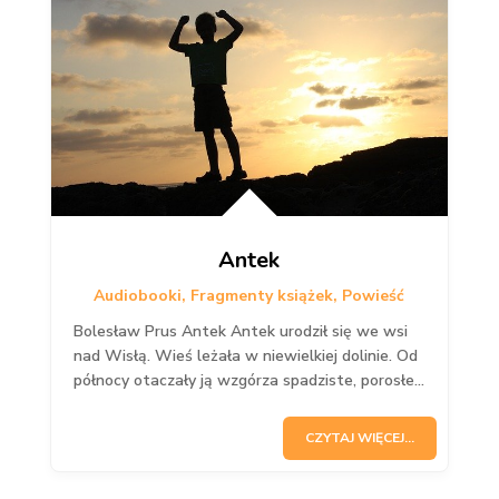
Antek
Audiobooki
,
Fragmenty książek
,
Powieść
Bolesław Prus Antek Antek urodził się we wsi
nad Wisłą. Wieś leżała w niewielkiej dolinie. Od
północy otaczały ją wzgórza spadziste, porosłe...
CZYTAJ WIĘCEJ...