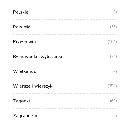
Polskie
(8)
Powieść
(35)
Przysłowia
(101)
Rymowanki i wyliczanki
(74)
Wielkanoc
(7)
Wiersze i wierszyki
(351)
Zagadki
(60)
Zagraniczne
(2)