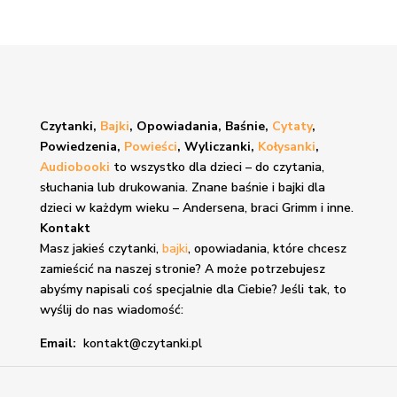
Czytanki,
Bajki
, Opowiadania, Baśnie,
Cytaty
,
Powiedzenia,
Powieści
, Wyliczanki,
Kołysanki
,
Audiobooki
to wszystko dla dzieci – do czytania,
słuchania lub drukowania. Znane
baśnie i bajki
dla
dzieci w każdym wieku – Andersena, braci Grimm i inne.
Kontakt
Masz jakieś czytanki,
bajki
, opowiadania, które chcesz
zamieścić na naszej stronie? A może potrzebujesz
abyśmy napisali coś specjalnie dla Ciebie? Jeśli tak, to
wyślij do nas wiadomość:
Email:
kontakt@czytanki.pl