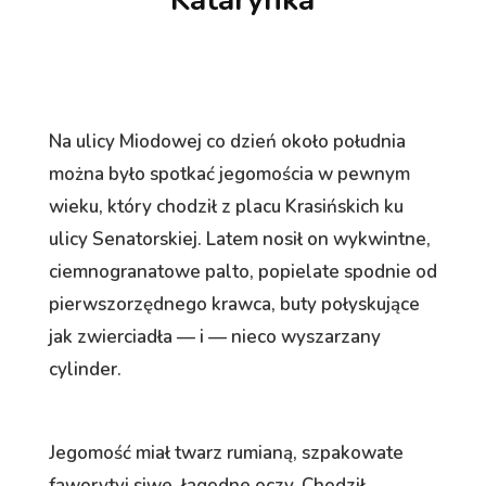
Na ulicy Miodowej co dzień około południa
można było spotkać jegomościa w pewnym
wieku, który chodził z placu Krasińskich ku
ulicy Senatorskiej. Latem nosił on wykwintne,
ciemnogranatowe palto, popielate spodnie od
pierwszorzędnego krawca, buty połyskujące
jak zwierciadła — i — nieco wyszarzany
cylinder.
Jegomość miał twarz rumianą, szpakowate
faworytyi siwe, łagodne oczy. Chodził