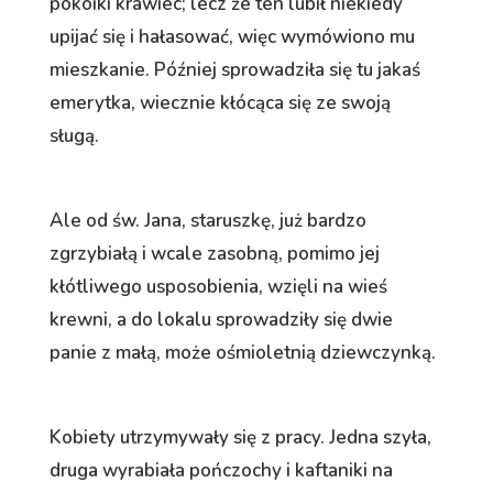
pokoiki krawiec; lecz że ten lubił niekiedy
upijać się i hałasować, więc wymówiono mu
mieszkanie. Później sprowadziła się tu jakaś
emerytka, wiecznie kłócąca się ze swoją
sługą.
Ale od św. Jana, staruszkę, już bardzo
zgrzybiałą i wcale zasobną, pomimo jej
kłótliwego usposobienia, wzięli na wieś
krewni, a do lokalu sprowadziły się dwie
panie z małą, może ośmioletnią dziewczynką.
Kobiety utrzymywały się z pracy. Jedna szyła,
druga wyrabiała pończochy i kaftaniki na