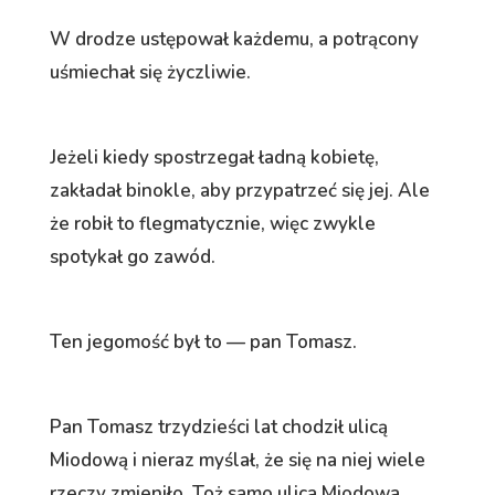
W drodze ustępował każdemu, a potrącony
uśmiechał się życzliwie.
Jeżeli kiedy spostrzegał ładną kobietę,
zakładał binokle, aby przypatrzeć się jej. Ale
że robił to flegmatycznie, więc zwykle
spotykał go zawód.
Ten jegomość był to — pan Tomasz.
Pan Tomasz trzydzieści lat chodził ulicą
Miodową i nieraz myślał, że się na niej wiele
rzeczy zmieniło. Toż samo ulica Miodowa