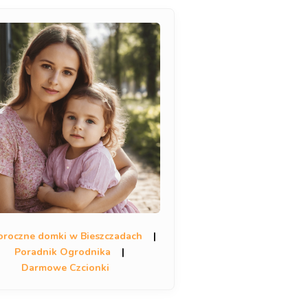
oroczne domki w Bieszczadach
|
Poradnik Ogrodnika
|
Darmowe Czcionki