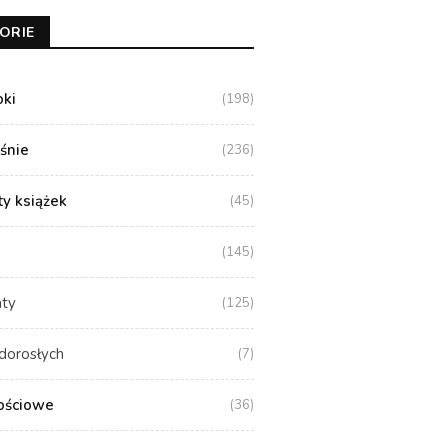
ORIE
oki
(198)
aśnie
(236)
y książek
(45)
(145)
aty
(125)
dorosłych
(7)
ościowe
(36)