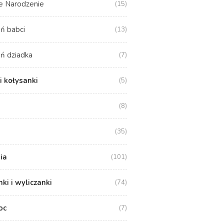
e Narodzenie
(15)
ń babci
(13)
ń dziadka
(7)
i kołysanki
(5)
(8)
(35)
ia
(101)
i i wyliczanki
(74)
oc
(7)