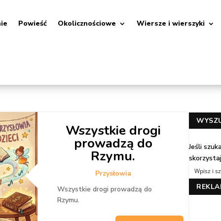
nie
Powieść
Okolicznościowe
Wiersze i wierszyki
WYSZ
Wszystkie drogi
prowadzą do
Jeśli szu
Rzymu.
skorzysta
Przysłowia
REKL
Wszystkie drogi prowadzą do
Rzymu.