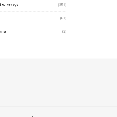
i wierszyki
(351)
(61)
zne
(2)