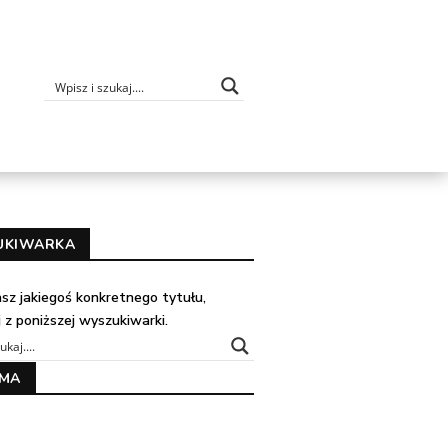
UKIWARKA
kasz jakiegoś konkretnego tytułu,
j z poniższej wyszukiwarki.
AMA