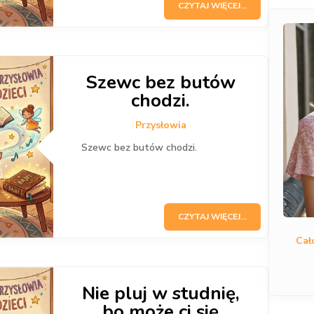
CZYTAJ WIĘCEJ...
Szewc bez butów
chodzi.
Przysłowia
Szewc bez butów chodzi.
CZYTAJ WIĘCEJ...
Cał
Nie pluj w studnię,
bo może ci się