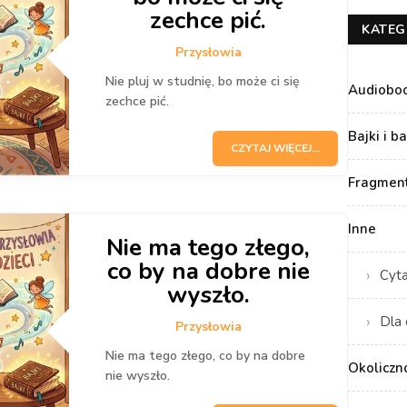
zechce pić.
KATEG
Przysłowia
Nie pluj w studnię, bo może ci się
Audiobo
zechce pić.
Bajki i b
CZYTAJ WIĘCEJ...
Fragment
Inne
Nie ma tego złego,
co by na dobre nie
Cyt
wyszło.
Dla 
Przysłowia
Nie ma tego złego, co by na dobre
Okoliczn
nie wyszło.