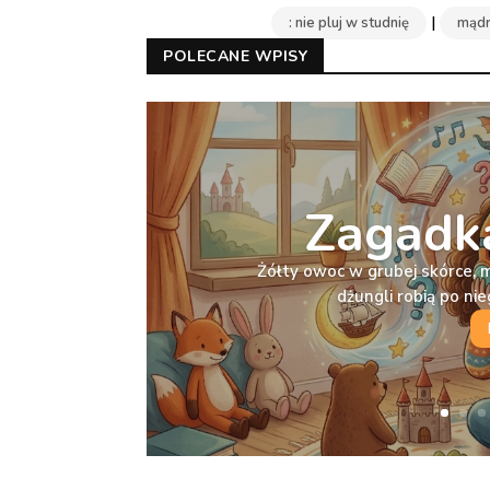
|
: nie pluj w studnię
mądr
POLECANE WPISY
Zagadka
Żółty owoc w grubej skórce, 
dżungli robią po n