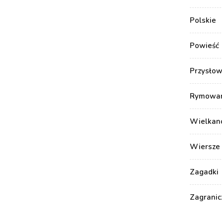
Polskie
Powieść
Przysłow
Rymowank
Wielkan
Wiersze 
Zagadki
Zagranic