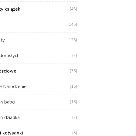
y książek
(45)
(145)
aty
(125)
dorosłych
(7)
ościowe
(36)
e Narodzenie
(15)
ń babci
(13)
ń dziadka
(7)
i kołysanki
(5)