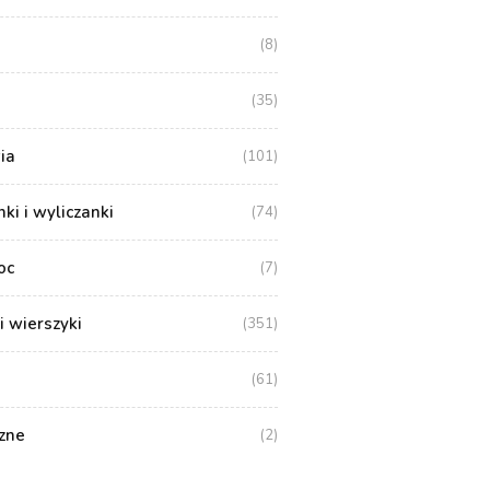
(8)
(35)
ia
(101)
i i wyliczanki
(74)
oc
(7)
i wierszyki
(351)
(61)
zne
(2)