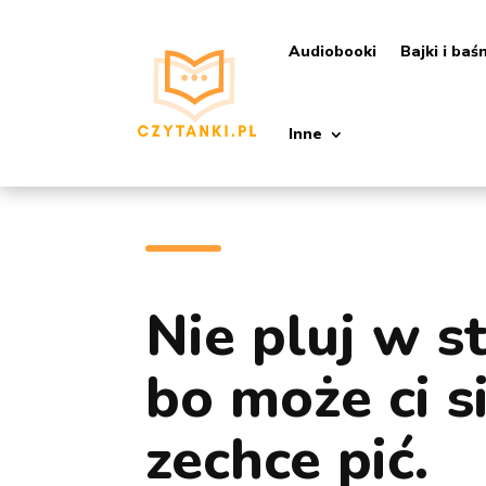
Audiobooki
Bajki i baś
Inne
Nie pluj w s
bo może ci s
zechce pić.