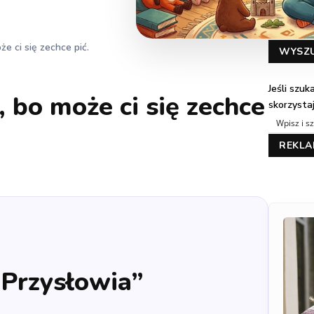
że ci się zechce pić.
WYSZ
Jeśli szu
, bo może ci się zechce
skorzysta
REKL
„Przysłowia”