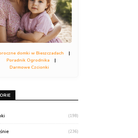
oroczne domki w Bieszczadach
|
Poradnik Ogrodnika
|
Darmowe Czcionki
ORIE
oki
(198)
aśnie
(236)