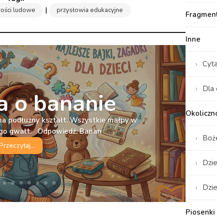
|
ości ludowe
przysłowia edukacyjne
Fragment
Inne
Cyt
Dla 
 o bananie
Okoliczn
ma podłużny kształt. Wszystkie małpy w
iego gwałt. Odpowiedź: Banan
Boż
Przeczytaj...
Dzie
Dzie
Piosenki 