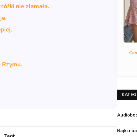
 nóżki nie złamała.
je.
piej.
Cał
o Rzymu.
→
KATEG
Audiobo
Bajki i b