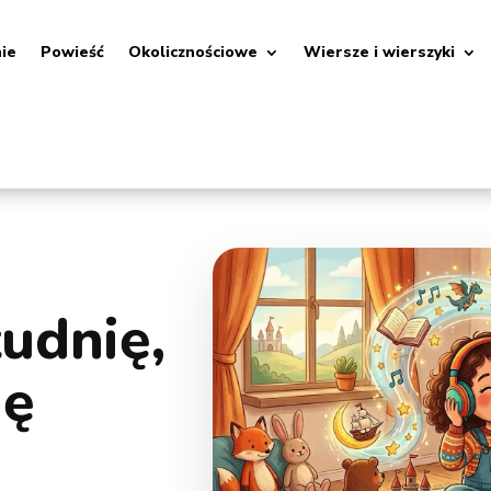
nie
Powieść
Okolicznościowe
Wiersze i wierszyki
tudnię,
ię