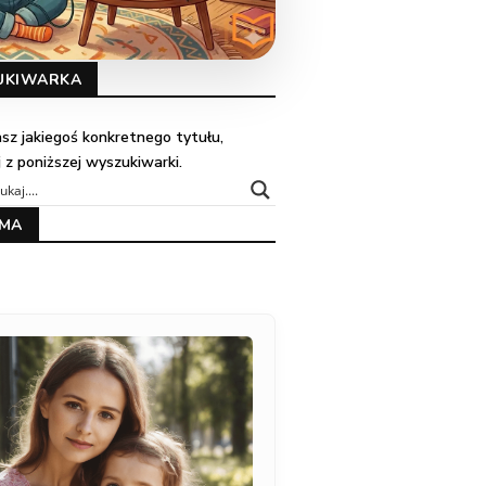
UKIWARKA
kasz jakiegoś konkretnego tytułu,
j z poniższej wyszukiwarki.
AMA