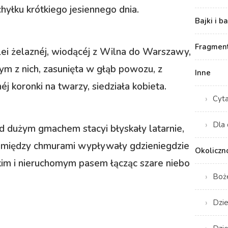
hyłku krótkiego jesiennego dnia.
Bajki i b
Fragment
olei żelaznéj, wiodącéj z Wilna do Warszawy,
ym z nich, zasunięta w głąb powozu, z
Inne
éj koronki na twarzy, siedziała kobieta.
Cyt
Dla 
d dużym gmachem stacyi błyskały latarnie,
ze między chmurami wypływały gdzieniegdzie
Okoliczn
okim i nieruchomym pasem łącząc szare niebo
Boż
Dzie