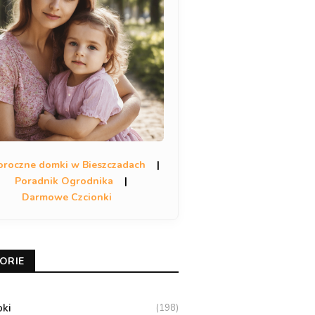
oroczne domki w Bieszczadach
|
Poradnik Ogrodnika
|
Darmowe Czcionki
ORIE
oki
(198)