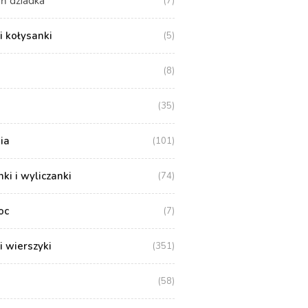
ń dziadka
(7)
i kołysanki
(5)
(8)
(35)
ia
(101)
i i wyliczanki
(74)
oc
(7)
i wierszyki
(351)
(58)