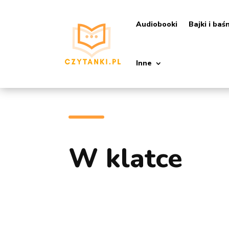
Audiobooki
Bajki i baś
Inne
W klatce