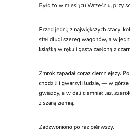
Było to w miesiącu Wrześniu, przy sc
Przed jedną z największych stacyi k
stał długi szereg wagonów, a w jedn
książką w ręku i gęstą zasłoną z czarn
Zmrok zapadał coraz ciemniejszy. Po
chodzili i gwarzyli ludzie, — w gór
gwiazdy, a w dali ciemniał las, szer
z szarą ziemią.
Zadzwoniono po raz piérwszy.