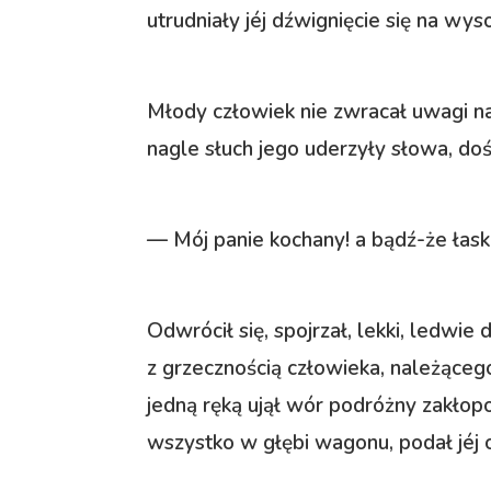
utrudniały jéj dźwignięcie się na wy
Młody człowiek nie zwracał uwagi n
nagle słuch jego uderzyły słowa, 
— Mój panie kochany! a bądź-że łas
Odwrócił się, spojrzał, lekki, ledwie
z grzecznością człowieka, należąceg
jedną ręką ujął wór podróżny zakłopo
wszystko w głębi wagonu, podał jéj o