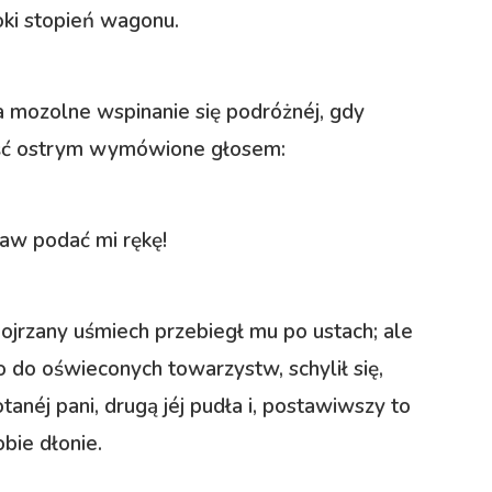
soki stopień wagonu.
a mozolne wspinanie się podróżnéj, gdy
dość ostrym wymówione głosem:
kaw podać mi rękę!
 dojrzany uśmiech przebiegł mu po ustach; ale
o do oświeconych towarzystw, schylił się,
tanéj pani, drugą jéj pudła i, postawiwszy to
bie dłonie.