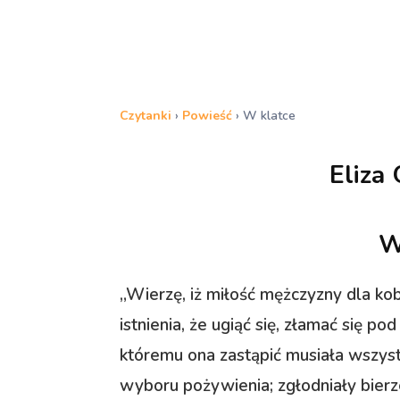
Czytanki
›
Powieść
›
W klatce
Eliza
W
„Wierzę, iż miłość mężczyzny dla ko
istnienia, że ugiąć się, złamać się po
któremu ona zastąpić musiała wszyst
wyboru pożywienia; zgłodniały bierze 