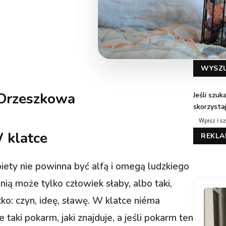
WYSZ
 Orzeszkowa
Jeśli szu
skorzysta
 klatce
REKL
biety nie powinna być alfą i omegą ludzkiego
d nią może tylko człowiek słaby, albo taki,
ko: czyn, ideę, sławę. W klatce niéma
taki pokarm, jaki znajduje, a jeśli pokarm ten