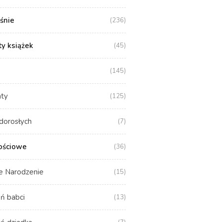
aśnie
(236)
y książek
(45)
(145)
aty
(125)
dorosłych
(7)
ościowe
(36)
e Narodzenie
(15)
ń babci
(13)