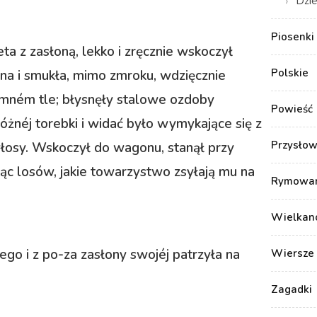
Dzie
Piosenki 
a z zasłoną, lekko i zręcznie wskoczył
Polskie
na i smukła, mimo zmroku, wdzięcznie
emném tle; błysnęły stalowe ozdoby
Powieść
óżnéj torebki i widać było wymykające się z
Przysłow
włosy. Wskoczył do wagonu, stanął przy
ając losów, jakie towarzystwo zsyłają mu na
Rymowank
Wielkan
go i z po-za zasłony swojéj patrzyła na
Wiersze 
Zagadki