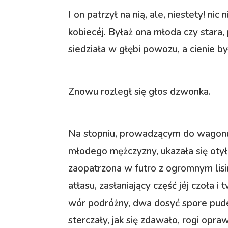
I on patrzył na nią, ale, niestety! nic
kobiecéj. Byłaż ona młoda czy stara,
siedziała w głębi powozu, a cienie był
Znowu rozległ się głos dzwonka.
Na stopniu, prowadzącym do wagonu
młodego mężczyzny, ukazała się otyła
zaopatrzona w futro z ogromnym lis
atłasu, zasłaniający część jéj czoła i
wór podróżny, dwa dosyć spore pudeł
sterczały, jak się zdawało, rogi opr