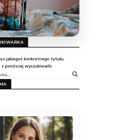
UKIWARKA
kasz jakiegoś konkretnego tytułu,
j z poniższej wyszukiwarki.
AMA