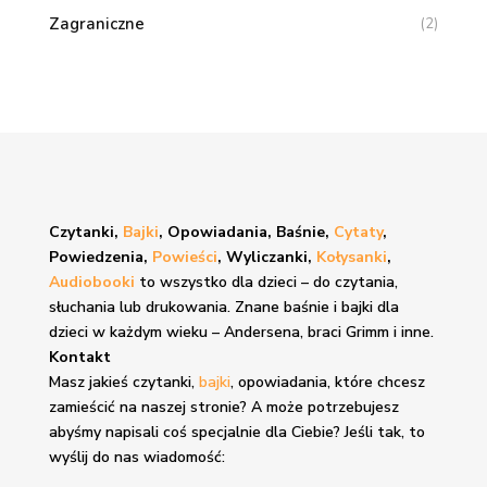
Zagraniczne
(2)
Czytanki,
Bajki
, Opowiadania, Baśnie,
Cytaty
,
Powiedzenia,
Powieści
, Wyliczanki,
Kołysanki
,
Audiobooki
to wszystko dla dzieci – do czytania,
słuchania lub drukowania. Znane
baśnie i bajki
dla
dzieci w każdym wieku – Andersena, braci Grimm i inne.
Kontakt
Masz jakieś czytanki,
bajki
, opowiadania, które chcesz
zamieścić na naszej stronie? A może potrzebujesz
abyśmy napisali coś specjalnie dla Ciebie? Jeśli tak, to
wyślij do nas wiadomość: