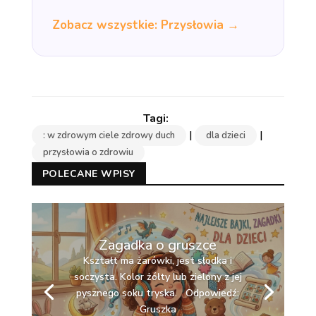
Zobacz wszystkie: Przysłowia →
|
|
: w zdrowym ciele zdrowy duch
dla dzieci
przysłowia o zdrowiu
POLECANE WPISY
Zagadka o gruszce
Kształt ma żarówki, jest słodka i
soczysta. Kolor żółty lub zielony z jej
pysznego soku tryska. Odpowiedź:
Gruszka