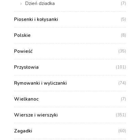
Dzień dziadka
(7)
Piosenki i kołysanki
(5)
Polskie
(8)
Powieść
(35)
Przysłowia
(101)
Rymowanki i wyliczanki
(74)
Wielkanoc
(7)
Wiersze i wierszyki
(351)
Zagadki
(60)