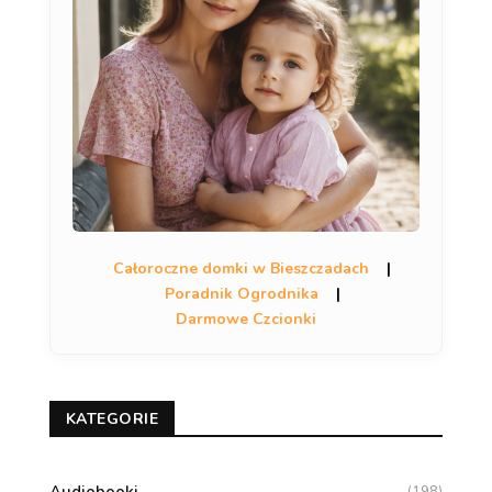
Całoroczne domki w Bieszczadach
|
Poradnik Ogrodnika
|
Darmowe Czcionki
KATEGORIE