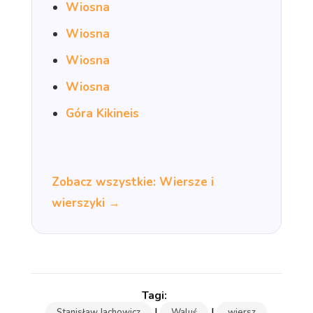
Wiosna
Wiosna
Wiosna
Wiosna
Góra Kikineis
Zobacz wszystkie: Wiersze i
wierszyki →
|
|
Stanisław Jachowicz
Waluś
wiersz