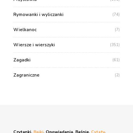
Rymowanki i wyliczanki
(74)
Wielkanoc
(7)
Wiersze i wierszyki
(351)
Zagadki
(61)
Zagraniczne
(2)
Czytanki,
Bajki
, Opowiadania, Baśnie,
Cytaty
,