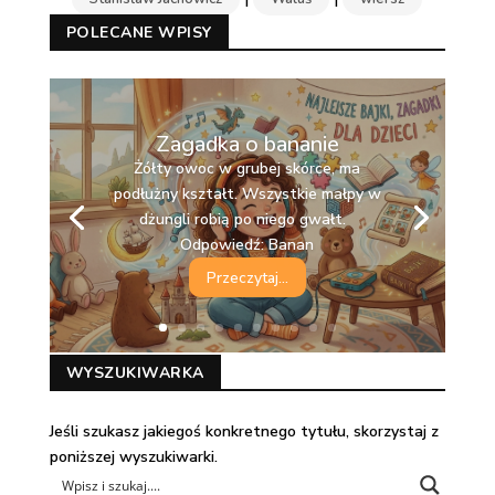
POLECANE WPISY
Zagadka o bananie
Żółty owoc w grubej skórce, ma
podłużny kształt. Wszystkie małpy w
dżungli robią po niego gwałt.
Odpowiedź: Banan
Przeczytaj...
WYSZUKIWARKA
Jeśli szukasz jakiegoś konkretnego tytułu, skorzystaj z
poniższej wyszukiwarki.