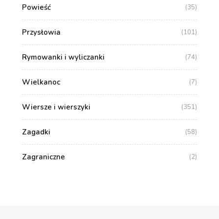
Powieść
(35)
Przysłowia
(101)
Rymowanki i wyliczanki
(74)
Wielkanoc
(7)
Wiersze i wierszyki
(351)
Zagadki
(58)
Zagraniczne
(2)