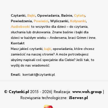
Czytanki,
Bajki
, Opowiadania, Baśnie,
Cytaty
,
Powiedzenia,
Powieści
, Wyliczanki,
Kołysanki
,
Audiobooki
to wszystko dla dzieci – do czytania,
słuchania lub drukowania. Znane
baśnie i bajki
dla
dzieci w każdym wieku – Andersena, braci Grimm i inne.
Kontakt
Masz jakieś czytanki,
bajki
, opowiadania, które chcesz
zamieścić na naszej stronie? A może potrzebujesz
abyśmy napisali coś specjalnie dla Ciebie? Jeśli tak, to
wyślij do nas wiadomość:
Email:
kontakt@czytanki.pl
©
Czytanki.pl
2015 - 2026| Realizacja:
www.woh.group
|
Rozwiązania technologiczne:
iSerwer.pl