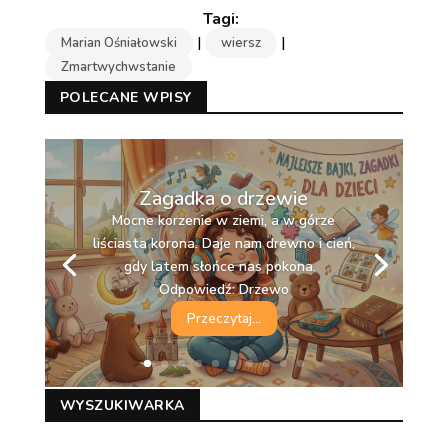
|
|
Marian Ośniałowski
wiersz
Zmartwychwstanie
POLECANE WPISY
Zagadka o drzewie
Mocne korzenie w ziemi, a w górze
liściasta korona. Daje nam drewno i cień,
gdy latem słońce nas pokona.
Odpowiedź: Drzewo
Przeczytaj...
WYSZUKIWARKA