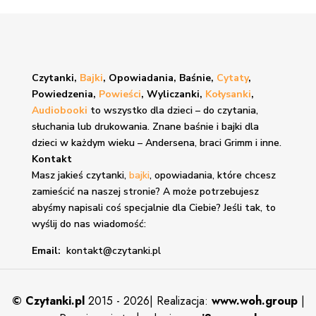
Czytanki,
Bajki
, Opowiadania, Baśnie,
Cytaty
,
Powiedzenia,
Powieści
, Wyliczanki,
Kołysanki
,
Audiobooki
to wszystko dla dzieci – do czytania,
słuchania lub drukowania. Znane
baśnie i bajki
dla
dzieci w każdym wieku – Andersena, braci Grimm i inne.
Kontakt
Masz jakieś czytanki,
bajki
, opowiadania, które chcesz
zamieścić na naszej stronie? A może potrzebujesz
abyśmy napisali coś specjalnie dla Ciebie? Jeśli tak, to
wyślij do nas wiadomość:
Email:
kontakt@czytanki.pl
©
Czytanki.pl
2015 - 2026| Realizacja:
www.woh.group
|