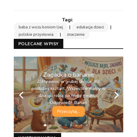
|
|
baba z wozu koniom lżej
edukacja dzieci
|
polskie przysłowia
znaczenie
POLECANE WPISY
Zagadka o bananie
Żółty owoc w grubej skórce, ma
podłużny kształt. Wszystkie małpy w
dżungli robią po niego gwałt.
Odpowiedź: Banan
Przeczytaj...