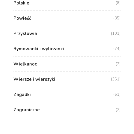
Polskie
(8)
Powieść
(35)
Przysłowia
(101)
Rymowanki i wyliczanki
(74)
Wielkanoc
(7)
Wiersze i wierszyki
(351)
Zagadki
(61)
Zagraniczne
(2)