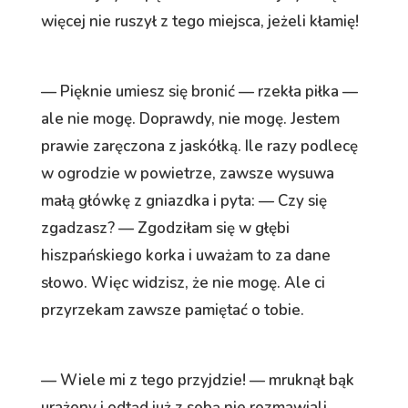
więcej nie ruszył z tego miejsca, jeżeli kłamię!
— Pięknie umiesz się bronić — rzekła piłka —
ale nie mogę. Doprawdy, nie mogę. Jestem
prawie zaręczona z jaskółką. Ile razy podlecę
w ogrodzie w powietrze, zawsze wysuwa
małą główkę z gniazdka i pyta: — Czy się
zgadzasz? — Zgodziłam się w głębi
hiszpańskiego korka i uważam to za dane
słowo. Więc widzisz, że nie mogę. Ale ci
przyrzekam zawsze pamiętać o tobie.
— Wiele mi z tego przyjdzie! — mruknął bąk
urażony i odtąd już z sobą nie rozmawiali.