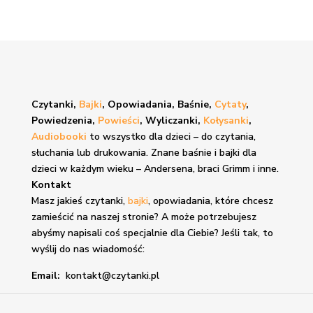
Czytanki,
Bajki
, Opowiadania, Baśnie,
Cytaty
,
Powiedzenia,
Powieści
, Wyliczanki,
Kołysanki
,
Audiobooki
to wszystko dla dzieci – do czytania,
słuchania lub drukowania. Znane
baśnie i bajki
dla
dzieci w każdym wieku – Andersena, braci Grimm i inne.
Kontakt
Masz jakieś czytanki,
bajki
, opowiadania, które chcesz
zamieścić na naszej stronie? A może potrzebujesz
abyśmy napisali coś specjalnie dla Ciebie? Jeśli tak, to
wyślij do nas wiadomość:
Email:
kontakt@czytanki.pl