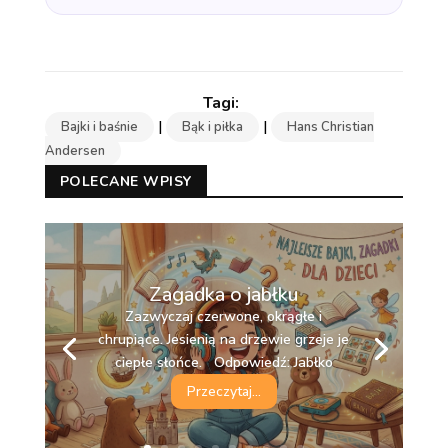
|
|
Bajki i baśnie
Bąk i piłka
Hans Christian
Andersen
POLECANE WPISY
Zagadka o jabłku
Zazwyczaj czerwone, okrągłe i
Mocne korzenie w ziemi, a w górze
chrupiące. Jesienią na drzewie grzeje je
liściasta korona. Daje nam drewno i cień,
ciepłe słońce. Odpowiedź: Jabłko
gdy latem słońce nas pokona.
Przeczytaj...
Odpowiedź: Drzewo