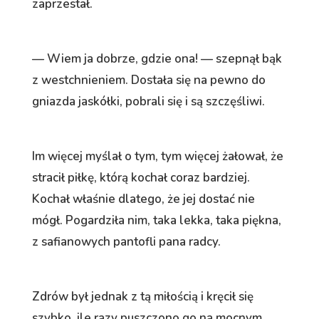
zaprzestał.
— Wiem ja dobrze, gdzie ona! — szepnął bąk
z westchnieniem. Dostała się na pewno do
gniazda jaskółki, pobrali się i są szczęśliwi.
Im więcej myślał o tym, tym więcej żałował, że
stracił piłkę, którą kochał coraz bardziej.
Kochał właśnie dlatego, że jej dostać nie
mógł. Pogardziła nim, taka lekka, taka piękna,
z safianowych pantofli pana radcy.
Zdrów był jednak z tą miłością i kręcił się
szybko, ile razy puszczono go na mocnym