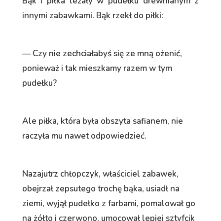
Bąk i piłka leżały w pudełku drewnianym z
innymi zabawkami. Bąk rzekł do piłki:
— Czy nie zechciałabyś się ze mną ożenić,
ponieważ i tak mieszkamy razem w tym
pudełku?
Ale piłka, która była obszyta safianem, nie
raczyła mu nawet odpowiedzieć.
Nazajutrz chłopczyk, właściciel zabawek,
obejrzał zepsutego trochę bąka, usiadł na
ziemi, wyjął pudełko z farbami, pomalował go
na żółto i czerwono, umocował lepiej sztyfcik