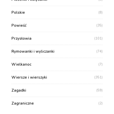
Polskie
(8)
Powieść
(35)
Przysłowia
(101)
Rymowanki i wyliczanki
(74)
Wielkanoc
(7)
Wiersze i wierszyki
(351)
Zagadki
(59)
Zagraniczne
(2)