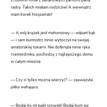
Zrobiono mnie z safianowych pantofli pana
radcy. Takich miałam rodziców! A wewnątrz
mam korek hiszpański!
— A mój krążek jest mahoniowy — odparł bąk
— i sam burmistrz mnie wytoczył na swojej
amatorskiej tokarni. Nie dotknęła mnie ręka
rzemieślnika, pochodzę z najlepszego domu
w całym mieście.
— Czy ci tylko można wierzyć? — zauważyła
piłka wahająco.
— Bodaj by mi pękł sznurek! Bodaj bym się