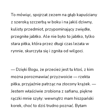
To mówiąc, spojrzał zezem na głąb kapuściany
z szeroką szczerbą w boku i na jakiś dziwny,
kulisty przedmiot, przypominający zwiędłe,
przegniłe jabłko. Ale nie było to jabłko, tylko
stara piłka, która przez długi czas leżała w
rynnie, skurczyła się i zgniła od wilgoci.
— Dzięki Bogu, że przecież jest tu ktoś, z kim
można porozmawiać przyzwoicie — rzekła
piłka, przyjaźnie patrząc na złocony krążek. —
Jestem właściwie zrobiona z safianu, piękne
rączki mnie szyły: wewnątrz mam hiszpański
korek, choć to dziś trudno poznać. Byłam