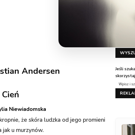
WYSZ
stian Andersen
Jeśli szu
skorzysta
Cień
REKL
ylia Niewiadomska
kropnie, że skóra ludzka od jego promieni
na jak u murzynów.