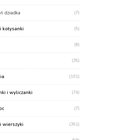
ń dziadka
(7)
i kołysanki
(5)
(8)
(35)
ia
(101)
i i wyliczanki
(74)
oc
(7)
i wierszyki
(351)