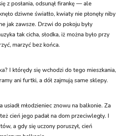
ię z posłania, odsunął firankę — ale
knęło dziwne światło, kwiaty nie płonęły niby
ne jak zawsze. Drzwi do pokoju były
zyka tak cicha, słodka, iż można było przy
rzyć, marzyć bez końca.
a? I którędy się wchodzi do tego mieszkania,
amy ani furtki, a dół zajmują same sklepy.
 usiadł młodzieniec znowu na balkonie. Za
 też cień jego padał na dom przeciwległy. I
tów, a gdy się uczony poruszył, cień