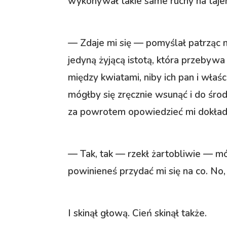
wykonywał takie same ruchy na taje
— Zdaje mi się — pomyślał patrząc n
jedyną żyjącą istotą, która przebyw
między kwiatami, niby ich pan i właś
mógłby się zręcznie wsunąć i do środ
za powrotem opowiedzieć mi dokład
— Tak, tak — rzekł żartobliwie — mój
powinieneś przydać mi się na co. No, 
I skinął głową. Cień skinął także.