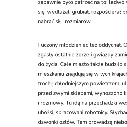
zabawnie było patrzeć na to: ledwo 
się, wydłużał, grubiał, rozpościerał p
nabrać sił i rozmiarów.
I uczony młodzieniec też oddychał. O
zgasły ostatnie zorze i gwiazdy zami
do życia. Całe miasto także budziło 
mieszkaniu znajdują się w tych krajac
trochę chłodniejszym powietrzem; uli
przed swymi sklepami, wynoszono krze
i rozmowy. Tu idą na przechadzki we
ubożsi, spracowani robotnicy. Słycha
dzwonki osłów. Tam prowadzą niebos