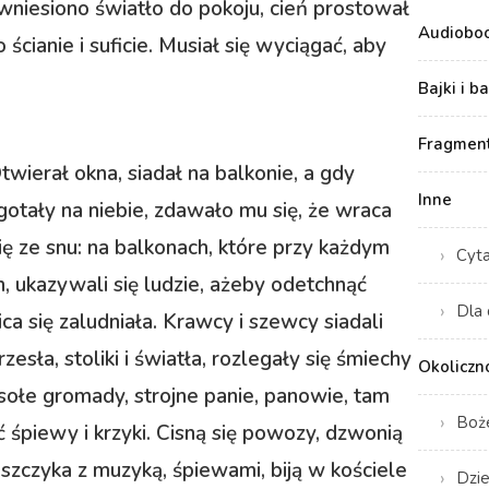
wniesiono światło do pokoju, cień prostował
Audiobo
o ścianie i suficie. Musiał się wyciągać, aby
Bajki i b
Fragment
twierał okna, siadał na balkonie, a gdy
Inne
gotały na niebie, zdawało mu się, że wraca
się ze snu: na balkonach, które przy każdym
Cyt
h, ukazywali się ludzie, ażeby odetchnąć
Dla 
ca się zaludniała. Krawcy i szewcy siadali
sła, stoliki i światła, rozlegały się śmiechy
Okoliczn
sołe gromady, strojne panie, panowie, tam
Boż
ć śpiewy i krzyki. Cisną się powozy, dzwonią
zczyka z muzyką, śpiewami, biją w kościele
Dzie