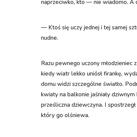
naprzeciwko, kto — nie wiadomo. A c
— Ktoś się uczy jednej i tej samej szt
nudne.
Razu pewnego uczony młodzieniec zbu
kiedy wiatr lekko uniósł firankę, wy
domu widzi szczególne światło. Podni
kwiaty na balkonie jaśniały dziwnym 
prześliczna dziewczyna. I spostrzegł 
który go olśniewa.