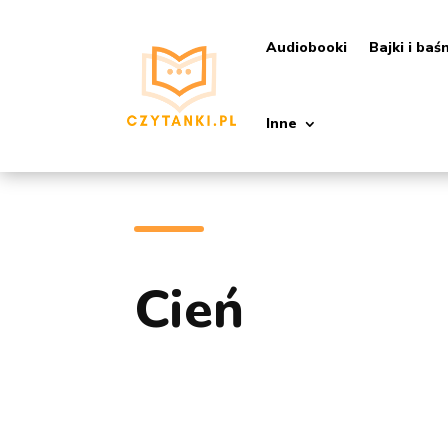
Audiobooki
Bajki i baś
Inne
Cień