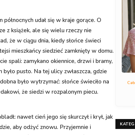
 północnych udał się w kraje gorące. O
e z książek, ale się wielu rzeczy nie
ad, że w ciągu dnia, kiedy słońce świeci
mtejsi mieszkańcy siedzieć zamknięty w domu.
e spali: zamykano okiennice, drzwi i bramy,
h było pusto. Na tej ulicy zwłaszcza, gdzie
odobna było wytrzymać: słońce świeciło na
Cał
iedakowi, że siedzi w rozpalonym piecu.
ladł: nawet cień jego się skurczył i krył, jak
KATEG
dzie, aby odżyć znowu. Przyjemnie i