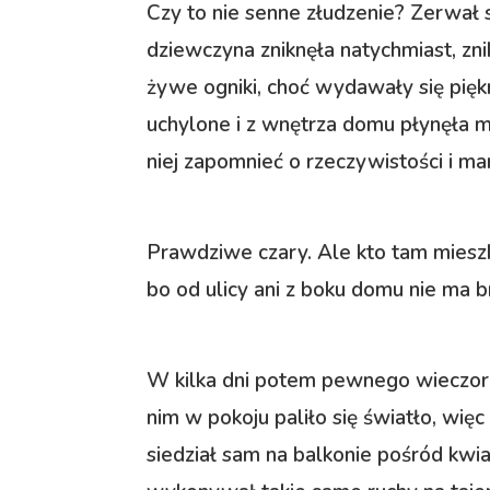
Czy to nie senne złudzenie? Zerwał s
dziewczyna zniknęła natychmiast, zni
żywe ogniki, choć wydawały się pięk
uchylone i z wnętrza domu płynęła mu
niej zapomnieć o rzeczywistości i ma
Prawdziwe czary. Ale kto tam mieszk
bo od ulicy ani z boku domu nie ma br
W kilka dni potem pewnego wieczora
nim w pokoju paliło się światło, więc
siedział sam na balkonie pośród kwia