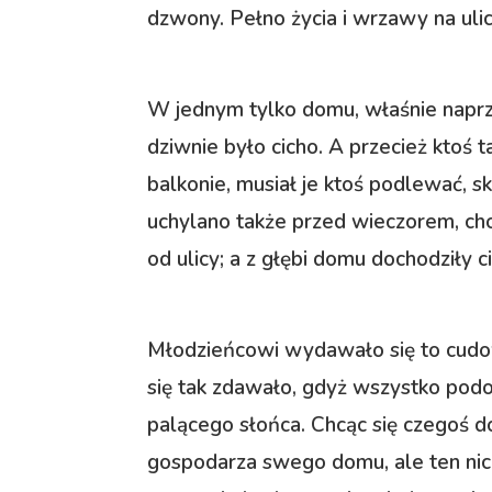
dzwony. Pełno życia i wrzawy na ulic
W jednym tylko domu, właśnie napr
dziwnie było cicho. A przecież ktoś 
balkonie, musiał je ktoś podlewać, s
uchylano także przed wieczorem, ch
od ulicy; a z głębi domu dochodziły c
Młodzieńcowi wydawało się to cudow
się tak zdawało, gdyż wszystko podo
palącego słońca. Chcąc się czegoś d
gospodarza swego domu, ale ten nic 