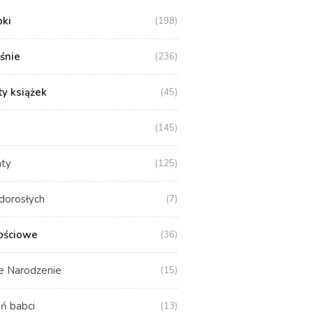
oki
(198)
aśnie
(236)
y książek
(45)
(145)
aty
(125)
dorosłych
(7)
ościowe
(36)
e Narodzenie
(15)
ń babci
(13)