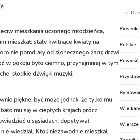
y.
Dzie
Piosenki 
zeciw mieszkania uczonego młodzieńca,
tam mieszkał: stały kwitnące kwiaty na
Polskie
koro nie pomdlały od słonecznego żaru; drzwi
Powieść
oć w pokoju było ciemno, przynajmniej w tym
iche, słodkie dźwięki muzyki.
Przysłow
Rymowank
nie piękne, być może jednak, że tylko mu
Wielkan
bało mu się w ciepłych krajach prócz
owiedzieć o sąsiadach, dopytywał
Wiersze 
nie wiedział. Ktoś niezawodnie mieszkał