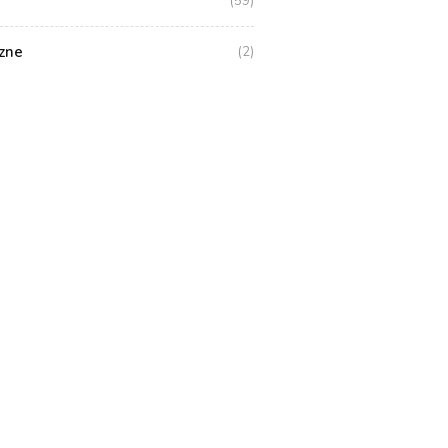
(59)
zne
(2)