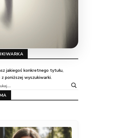
UKIWARKA
kasz jakiegoś konkretnego tytułu,
j z poniższej wyszukiwarki.
AMA