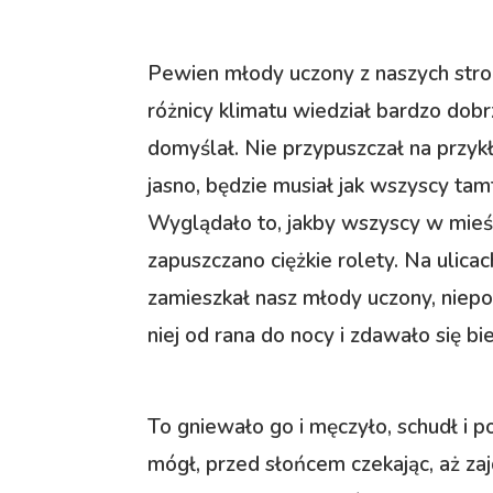
Pewien młody uczony z naszych stron
różnicy klimatu wiedział bardzo dobrz
domyślał. Nie przypuszczał na przykł
jasno, będzie musiał jak wszyscy ta
Wyglądało to, jakby wszyscy w mieści
zapuszczano ciężkie rolety. Na ulicac
zamieszkał nasz młody uczony, niep
niej od rana do nocy i zdawało się b
To gniewało go i męczyło, schudł i pob
mógł, przed słońcem czekając, aż zaj