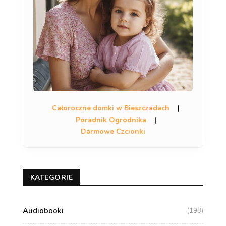
Całoroczne domki w Bieszczadach
|
Poradnik Ogrodnika
|
Darmowe Czcionki
KATEGORIE
Audiobooki
(198)