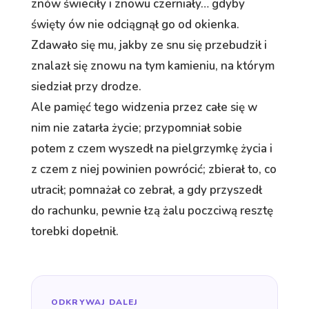
znów świeciły i znowu czerniały… gdyby
święty ów nie odciągnął go od okienka.
Zdawało się mu, jakby ze snu się przebudził i
znalazł się znowu na tym kamieniu, na którym
siedział przy drodze.
Ale pamięć tego widzenia przez całe się w
nim nie zatarła życie; przypomniał sobie
potem z czem wyszedł na pielgrzymkę życia i
z czem z niej powinien powrócić; zbierał to, co
utracił; pomnażał co zebrał, a gdy przyszedł
do rachunku, pewnie łzą żalu poczciwą resztę
torebki dopełnił.
ODKRYWAJ DALEJ