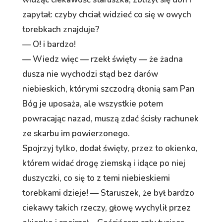
zapytał: czyby chciał widzieć co się w owych
torebkach znajduje?
— O! i bardzo!
— Wiedz więc — rzekł święty — że żadna
dusza nie wychodzi stąd bez darów
niebieskich, którymi szczodrą dłonią sam Pan
Bóg je uposaża, ale wszystkie potem
powracając nazad, muszą zdać ścisły rachunek
ze skarbu im powierzonego.
Spojrzyj tylko, dodał święty, przez to okienko,
którem widać drogę ziemską i idące po niej
duszyczki, co się to z temi niebieskiemi
torebkami dzieje! — Staruszek, że był bardzo
ciekawy takich rzeczy, głowę wychylił przez