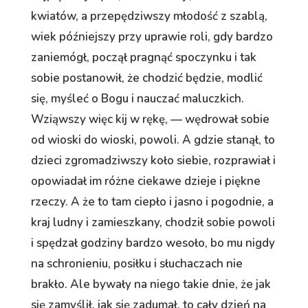
kwiatów, a przepędziwszy młodość z szablą,
wiek późniejszy przy uprawie roli, gdy bardzo
zaniemógł, począł pragnąć spoczynku i tak
sobie postanowił, że chodzić będzie, modlić
się, myśleć o Bogu i nauczać maluczkich.
Wziąwszy więc kij w rękę, — wędrował sobie
od wioski do wioski, powoli. A gdzie stanął, to
dzieci zgromadziwszy koło siebie, rozprawiał i
opowiadał im różne ciekawe dzieje i piękne
rzeczy. A że to tam ciepło i jasno i pogodnie, a
kraj ludny i zamieszkany, chodził sobie powoli
i spędzał godziny bardzo wesoło, bo mu nigdy
na schronieniu, posiłku i słuchaczach nie
brakło. Ale bywały na niego takie dnie, że jak
się zamyślił, jak się zadumał, to cały dzień na