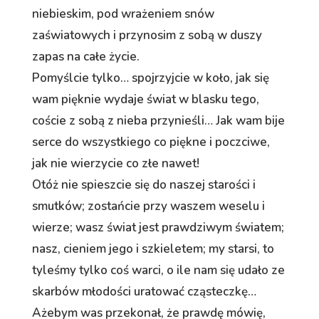
niebieskim, pod wrażeniem snów
zaświatowych i przynosim z sobą w duszy
zapas na całe życie.
Pomyślcie tylko… spojrzyjcie w koło, jak się
wam pięknie wydaje świat w blasku tego,
coście z sobą z nieba przynieśli… Jak wam bije
serce do wszystkiego co piękne i poczciwe,
jak nie wierzycie co złe nawet!
Otóż nie spieszcie się do naszej starości i
smutków; zostańcie przy waszem weselu i
wierze; wasz świat jest prawdziwym światem;
nasz, cieniem jego i szkieletem; my starsi, to
tyleśmy tylko coś warci, o ile nam się udało ze
skarbów młodości uratować cząsteczkę…
Ażebym was przekonał, że prawdę mówię,