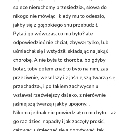
spiece nieruchomy przesiedział, słowa do
nikogo nie mówiąc i kiedy mu to odeszło,
jakby się z głębokiego snu przebudził.
Pytali go wówczas, co mu było? ale
odpowiedzieć nie chciał, zbywał tylko, lub
uśmiechał się i wstydził, składając na jakąś
chorobę. A nie była to choroba, bo gdyby
bolał, toby potem znać to było na nim, zaś
przeciwnie, weselszy i z jaśniejszą twarzą się
przechadzał, i po takiem zachwyceniu
wstawał rzeźwiejszy daleko, z nierównie
jaśniejszą twarzą i jakby upojony…
Nikomu jednak nie powiedział co mu było… aż
go raz dzieci napadły i jak zaczęły prosić,
całować, uśmiechać się a dopytywać, tak