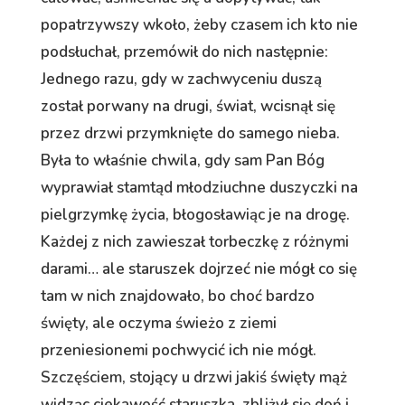
popatrzywszy wkoło, żeby czasem ich kto nie
podsłuchał, przemówił do nich następnie:
Jednego razu, gdy w zachwyceniu duszą
został porwany na drugi, świat, wcisnął się
przez drzwi przymknięte do samego nieba.
Była to właśnie chwila, gdy sam Pan Bóg
wyprawiał stamtąd młodziuchne duszyczki na
pielgrzymkę życia, błogosławiąc je na drogę.
Każdej z nich zawieszał torbeczkę z różnymi
darami… ale staruszek dojrzeć nie mógł co się
tam w nich znajdowało, bo choć bardzo
święty, ale oczyma świeżo z ziemi
przeniesionemi pochwycić ich nie mógł.
Szczęściem, stojący u drzwi jakiś święty mąż
widząc ciekawość staruszka, zbliżył się doń i