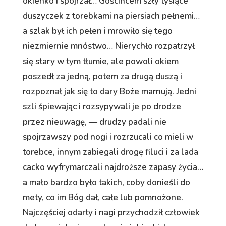
okienko i spojrzał… Gościńcem szły tysiące
duszyczek z torebkami na piersiach pełnemi…
a szlak był ich pełen i mrowiło się tego
niezmiernie mnóstwo… Nierychło rozpatrzył
się stary w tym tłumie, ale powoli okiem
poszedł za jedną, potem za drugą duszą i
rozpoznał jak się to dary Boże marnują. Jedni
szli śpiewając i rozsypywali je po drodze
przez nieuwagę, — drudzy padali nie
spojrzawszy pod nogi i rozrzucali co mieli w
torebce, innym zabiegali drogę filuci i za lada
cacko wyfrymarczali najdroższe zapasy życia…
a mało bardzo było takich, coby donieśli do
mety, co im Bóg dał, całe lub pomnożone.
Najczęściej odarty i nagi przychodził człowiek