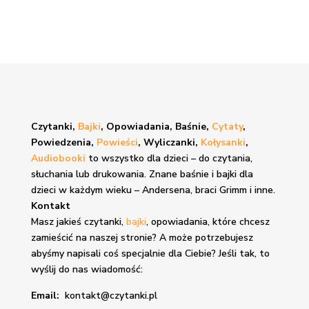
Czytanki,
Bajki
, Opowiadania, Baśnie,
Cytaty
,
Powiedzenia,
Powieści
, Wyliczanki,
Kołysanki
,
Audiobooki
to wszystko dla dzieci – do czytania,
słuchania lub drukowania. Znane
baśnie i bajki
dla
dzieci w każdym wieku – Andersena, braci Grimm i inne.
Kontakt
Masz jakieś czytanki,
bajki
, opowiadania, które chcesz
zamieścić na naszej stronie? A może potrzebujesz
abyśmy napisali coś specjalnie dla Ciebie? Jeśli tak, to
wyślij do nas wiadomość:
Email:
kontakt@czytanki.pl