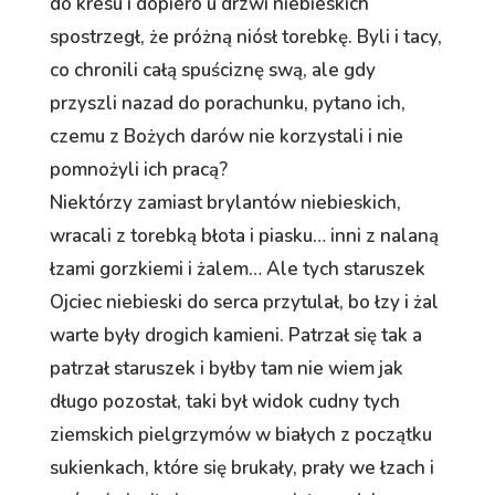
do kresu i dopiero u drzwi niebieskich
spostrzegł, że próżną niósł torebkę. Byli i tacy,
co chronili całą spuściznę swą, ale gdy
przyszli nazad do porachunku, pytano ich,
czemu z Bożych darów nie korzystali i nie
pomnożyli ich pracą?
Niektórzy zamiast brylantów niebieskich,
wracali z torebką błota i piasku… inni z nalaną
łzami gorzkiemi i żalem… Ale tych staruszek
Ojciec niebieski do serca przytulał, bo łzy i żal
warte były drogich kamieni. Patrzał się tak a
patrzał staruszek i byłby tam nie wiem jak
długo pozostał, taki był widok cudny tych
ziemskich pielgrzymów w białych z początku
sukienkach, które się brukały, prały we łzach i