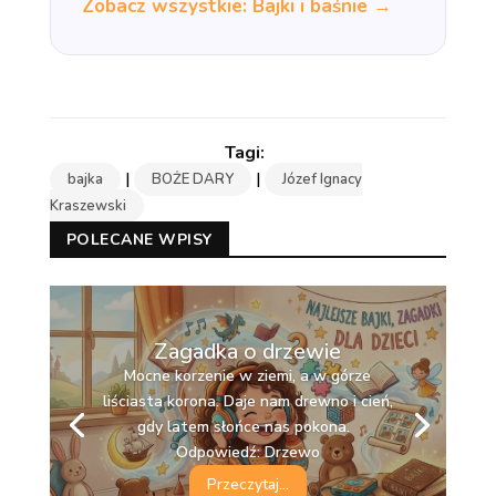
Zobacz wszystkie: Bajki i baśnie →
|
|
bajka
BOŻE DARY
Józef Ignacy
Kraszewski
POLECANE WPISY
Zagadka o drzewie
Mocne korzenie w ziemi, a w górze
liściasta korona. Daje nam drewno i cień,
gdy latem słońce nas pokona.
Odpowiedź: Drzewo
Przeczytaj...