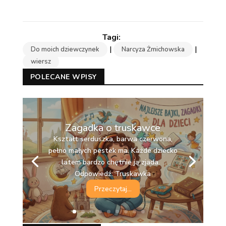
|
|
Do moich dziewczynek
Narcyza Żmichowska
wiersz
POLECANE WPISY
Zagadka o truskawce
Kształt serduszka, barwa czerwona,
pełno małych pestek ma. Każde dziecko
latem bardzo chętnie ją zjada.
Odpowiedź: Truskawka
Przeczytaj...