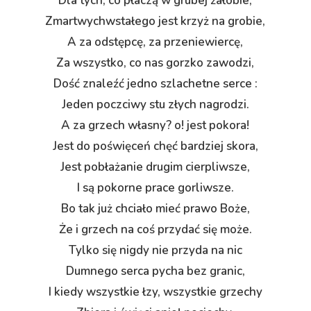
Dla tych, co płaczą w grubej żałobie,
Zmartwychwstałego jest krzyż na grobie,
A za odstępcę, za przeniewiercę,
Za wszystko, co nas gorzko zawodzi,
Dość znaleźć jedno szlachetne serce :
Jeden poczciwy stu złych nagrodzi.
A za grzech własny? o! jest pokora!
Jest do poświęceń chęć bardziej skora,
Jest pobłażanie drugim cierpliwsze,
I są pokorne prace gorliwsze.
Bo tak już chciało mieć prawo Boże,
Że i grzech na coś przydać się może.
Tylko się nigdy nie przyda na nic
Dumnego serca pycha bez granic,
I kiedy wszystkie łzy, wszystkie grzechy