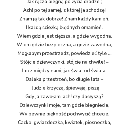
Jak rączo biegną po życia drodze ;
Ach! po tej samej, z której ja schodzę!
Znam ją tak dobrze! Znam każdy kamień,
I każdą ścieżką błędnych omamień.
Wiem gdzie jest cięższa, a gdzie wygodna,
Wiem gdzie bezpieczna, a gdzie zawodna,
Mogłabym przestrzedz, powiedzieć tyle …
Stójcie dziewczynki, stójcie na chwile! –
Lecz między nami, jak świat od świata,
Daleka przestrzeń, bo długie lata –
I ludzie krzyczą, śpiewają, piszą
Gdy ja zawołam, ach! czy dosłyszą?
Dziewczynki moje, tam gdzie biegniecie,
Wy pewnie piękność pochwycić chcecie,
Cacko, gwiazdeczka, kwiatek, piosneczka,