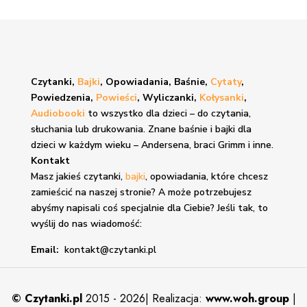
Czytanki,
Bajki
, Opowiadania, Baśnie,
Cytaty
,
Powiedzenia,
Powieści
, Wyliczanki,
Kołysanki
,
Audiobooki
to wszystko dla dzieci – do czytania,
słuchania lub drukowania. Znane
baśnie i bajki
dla
dzieci w każdym wieku – Andersena, braci Grimm i inne.
Kontakt
Masz jakieś czytanki,
bajki
, opowiadania, które chcesz
zamieścić na naszej stronie? A może potrzebujesz
abyśmy napisali coś specjalnie dla Ciebie? Jeśli tak, to
wyślij do nas wiadomość:
Email:
kontakt@czytanki.pl
©
Czytanki.pl
2015 - 2026| Realizacja:
www.woh.group
|