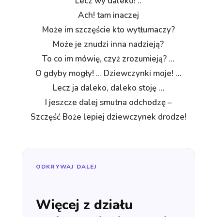
Lecz wy daleko! ..
Ach! tam inaczej
Może im szczęście kto wytłumaczy?
Może je znudzi inna nadzieją?
To co im mówię, czyż zrozumieją? …
O gdyby mogły! … Dziewczynki moje! …
Lecz ja daleko, daleko stoję …
I jeszcze dalej smutna odchodzę –
Szczęść Boże lepiej dziewczynek drodze!
ODKRYWAJ DALEJ
Więcej z działu