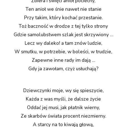
Zbiera i święci anioł pociechy,
Ten anioł we śnie nawet nie stanie
Przy takim, który kochać przestanie.
Toż baczność w drodze z tej tylko strony
Gdzie samolubstwem szlak jest skrzywiony …
Lecz wy daleko! a tam znów ludzie,
W smutku, w potrzebie, w boleści, w trudzie,
Zapewne inne rady im dają …
Gdy ja zawołam, czyż usłuchają?
Dziewczynki moje, wy się spieszycie,
Każda z was myśli, że dalsze życie
Oddać jej musi, jak płatnik wierny,
Ze skarbów świata procent niezmierny.
A starcy na to kiwają głową,