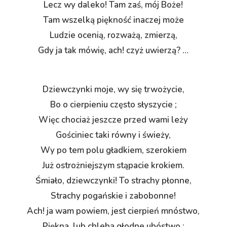
Lecz wy daleko! Tam zaś, mój Boże!
Tam wszelką piękność inaczej może
Ludzie ocenią, rozważą, zmierzą,
Gdy ja tak mówię, ach! czyż uwierzą? …
Dziewczynki moje, wy się trwożycie,
Bo o cierpieniu często słyszycie ;
Więc chociaż jeszcze przed wami leży
Gościniec taki równy i świeży,
Wy po tem polu gładkiem, szerokiem
Już ostrożniejszym stąpacie krokiem.
Śmiało, dziewczynki! To strachy płonne,
Strachy pogańskie i zabobonne!
Ach! ja wam powiem, jest cierpień mnóstwo,
Piękna, lub chleba głodne ubóstwo ;