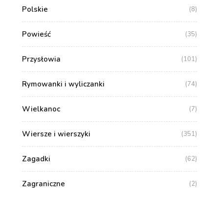
Polskie
(8)
Powieść
(35)
Przysłowia
(101)
Rymowanki i wyliczanki
(74)
Wielkanoc
(7)
Wiersze i wierszyki
(351)
Zagadki
(62)
Zagraniczne
(2)