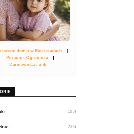
oroczne domki w Bieszczadach
|
Poradnik Ogrodnika
|
Darmowe Czcionki
ORIE
oki
(198)
aśnie
(236)