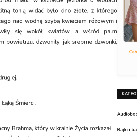
bród miałki w kształcie jeziorka o wodach
kitną tonią widać było dno złote, z którego
jącego nad wodną szybą kwieciem różowym i
 wiły się wokół kwiatów, a wśród palm
 powietrzu, dzwoniły, jak srebrne dzwonki,
Cał
drugiej.
KATEG
 Łąką Śmierci.
Audiobo
ny Brahma, który w krainie Życia rozkazał
Bajki i b