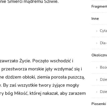
nie Śmierci mądremu Sziwie.
Fragment
Inne
Cyt
Dla 
Okoliczn
zawrzało Życie. Poczęło wschodzić i
Boż
e, przestworza morskie jęły wzdymać się i
rne dżdżem obłoki, ziemia porosła puszczą,
Dzie
ków. By zaś wszystkie twory żyjące mogły
Dzie
ry bóg Miłość, której nakazał, aby zarazem
Piosenki 