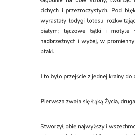
łagodnie na obie strony, tworząc 
cichych i przezroczystych. Pod błę
wyrastały łodygi lotosu, rozkwita
białym; tęczowe łątki i motyle
nadbrzeżnych i wyżej, w promiennym
ptaki.
I to było przejście z jednej krainy do 
Pierwsza zwała się Łąką Życia, druga
Stworzył obie najwyższy i wszechmoc