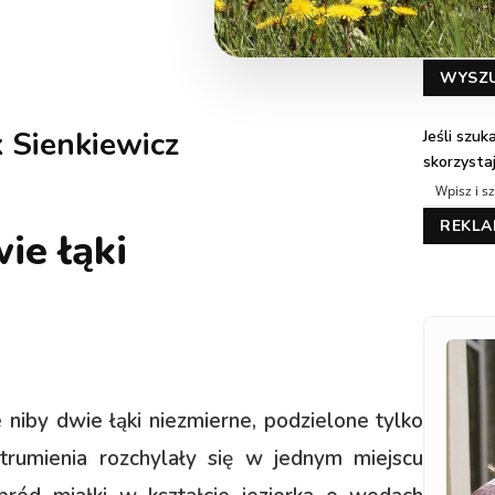
WYSZ
 Sienkiewicz
Jeśli szu
skorzysta
REKL
ie łąki
e niby dwie łąki niezmierne, podzielone tylko
trumienia rozchylały się w jednym miejscu