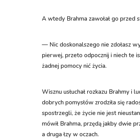
A wtedy Brahma zawołał go przed swo
— Nic doskonalszego nie zdołasz wym
pierwej, przeto odpocznij i niech te i
żadnej pomocy nić życia.
Wisznu usłuchał rozkazu Brahmy i lud
dobrych pomysłów zrodziła się radoś
spostrzegli, że życie nie jest nieust
mówił Brahma, przędą jakby dwie prz
a druga łzy w oczach.