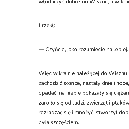
włodarzyć dobremu Wisznu, a w krai
I rzekł:
— Czyńcie, jako rozumiecie najlepiej.
Więc w krainie należącej do Wisznu 
zachodzić słońce, nastały dnie i noc
opadać; na niebie pokazały się cięża
zaroiło się od ludzi, zwierząt i pta
rozradzać się i mnożyć, stworzył dob
była szczęściem.