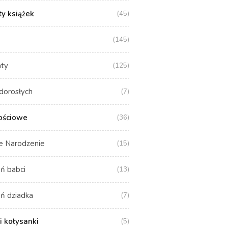
y książek
(45)
(145)
aty
(125)
dorosłych
(7)
ościowe
(36)
e Narodzenie
(15)
ń babci
(13)
ń dziadka
(7)
i kołysanki
(5)