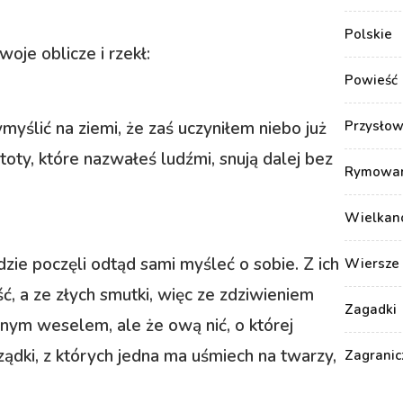
Polskie
je oblicze i rzekł:
Powieść
Przysłow
yślić na ziemi, że zaś uczyniłem niebo już
stoty, które nazwałeś ludźmi, snują dalej bez
Rymowank
Wielkan
zie poczęli odtąd sami myśleć o sobie. Z ich
Wiersze 
ć, a ze złych smutki, więc ze zdziwieniem
Zagadki
annym weselem, ale że ową nić, o której
ądki, z których jedna ma uśmiech na twarzy,
Zagranic