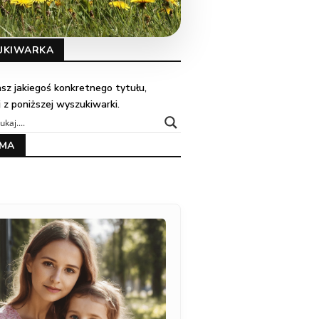
UKIWARKA
kasz jakiegoś konkretnego tytułu,
j z poniższej wyszukiwarki.
AMA