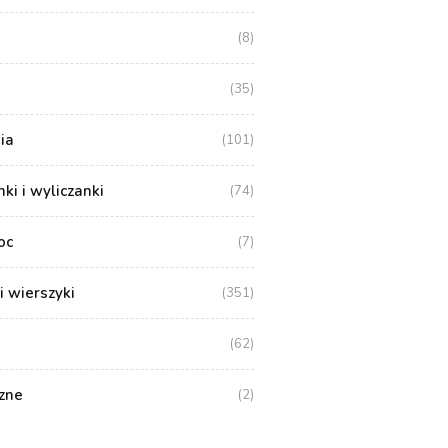
(8)
(35)
ia
(101)
i i wyliczanki
(74)
oc
(7)
i wierszyki
(351)
(62)
zne
(2)