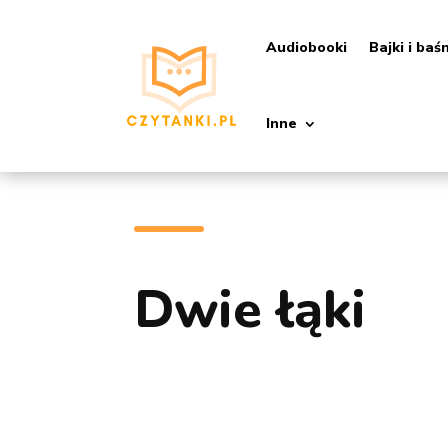
Audiobooki
Bajki i baś
Inne
Dwie łąki