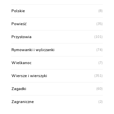
Polskie
(8)
Powieść
(35)
Przysłowia
(101)
Rymowanki i wyliczanki
(74)
Wielkanoc
(7)
Wiersze i wierszyki
(351)
Zagadki
(60)
Zagraniczne
(2)