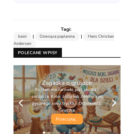
|
|
baśń
Dziecięca paplanina
Hans Christian
Andersen
POLECANE WPISY
Zagadka o gruszce
Kształt ma żarówki, jest słodka i
soczysta. Kolor żółty lub zielony z jej
pysznego soku tryska. Odpowiedź:
Gruszka
Przeczytaj...