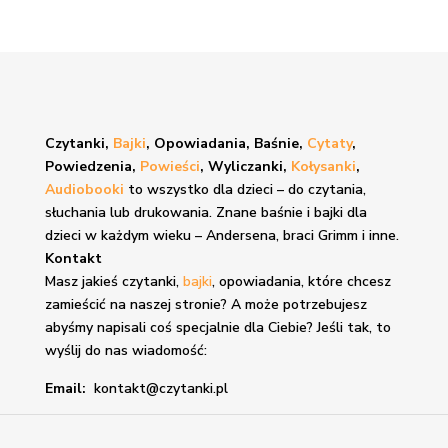
Czytanki,
Bajki
, Opowiadania, Baśnie,
Cytaty
,
Powiedzenia,
Powieści
, Wyliczanki,
Kołysanki
,
Audiobooki
to wszystko dla dzieci – do czytania,
słuchania lub drukowania. Znane
baśnie i bajki
dla
dzieci w każdym wieku – Andersena, braci Grimm i inne.
Kontakt
Masz jakieś czytanki,
bajki
, opowiadania, które chcesz
zamieścić na naszej stronie? A może potrzebujesz
abyśmy napisali coś specjalnie dla Ciebie? Jeśli tak, to
wyślij do nas wiadomość:
Email:
kontakt@czytanki.pl