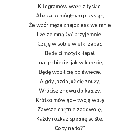
Kilogramów ważę z tysiąc,
Ale za to mógłbym przysiąc,
Że wzór męża znajdziesz we mnie
I że ze mną żyć przyjemnie.
Czuję w sobie wielki zapał,
Będę ci motylki łapał
I na grzbiecie, jak w karecie,
Będę woził cię po świecie,
A gdy jazda już cię znuży,
Wrócisz znowu do kałuży.
Krótko mówiąc – twoją wolę
Zawsze chętnie zadowolę,
Każdy rozkaz spełnię ściśle.
Co ty na to?”