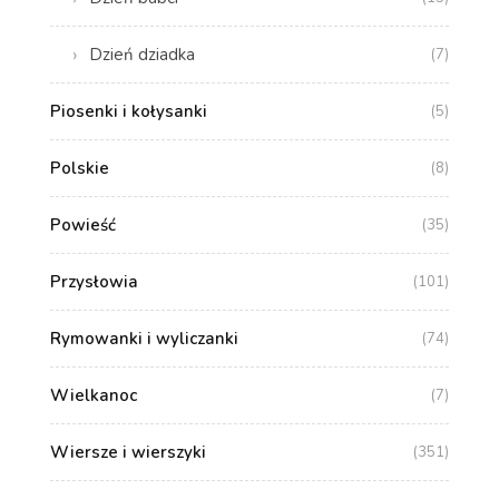
Dzień dziadka
(7)
Piosenki i kołysanki
(5)
Polskie
(8)
Powieść
(35)
Przysłowia
(101)
Rymowanki i wyliczanki
(74)
Wielkanoc
(7)
Wiersze i wierszyki
(351)