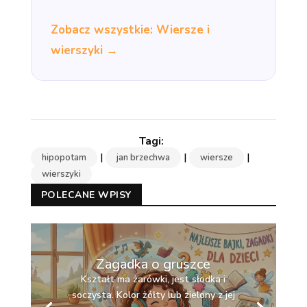
Zobacz wszystkie: Wiersze i
wierszyki →
|
|
|
hipopotam
jan brzechwa
wiersze
wierszyki
POLECANE WPISY
Zagadka o gruszce
Kształt ma żarówki, jest słodka i
soczysta. Kolor żółty lub zielony z jej