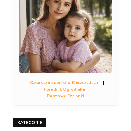
Całoroczne domki w Bieszczadach
|
Poradnik Ogrodnika
|
Darmowe Czcionki
KATEGORIE