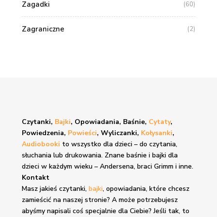
Zagadki
(60)
Zagraniczne
(2)
Czytanki,
Bajki
, Opowiadania, Baśnie,
Cytaty
,
Powiedzenia,
Powieści
, Wyliczanki,
Kołysanki
,
Audiobooki
to wszystko dla dzieci – do czytania,
słuchania lub drukowania. Znane
baśnie i bajki
dla
dzieci w każdym wieku – Andersena, braci Grimm i inne.
Kontakt
Masz jakieś czytanki,
bajki
, opowiadania, które chcesz
zamieścić na naszej stronie? A może potrzebujesz
abyśmy napisali coś specjalnie dla Ciebie? Jeśli tak, to