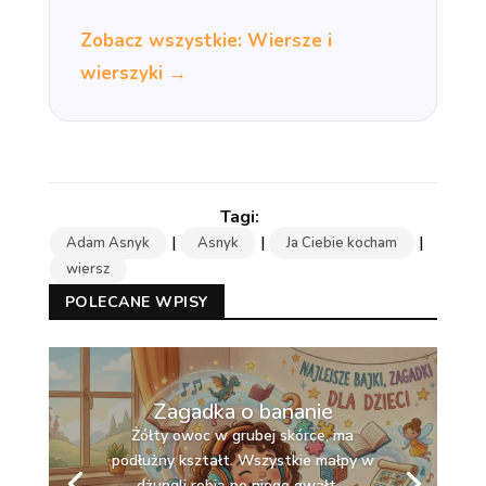
Zobacz wszystkie: Wiersze i
wierszyki →
|
|
|
Adam Asnyk
Asnyk
Ja Ciebie kocham
wiersz
POLECANE WPISY
Zagadka o bananie
Żółty owoc w grubej skórce, ma
podłużny kształt. Wszystkie małpy w
dżungli robią po niego gwałt.