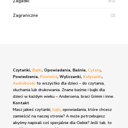
Zagadki
(61)
Zagraniczne
(2)
Czytanki,
Bajki
, Opowiadania, Baśnie,
Cytaty
,
Powiedzenia,
Powieści
, Wyliczanki,
Kołysanki
,
Audiobooki
to wszystko dla dzieci – do czytania,
słuchania lub drukowania. Znane
baśnie i bajki
dla
dzieci w każdym wieku – Andersena, braci Grimm i inne.
Kontakt
Masz jakieś czytanki,
bajki
, opowiadania, które chcesz
zamieścić na naszej stronie? A może potrzebujesz
abyśmy napisali coś specjalnie dla Ciebie? Jeśli tak, to