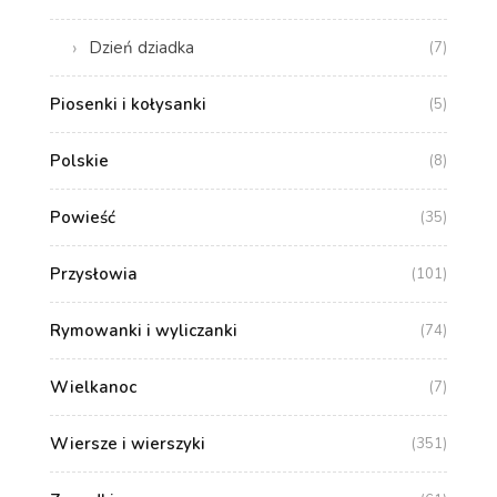
Dzień dziadka
(7)
Piosenki i kołysanki
(5)
Polskie
(8)
Powieść
(35)
Przysłowia
(101)
Rymowanki i wyliczanki
(74)
Wielkanoc
(7)
Wiersze i wierszyki
(351)