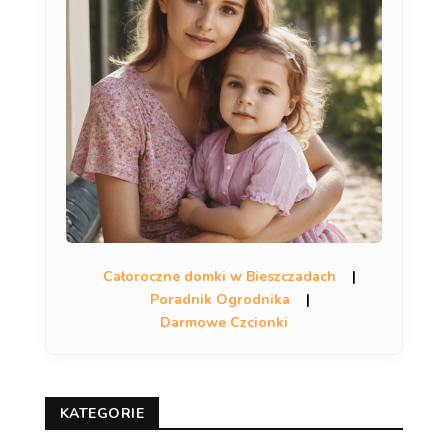
Całoroczne domki w Bieszczadach
|
Poradnik Ogrodnika
|
Darmowe Czcionki
KATEGORIE