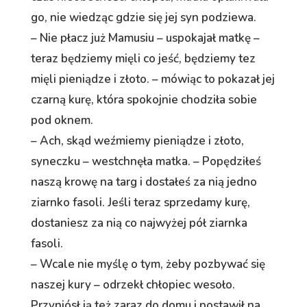
go, nie wiedząc gdzie się jej syn podziewa.
– Nie płacz już Mamusiu – uspokajał matkę –
teraz będziemy mięli co jeść, będziemy tez
mięli pieniądze i złoto. – mówiąc to pokazał jej
czarną kurę, która spokojnie chodziła sobie
pod oknem.
– Ach, skąd weźmiemy pieniądze i złoto,
syneczku – westchnęła matka. – Popędziłeś
naszą krowę na targ i dostałeś za nią jedno
ziarnko fasoli. Jeśli teraz sprzedamy kurę,
dostaniesz za nią co najwyżej pół ziarnka
fasoli.
– Wcale nie myślę o tym, żeby pozbywać się
naszej kury – odrzekł chłopiec wesoło.
Przyniósł ją też zaraz do domu i postawił na