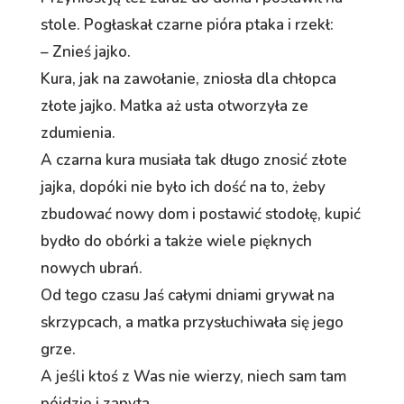
stole. Pogłaskał czarne pióra ptaka i rzekł:
– Znieś jajko.
Kura, jak na zawołanie, zniosła dla chłopca
złote jajko. Matka aż usta otworzyła ze
zdumienia.
A czarna kura musiała tak długo znosić złote
jajka, dopóki nie było ich dość na to, żeby
zbudować nowy dom i postawić stodołę, kupić
bydło do obórki a także wiele pięknych
nowych ubrań.
Od tego czasu Jaś całymi dniami grywał na
skrzypcach, a matka przysłuchiwała się jego
grze.
A jeśli ktoś z Was nie wierzy, niech sam tam
pójdzie i zapyta.