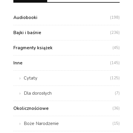
Audiobooki
(198)
Bajki i baśnie
(236)
Fragmenty książek
(45)
Inne
(145)
Cytaty
(125)
Dla dorosłych
(7)
Okolicznościowe
(36)
Boże Narodzenie
(15)