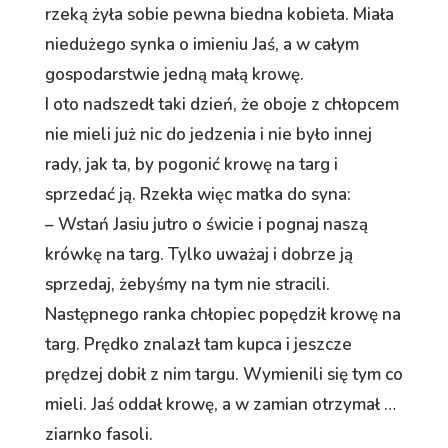
rzeką żyła sobie pewna biedna kobieta. Miała
niedużego synka o imieniu Jaś, a w całym
gospodarstwie jedną małą krowę.
I oto nadszedł taki dzień, że oboje z chłopcem
nie mieli już nic do jedzenia i nie było innej
rady, jak ta, by pogonić krowę na targ i
sprzedać ją. Rzekła więc matka do syna:
– Wstań Jasiu jutro o świcie i pognaj naszą
krówkę na targ. Tylko uważaj i dobrze ją
sprzedaj, żebyśmy na tym nie stracili.
Następnego ranka chłopiec popędził krowę na
targ. Prędko znalazł tam kupca i jeszcze
prędzej dobił z nim targu. Wymienili się tym co
mieli. Jaś oddał krowę, a w zamian otrzymał …
ziarnko fasoli.