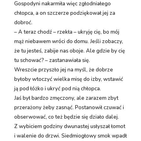
Gospodyni nakarmiła więc zgłodniałego
chłopca, a on szczerze podziękował jej za
dobroć.
– A teraz chodź – rzekła – ukryję cię, bo mój
mąż niebawem wróci do domu. Jeśli zobaczy,
że tu jesteś, zabije nas oboje. Ale gdzie by cię
tu schować? – zastanawiała się.
Wreszcie przyszło jej na myśl, że dobrze
byłoby wtoczyć wielka misę do izby, wstawić
ją pod łóżko i ukryć pod nią chłopca.
Jaś był bardzo zmęczony, ale zarazem zbyt
przerażony żeby zasnąć. Postanowił czuwać i
obserwować, co też będzie się działo dalej.
Z wybiciem godziny dwunastej usłyszał łomot
i walenie do drzwi. Siedmiogłowy smok wpadł