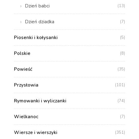
Dzień babci
(13)
Dzień dziadka
(7)
Piosenki i kołysanki
(5)
Polskie
(8)
Powieść
(35)
Przysłowia
(101)
Rymowanki i wyliczanki
(74)
Wielkanoc
(7)
Wiersze i wierszyki
(351)