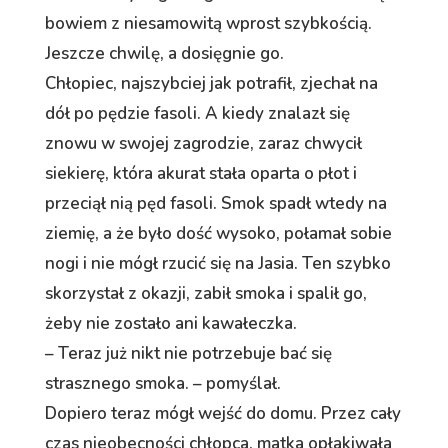
bowiem z niesamowitą wprost szybkością.
Jeszcze chwilę, a dosięgnie go.
Chłopiec, najszybciej jak potrafił, zjechał na
dół po pędzie fasoli. A kiedy znalazł się
znowu w swojej zagrodzie, zaraz chwycił
siekierę, która akurat stała oparta o płot i
przeciął nią pęd fasoli. Smok spadł wtedy na
ziemię, a że było dość wysoko, połamał sobie
nogi i nie mógł rzucić się na Jasia. Ten szybko
skorzystał z okazji, zabił smoka i spalił go,
żeby nie zostało ani kawałeczka.
– Teraz już nikt nie potrzebuje bać się
strasznego smoka. – pomyślał.
Dopiero teraz mógł wejść do domu. Przez cały
czas nieobecności chłopca, matka opłakiwała