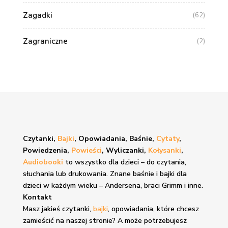
Zagadki
(62)
Zagraniczne
(2)
Czytanki,
Bajki
, Opowiadania, Baśnie,
Cytaty
,
Powiedzenia,
Powieści
, Wyliczanki,
Kołysanki
,
Audiobooki
to wszystko dla dzieci – do czytania,
słuchania lub drukowania. Znane
baśnie i bajki
dla
dzieci w każdym wieku – Andersena, braci Grimm i inne.
Kontakt
Masz jakieś czytanki,
bajki
, opowiadania, które chcesz
zamieścić na naszej stronie? A może potrzebujesz