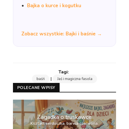
Bajka o kurce i kogutku
Zobacz wszystkie: Bajki i baśnie →
|
baśń
Jaś i magiczna fasola
POLECANE WPISY
Zagadka o truskawce
Kształt serduszka, barwa czerwona,