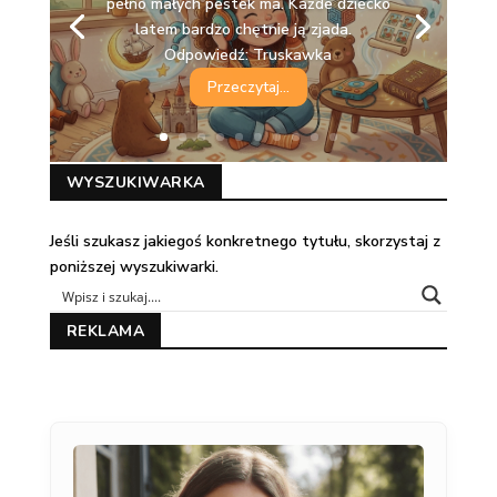
pełno małych pestek ma. Każde dziecko
Żółty owoc w grubej skórce, ma
latem bardzo chętnie ją zjada.
podłużny kształt. Wszystkie małpy w
Odpowiedź: Truskawka
dżungli robią po niego gwałt.
Odpowiedź: Banan
Przeczytaj...
WYSZUKIWARKA
Jeśli szukasz jakiegoś konkretnego tytułu, skorzystaj z
poniższej wyszukiwarki.
REKLAMA