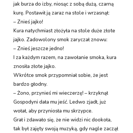
jak burza do izby, niosąc z sobą dużą, czarną
kurę. Postawił ją zaraz na stole i wrzasnął:
– Znieś jajko!
Kura natychmiast złożyła na stole duże złote
jajko. Zadowolony smok zaryczał znowu:
– Znieś jeszcze jedno!
I za każdym razem, na zawołanie smoka, kura
znosiła złote jajko.
Wkrótce smok przypomniał sobie, że jest
bardzo głodny.
– Żono, przynieś mi wieczerzę! – krzyknął
Gospodyni dała mu jeść. Ledwo zjadł, już
wołał, aby przyniosła mu skrzypce.
Grał i zdawało się, że nie widzi nic dookoła,
tak był zajęty swoją muzyką, gdy nagle zaczął