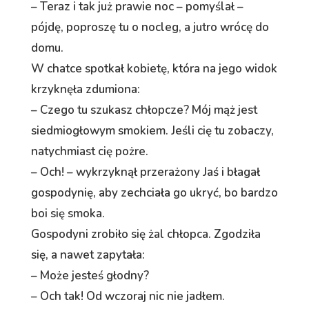
– Teraz i tak już prawie noc – pomyślał –
pójdę, poproszę tu o nocleg, a jutro wrócę do
domu.
W chatce spotkał kobietę, która na jego widok
krzyknęła zdumiona:
– Czego tu szukasz chłopcze? Mój mąż jest
siedmiogłowym smokiem. Jeśli cię tu zobaczy,
natychmiast cię pożre.
– Och! – wykrzyknął przerażony Jaś i błagał
gospodynię, aby zechciała go ukryć, bo bardzo
boi się smoka.
Gospodyni zrobiło się żal chłopca. Zgodziła
się, a nawet zapytała:
– Może jesteś głodny?
– Och tak! Od wczoraj nic nie jadłem.