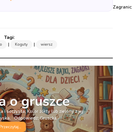
Zagranic
|
|
ro
Koguty
wiersz
 o gruszce
 i soczysta. Kolor żółty lub zielony z jej
ryska. Odpowiedź: Gruszka
Przeczytaj...