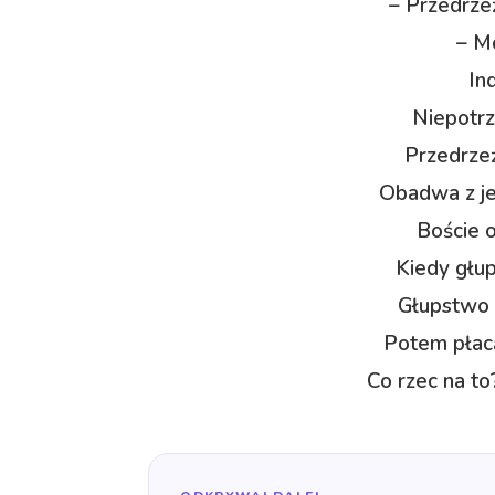
– Przedrzeź
– M
In
Niepotrz
Przedrzeź
Obadwa z jed
Boście 
Kiedy głu
Głupstwo 
Potem płac
Co rzec na t