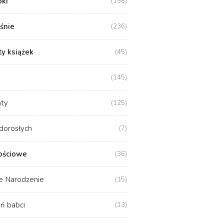
oki
(198)
aśnie
(236)
y książek
(45)
(145)
aty
(125)
dorosłych
(7)
ościowe
(36)
e Narodzenie
(15)
ń babci
(13)