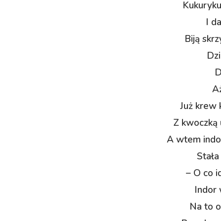
Kukuryku!
I d
Biją skrz
Dzi
D
Aż
Już krew k
Z kwoczką u
A wtem indor
Stała
– O co i
Indor 
Na to o