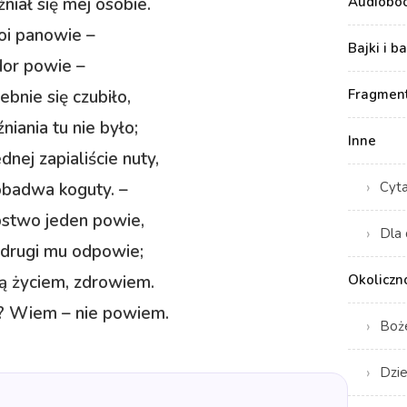
Audiobo
niał się mej osobie.
oi panowie –
Bajki i b
dor powie –
Fragment
ebnie się czubiło,
niania tu nie było;
Inne
nej zapialiście nuty,
Cyt
obadwa koguty. –
pstwo jeden powie,
Dla 
drugi mu odpowie;
Okoliczn
ą życiem, zdrowiem.
o? Wiem – nie powiem.
Boż
Dzie