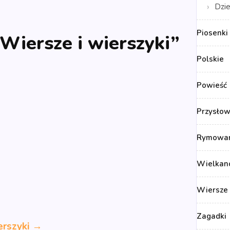
Dzie
Piosenki 
„Wiersze i wierszyki”
Polskie
Powieść
Przysłow
Rymowank
Wielkan
Wiersze 
Zagadki
erszyki →