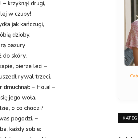
 – krzyknął drugi,
alej w czuby!
ydła jak kańczugi,
óbią dzioby,
rą pazury
 do skóry.
apie, pierze leci –
szedł rywal trzeci.
Cał
 dmuchnął: – Hola! –
 się jego woła.
dzie, o co chodzi?
was pogodzi. –
KATEG
ba, każdy sobie: