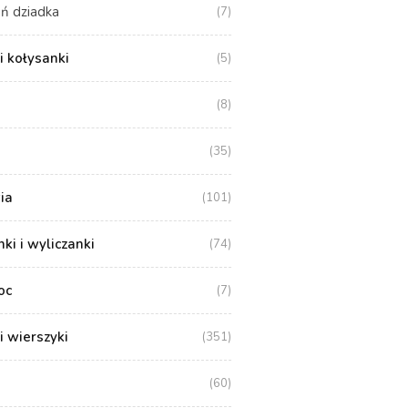
ń dziadka
(7)
i kołysanki
(5)
(8)
(35)
ia
(101)
i i wyliczanki
(74)
oc
(7)
i wierszyki
(351)
(60)