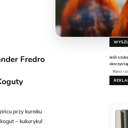
WYSZ
nder Fredro
Jeśli szu
skorzysta
Koguty
REKL
zińcu przy kurniku
 kogut – kukuryku!