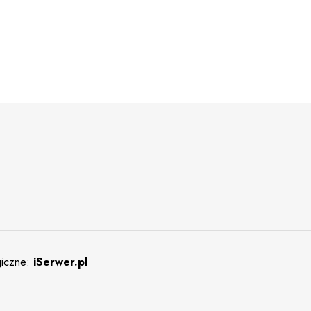
giczne:
iSerwer.pl