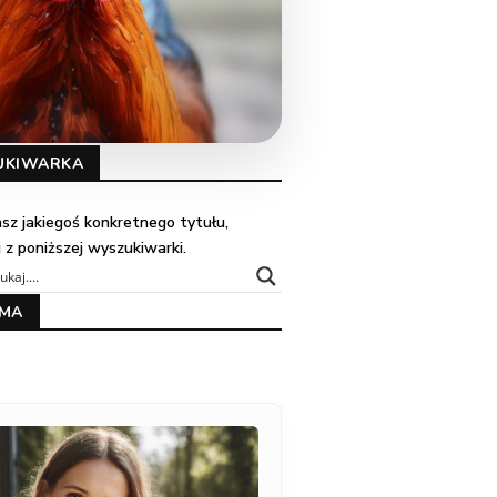
UKIWARKA
kasz jakiegoś konkretnego tytułu,
j z poniższej wyszukiwarki.
AMA