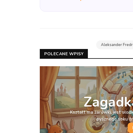
Aleksander Fred
POLECANE WPISY
Zagadka
Kształt ma żarówki, jest słodka
pysznego soku t