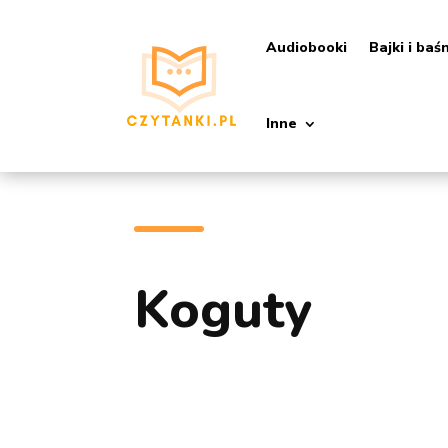
Audiobooki
Bajki i baś
Inne
Koguty