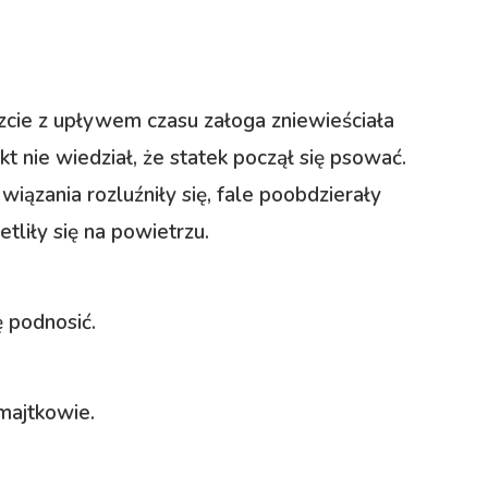
eszcie z upływem czasu załoga zniewieściała
kt nie wiedział, że statek począł się psować.
wiązania rozluźniły się, fale poobdzierały
etliły się na powietrzu.
 podnosić.
 majtkowie.