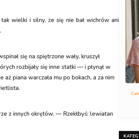
tak wielki i silny, że się nie bał wichrów ani
.
 wspinał się na spiętrzone wały, kruszył
rych rozbijały się inne statki — i płynął w
 że aż piana warczała mu po bokach, a za nim
etlista.
Cał
ze z innych okrętów. — Rzekłbyś: lewiatan
KATEG