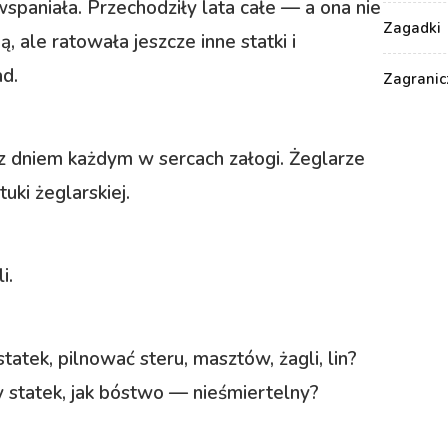
 wspaniała. Przechodziły lata całe — a ona nie
Zagadki
 ale ratowała jeszcze inne statki i
ad.
Zagranic
ę z dniem każdym w sercach załogi. Żeglarze
tuki żeglarskiej.
i.
atek, pilnować steru, masztów, żagli, lin?
dy statek, jak bóstwo — nieśmiertelny?