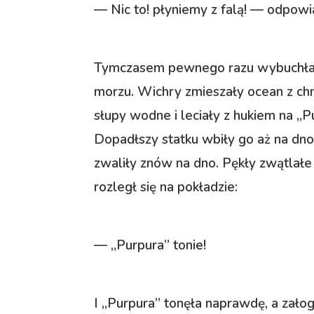
— Nic to! płyniemy z falą! — odpow
Tymczasem pewnego razu wybuchła ta
morzu. Wichry zmieszały ocean z ch
słupy wodne i leciały z hukiem na „Pu
Dopadłszy statku wbiły go aż na dn
zwaliły znów na dno. Pękły zwątlałe 
rozległ się na pokładzie:
— „Purpura” tonie!
I „Purpura” tonęła naprawdę, a załog