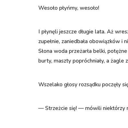
Wesoło płyńmy, wesoło!
I płynęli jeszcze długie lata. Aż wr
zupełnie, zaniedbała obowiązków i ni
Słona woda przeżarła belki, potężne 
burty, maszty popróchniały, a żagle z
Wszelako głosy rozsądku poczęły się
— Strzeżcie się! — mówili niektórzy