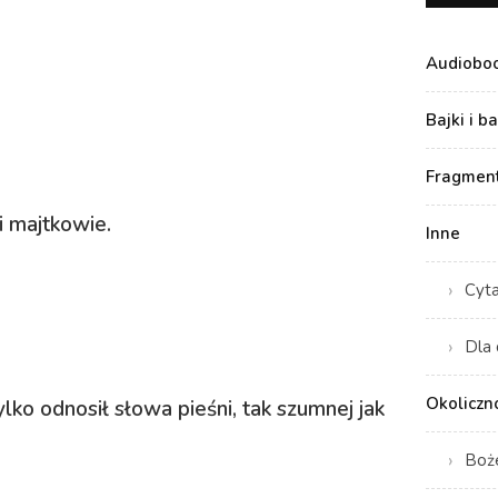
Audiobo
Bajki i b
Fragment
 majtkowie.
Inne
Cyt
Dla 
Okoliczn
ko odnosił słowa pieśni, tak szumnej jak
Boż