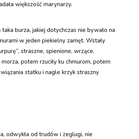
iadała większość marynarzy.
ka burza, jakiej dotychczas nie bywało na
murami w jeden piekielny zamęt. Wstały
rpurę”, straszne, spienione, wrzące.
o morza, potem rzuciły ku chmurom, potem
wiązania statku i nagle krzyk straszny
a, odwykła od trudów i żeglugi, nie