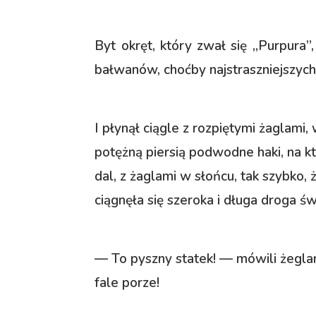
Byt okręt, który zwał się „Purpura”, 
bałwanów, choćby najstraszniejszych
I płynął ciągle z rozpiętymi żaglami,
potężną piersią podwodne haki, na któ
dal, z żaglami w słońcu, tak szybko,
ciągnęła się szeroka i długa droga świ
— To pyszny statek! — mówili żeglar
fale porze!