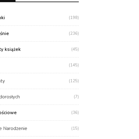
oki
(198)
aśnie
(236)
y książek
(45)
(145)
aty
(125)
dorosłych
(7)
ościowe
(36)
e Narodzenie
(15)