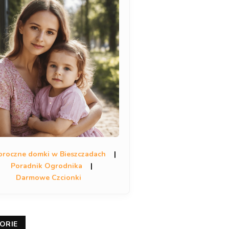
oroczne domki w Bieszczadach
|
Poradnik Ogrodnika
|
Darmowe Czcionki
ORIE