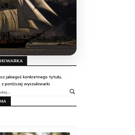
UKIWARKA
kasz jakiegoś konkretnego tytułu,
j z poniższej wyszukiwarki.
AMA