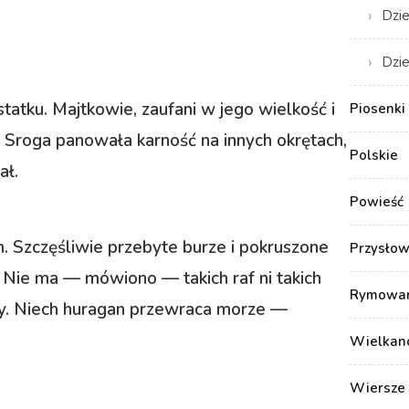
Dzie
Dzie
statku. Majtkowie, zaufani w jego wielkość i
Piosenki 
. Sroga panowała karność na innych okrętach,
Polskie
ał.
Powieść
. Szczęśliwie przebyte burze i pokruszone
Przysłow
— Nie ma — mówiono — takich raf ni takich
Rymowank
gły. Niech huragan przewraca morze —
Wielkan
Wiersze 