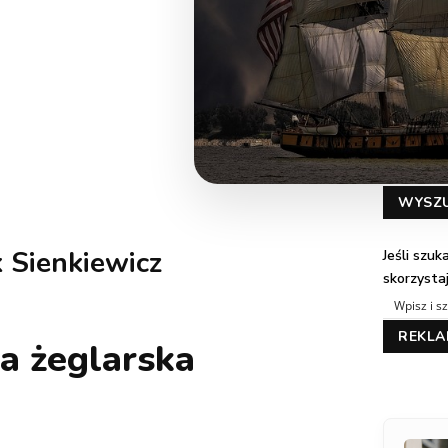
WYSZ
 Sienkiewicz
Jeśli szu
skorzysta
REKL
a żeglarska