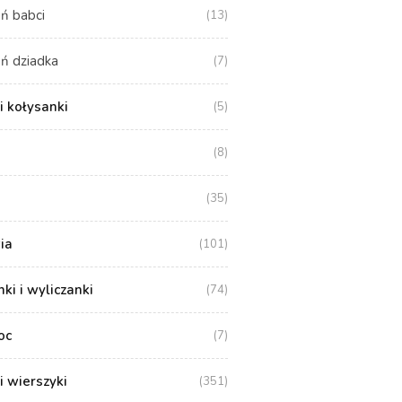
ń babci
(13)
ń dziadka
(7)
i kołysanki
(5)
(8)
(35)
ia
(101)
i i wyliczanki
(74)
oc
(7)
i wierszyki
(351)