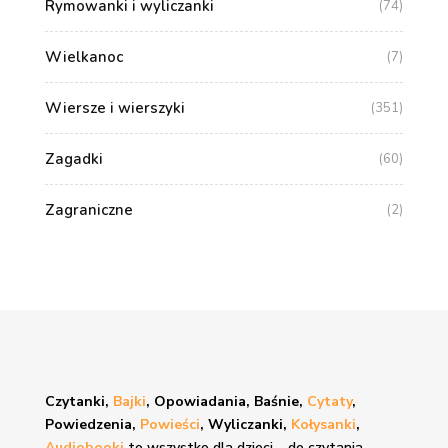
Rymowanki i wyliczanki
(74)
Wielkanoc
(7)
Wiersze i wierszyki
(351)
Zagadki
(60)
Zagraniczne
(2)
Czytanki,
Bajki
, Opowiadania, Baśnie,
Cytaty
,
Powiedzenia,
Powieści
, Wyliczanki,
Kołysanki
,
Audiobooki
to wszystko dla dzieci – do czytania,