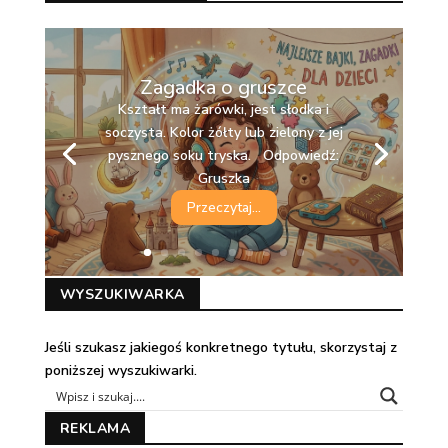
Zagadka o gruszce
Kształt ma żarówki, jest słodka i
soczysta. Kolor żółty lub zielony z jej
pysznego soku tryska. Odpowiedź:
Gruszka
Przeczytaj...
WYSZUKIWARKA
Jeśli szukasz jakiegoś konkretnego tytułu, skorzystaj z
poniższej wyszukiwarki.
REKLAMA