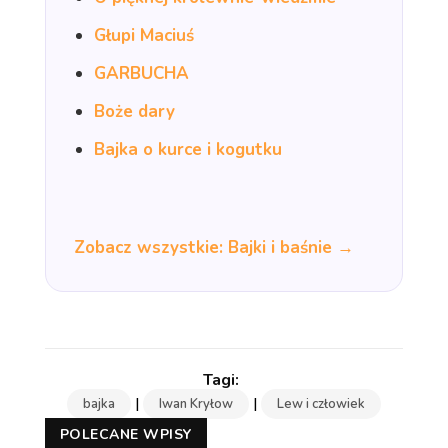
Głupi Maciuś
GARBUCHA
Boże dary
Bajka o kurce i kogutku
Zobacz wszystkie: Bajki i baśnie →
|
|
bajka
Iwan Kryłow
Lew i człowiek
POLECANE WPISY