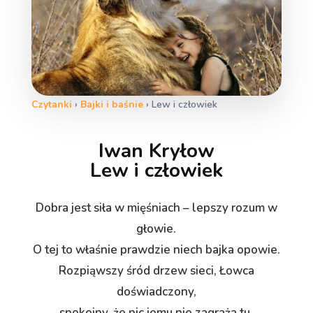
Czytanki
›
Bajki i baśnie
›
Lew i człowiek
Iwan Kryłow
Lew i człowiek
Dobra jest siła w mięśniach – lepszy rozum w
głowie.
O tej to właśnie prawdzie niech bajka opowie.
Rozpiąwszy śród drzew sieci, Łowca
doświadczony,
spokojny, że nic jemu nie zagraża tu,