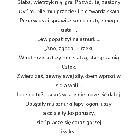
Słaba, wietrzyk nią igra. Pozwól tej zasłony
użyć mi. Nie mur przecież i nie twarda skała.
Przerwiesz i sprawisz sobie ucztę z mego
ciała”…
Lew popatrzył na sznurki…
„Ano, zgoda” – rzekł.
Wnet przelazłszy pod siatką, stanął za nią
Człek.
Zwierz zaś, pewny swej siły, łbem wprost w
sidła wali…
Lecz co to?… Jakoś wcale nie może iść dalej.
Oplątały mu sznurki łapy, ogon, uszy,
a co się tylko poruszy,
sieć plącze się coraz gorzej
i wikła.