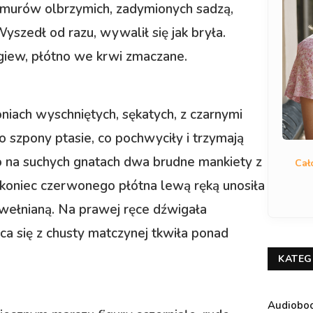
 murów olbrzymich, zadymionych sadzą,
Wyszedł od razu, wywalił się jak bryła.
iew, płótno we krwi zmaczane.
iach wyschniętych, sękatych, z czarnymi
to szpony ptasie, co pochwyciły i trzymają
ło na suchych gnatach dwa brudne mankiety z
Cał
 koniec czerwonego płótna lewą ręką unosiła
 wełnianą. Na prawej ręce dźwigała
a się z chusty matczynej tkwiła ponad
KATEG
Audiobo