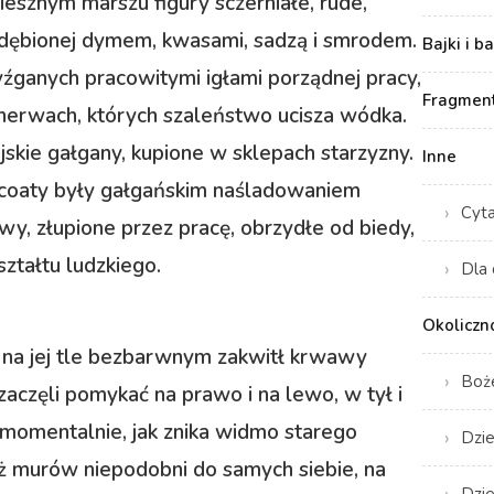
iesznym marszu figury sczerniałe, rude,
wydębionej dymem, kwasami, sadzą i smrodem.
Bajki i b
źganych pracowitymi igłami porządnej pracy,
Fragment
 nerwach, których szaleństwo ucisza wódka.
jskie gałgany, kupione w sklepach starzyzny.
Inne
ing-coaty były gałgańskim naśladowaniem
Cyt
owy, złupione przez pracę, obrzydłe od biedy,
ształtu ludzkiego.
Dla 
Okoliczn
dy na jej tle bezbarwnym zakwitł krwawy
Boż
 zaczęli pomykać na prawo i na lewo, w tył i
 momentalnie, jak znika widmo starego
Dzie
uż murów niepodobni do samych siebie, na
Dzie