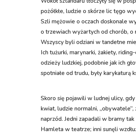
Wokół sztandaru tłoczyły się w pośp
pożółkłe, ludzie o skórze lic tęgo 
Szli mężowie o oczach doskonale wy
o trzewiach wyżartych od chorób, o
Wszyscy byli odziani w tandetne mie
Ich tużurki, marynarki, żakiety, rid
odzieży ludzkiej, podobnie jak ich gł
spotniałe od trudu, były karykaturą k
Skoro się pojawili w ludnej ulicy, g
kwiat, ludzie normalni, „obywatele”,
naprzód. Jedni zapadali w bramy tak
Hamleta w teatrze; inni sunęli wzdł