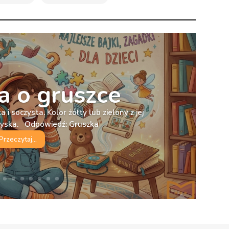
 o gruszce
 i soczysta. Kolor żółty lub zielony z jej
ryska. Odpowiedź: Gruszka
Przeczytaj...