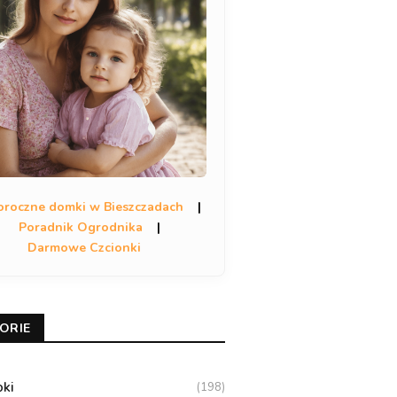
oroczne domki w Bieszczadach
|
Poradnik Ogrodnika
|
Darmowe Czcionki
ORIE
oki
(198)