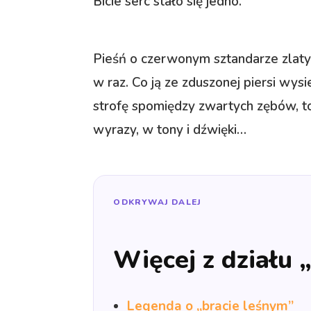
Bicie serc stało się jedno.
Pieśń o czerwonym sztandarze zlatyw
w raz. Co ją ze zduszonej piersi wys
strofę spomiędzy zwartych zębów, to 
wyrazy, w tony i dźwięki…
ODKRYWAJ DALEJ
Więcej z działu 
Legenda o „bracie leśnym”