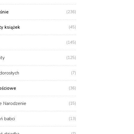
aśnie
(236)
y książek
(45)
(145)
aty
(125)
dorosłych
(7)
ościowe
(36)
e Narodzenie
(15)
ń babci
(13)
ń dziadka
(7)