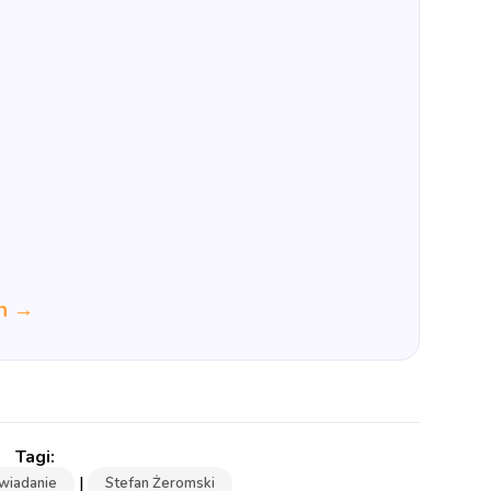
ch →
|
wiadanie
Stefan Żeromski