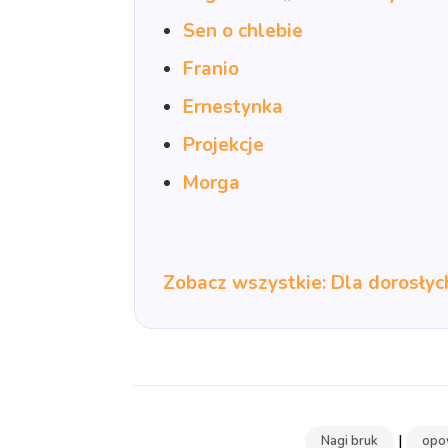
Sen o chlebie
Franio
Ernestynka
Projekcje
Morga
Zobacz wszystkie: Dla dorosły
|
Nagi bruk
opo