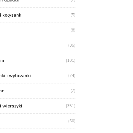
i kołysanki
(5)
(8)
(35)
ia
(101)
i i wyliczanki
(74)
oc
(7)
i wierszyki
(351)
(60)