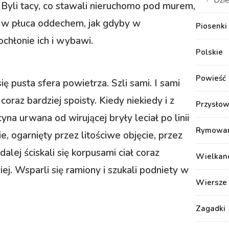
j. Byli tacy, co stawali nieruchomo pod murem,
 w płuca oddechem, jak gdyby w
Piosenki 
pochłonie ich i wybawi.
Polskie
Powieść
ę pusta sfera powietrza. Szli sami. I sami
 coraz bardziej spoisty. Kiedy niekiedy i z
Przysłow
na urwana od wirującej bryły leciał po linii
Rymowank
ie, ogarnięty przez litościwe objęcie, przez
lej ściskali się korpusami ciał coraz
Wielkan
iej. Wsparli się ramiony i szukali podniety w
Wiersze 
Zagadki