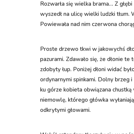
Rozwarła się wielka brama… Z głębi
wyszedł na ulicę wielki ludzki tłum. 
Powiewała nad nim czerwona chorąg
Proste drzewo tkwi w jakowychś dłon
pazurami. Zdawało się, że dłonie te 
zdobyty łup. Poniżej dłoni widać by
ordynarnymi spinkami. Dolny brzeg i
ku górze kobieta obwiązana chustką
niemowlę, którego główka wyłaniając
odkrytymi głowami.