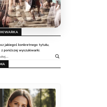
UKIWARKA
kasz jakiegoś konkretnego tytułu,
j z poniższej wyszukiwarki.
AMA