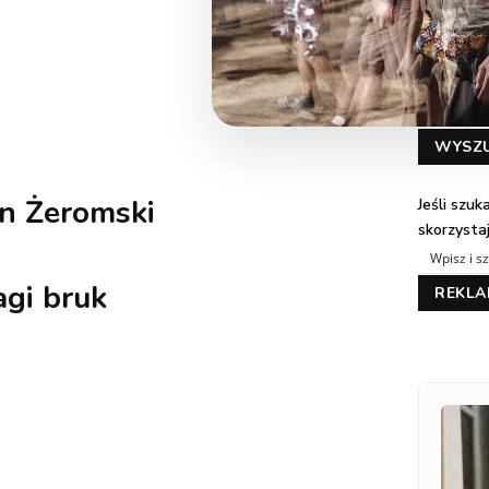
WYSZ
n Żeromski
Jeśli szu
skorzysta
gi bruk
REKL