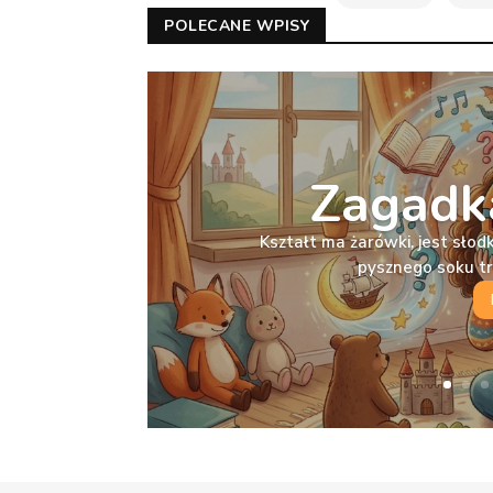
POLECANE WPISY
Zagadka
Kształt ma żarówki, jest słodka
pysznego soku t