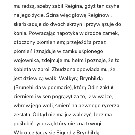
mu radzą, ażeby zabił Reigina, gdyż ten czyha
na jego życie. Ścina więc głowę Reiginowi,
skarb ładuje do dwóch skrzyń i przywiązuje do
konia. Powracając napotyka w drodze zamek,
otoczony płomieniem; przejeżdża przez
płomień i znajduje w zamku uśpionego
wojownika, zdejmuje mu hełm i poznaje, że to
kobieta w zbroi. Zbudzona opowiada mu, że
jest dziewicą walk, Walkyrą Brynhildą
(Brunehilda w poemacie), którą Odin zakłuł
cierniem i w sen pogrążył za to, iż w walce,
wbrew jego woli, śmierć na pewnego rycerza
zesłała. Odtąd nie ma już walczyć, lecz ma
poślubić rycerza, który nie zna trwogi.
Wkrótce łączy się Sigurd z Brynhildą