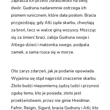
zaprasza ich przeto zdradziecko na swój
dwór. Gudruna nadaremnie ostrzega ich
pismem runicznem, które dała posłom. Bracia
przyjeżdżają; gdy Atli żąda skarbu, chwytają
za broń, lecz w walce giną wszyscy. Mszcząc
się za śmierć braci, zabija Gudruna swoje i
Atlego dzieci i małżonka swego, podpala
zamek, a sama rzuca się w morze.
Oto zarys zdarzeń, jak je podanie opowiada.
Wyjaśnia się stąd najprzód znaczenie skarbu.
Złoto budzi niepomierną żądzę ludzi i przynosi
zgubę temu, kto je posiada; złoto jest
przekleństwem, przez nie ginie Hreidmar,
Fafnir, Reigin, Sigurd, bracia Gudruny i Atli; kto