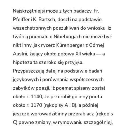
Najskrzętniejsi może z tych badaczy, Fr.
Pfeiffer i K. Bartsch, doszli na podstawie
wszechstronnych poszukiwań do wniosku, iż
twórcą poematu o Nibelungach nie może być
nikt inny, jak rycerz Kürenberger z Górnej
Austrii, żyjący około połowy XII wieku — a
hipoteza ta szeroko się przyjęła.
Przypuszczają dalej na podstawie badań
językowych i porównania współczesnych
zabytków poezji, iż poemat spisany został
około r. 1140, że przerobił go inny poeta
około r. 1170 (rękopisy A i B), a później
jeszcze wprowadził inny przerabiacz (rękopis
C) pewne zmiany, w rymowaniu szczególniej,