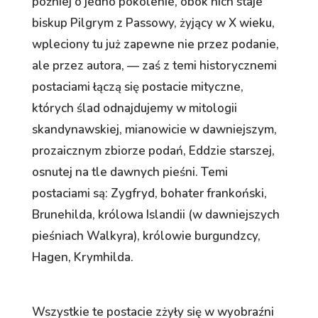
później o jedno pokolenie, obok nich staje
biskup Pilgrym z Passowy, żyjący w X wieku,
wpleciony tu już zapewne nie przez podanie,
ale przez autora, — zaś z temi historycznemi
postaciami łączą się postacie mityczne,
których ślad odnajdujemy w mitologii
skandynawskiej, mianowicie w dawniejszym,
prozaicznym zbiorze podań, Eddzie starszej,
osnutej na tle dawnych pieśni. Temi
postaciami są: Zygfryd, bohater frankoński,
Brunehilda, królowa Islandii (w dawniejszych
pieśniach Walkyra), królowie burgundzcy,
Hagen, Krymhilda.
Wszystkie te postacie zżyły się w wyobraźni