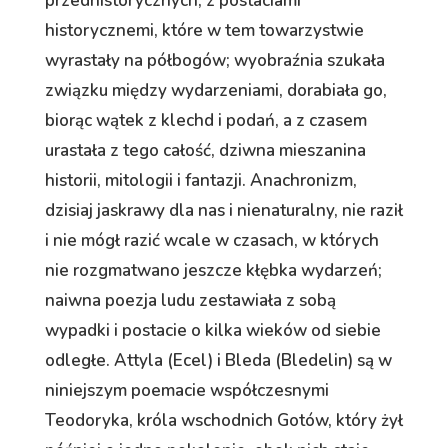
przedhistorycznych, z postaciami
historycznemi, które w tem towarzystwie
wyrastały na półbogów; wyobraźnia szukała
związku między wydarzeniami, dorabiała go,
biorąc wątek z klechd i podań, a z czasem
urastała z tego całość, dziwna mieszanina
historii, mitologii i fantazji. Anachronizm,
dzisiaj jaskrawy dla nas i nienaturalny, nie raził
i nie mógł razić wcale w czasach, w których
nie rozgmatwano jeszcze kłębka wydarzeń;
naiwna poezja ludu zestawiała z sobą
wypadki i postacie o kilka wieków od siebie
odległe. Attyla (Ecel) i Bleda (Bledelin) są w
niniejszym poemacie współczesnymi
Teodoryka, króla wschodnich Gotów, który żył