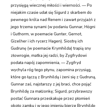
przysięgą wiecznej miłości i wierności. — Po
niejakim czasie udał się Sigurd z skarbem do
pewnego króla nad Renem i zawarł przyjaźń z
jego trzema synami (w podaniu Gunnar, Högni
i Guthorm, w poemacie Gunter, Gernot,
Gizelher i ich rycerz Hagen). Siostrę ich
Gudrunę (w poemacie Krymhilda) trapią sny
złowrogie, matka jej radzi, by Zygfrydowi
podała napój zapomnienia, — Zygfryd
wychyla róg tego płynu, zapomina przysiąg,
które go łączą z Brynhildą i żeni się z Gudruną,
Gunnar zaś, najstarszy z jej braci, chce pojąć
Brynhildę za małżonkę; Sigurd, przybrawszy
postać Gunnara przeskakuje przez płomień
około zamku i w jego imieniu bierze Brynhildę