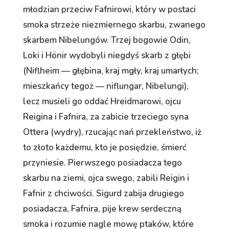
młodzian przeciw Fafnirowi, który w postaci
smoka strzeże niezmiernego skarbu, zwanego
skarbem Nibelungów. Trzej bogowie Odin,
Loki i Hönir wydobyli niegdyś skarb z głębi
(Niflheim — głębina, kraj mgły, kraj umarłych;
mieszkańcy tegoż — niflungar, Nibelungi),
lecz musieli go oddać Hreidmarowi, ojcu
Reigina i Fafnira, za zabicie trzeciego syna
Ottera (wydry), rzucając nań przekleństwo, iż
to złoto każdemu, kto je posiędzie, śmierć
przyniesie. Pierwszego posiadacza tego
skarbu na ziemi, ojca swego, zabili Reigin i
Fafnir z chciwości. Sigurd zabija drugiego
posiadacza, Fafnira, pije krew serdeczną
smoka i rozumie nagle mowę ptaków, które