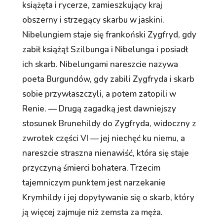
książęta i rycerze, zamieszkujący kraj
obszerny i strzegący skarbu w jaskini.
Nibelungiem staje się frankoński Zygfryd, gdy
zabił książąt Szilbunga i Nibelunga i posiadł
ich skarb. Nibelungami nareszcie nazywa
poeta Burgundów, gdy zabili Zygfryda i skarb
sobie przywłaszczyli, a potem zatopili w
Renie. — Drugą zagadką jest dawniejszy
stosunek Brunehildy do Zygfryda, widoczny z
zwrotek części VI — jej niechęć ku niemu, a
nareszcie straszna nienawiść, która się staje
przyczyną śmierci bohatera. Trzecim
tajemniczym punktem jest narzekanie
Krymhildy i jej dopytywanie się o skarb, który
ją więcej zajmuje niż zemsta za męża.