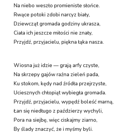
Na niebo weszło promieniste słońce.
Rwące potoki zdobi narcyz biały,
Dziewcząt gromada godziny ukrasza,
Ciała ich jeszcze miłości nie znały,
Przyjdź, przyjacielu, piękna łąka nasza.
Wiosna już idzie — grają arfy czyste,
Na skrzepy gajów raźna zieleń pada,
Ku stokom, kędy nad źródła przejrzyste,
Uciesznych chłopiąt wybiegła gromada.
Przyjdź, przyjacielu, wypędź boleść marną,
Łan się niedługo z paździerzy wychyli,
Pora na siejbę, więc ciskajmy ziarno,
By ślady znaczyć, że i myśmy byli.