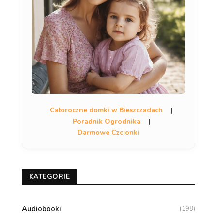
Całoroczne domki w Bieszczadach
|
Poradnik Ogrodnika
|
Darmowe Czcionki
KATEGORIE
Audiobooki
(198)