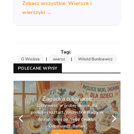
Zobacz wszystkie: Wiersze i
wierszyki →
|
|
O Wiośnie
wiersz
Witold Bunikiewicz
POLECANE WPISY
Zagadka o bananie
Żółty owoc w grubej skórce, ma
podłużny kształt. Wszystkie małpy w
dżungli robią po niego gwałt.
Odpowiedź: Banan