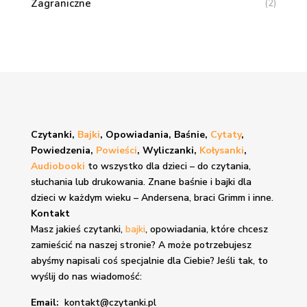
Zagraniczne
(2)
Czytanki,
Bajki
, Opowiadania, Baśnie,
Cytaty
,
Powiedzenia,
Powieści
, Wyliczanki,
Kołysanki
,
Audiobooki
to wszystko dla dzieci – do czytania,
słuchania lub drukowania. Znane
baśnie i bajki
dla
dzieci w każdym wieku – Andersena, braci Grimm i inne.
Kontakt
Masz jakieś czytanki,
bajki
, opowiadania, które chcesz
zamieścić na naszej stronie? A może potrzebujesz
abyśmy napisali coś specjalnie dla Ciebie? Jeśli tak, to
wyślij do nas wiadomość:
Email:
kontakt@czytanki.pl