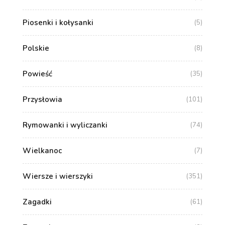
Piosenki i kołysanki
(5)
Polskie
(8)
Powieść
(35)
Przysłowia
(101)
Rymowanki i wyliczanki
(74)
Wielkanoc
(7)
Wiersze i wierszyki
(351)
Zagadki
(61)