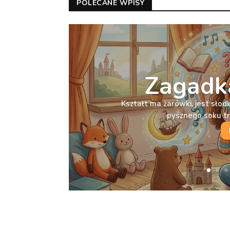
POLECANE WPISY
Zagadka
Kształt ma żarówki, jest słodka
pysznego soku t