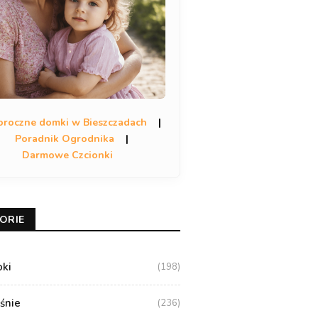
oroczne domki w Bieszczadach
|
Poradnik Ogrodnika
|
Darmowe Czcionki
ORIE
oki
(198)
aśnie
(236)