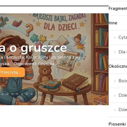
Fragment
Inne
Cyt
 o gruszce
Dla 
 i soczysta. Kolor żółty lub zielony z jej
ryska. Odpowiedź: Gruszka
Okoliczn
Przeczytaj...
Boż
Dzie
Dzie
Piosenki 