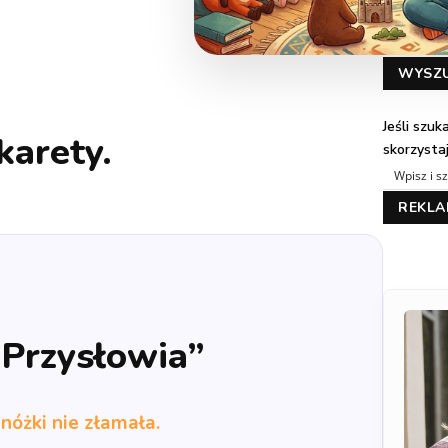
.
WYSZ
Jeśli szu
karety.
skorzysta
REKL
„Przysłowia”
 nóżki nie złamała.