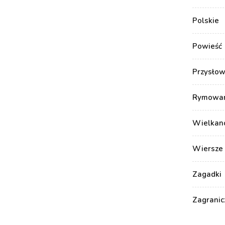
Polskie
Powieść
Przysłow
Rymowank
Wielkan
Wiersze 
Zagadki
Zagranic