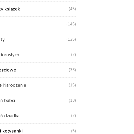
y książek
(45)
(145)
aty
(125)
dorosłych
(7)
ościowe
(36)
e Narodzenie
(15)
ń babci
(13)
ń dziadka
(7)
i kołysanki
(5)